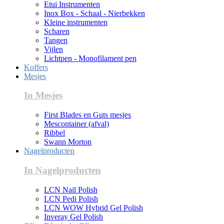
Etui Instrumenten
Inox Box - Schaal - Nierbekken
Kleine instrumenten
Scharen
Tangen
Vijlen
Lichtpen - Monofilament pen
Koffers
Mesjes
In Mesjes
First Blades en Guts mesjes
Mescontainer (afval)
Ribbel
Swann Morton
Nagelproducten
In Nagelproducten
LCN Nail Polish
LCN Pedi Polish
LCN WOW Hybrid Gel Polish
Inveray Gel Polish