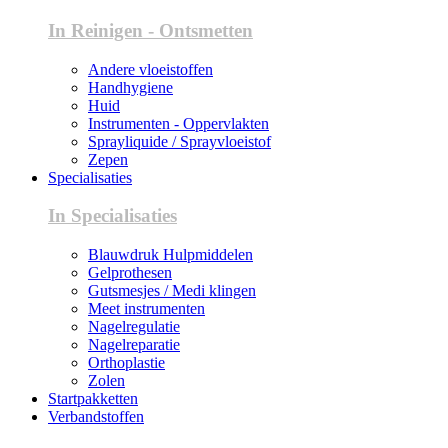
In Reinigen - Ontsmetten
Andere vloeistoffen
Handhygiene
Huid
Instrumenten - Oppervlakten
Sprayliquide / Sprayvloeistof
Zepen
Specialisaties
In Specialisaties
Blauwdruk Hulpmiddelen
Gelprothesen
Gutsmesjes / Medi klingen
Meet instrumenten
Nagelregulatie
Nagelreparatie
Orthoplastie
Zolen
Startpakketten
Verbandstoffen