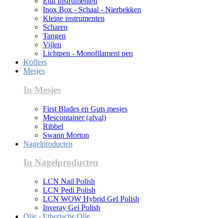
Etui Instrumenten
Inox Box - Schaal - Nierbekken
Kleine instrumenten
Scharen
Tangen
Vijlen
Lichtpen - Monofilament pen
Koffers
Mesjes
In Mesjes
First Blades en Guts mesjes
Mescontainer (afval)
Ribbel
Swann Morton
Nagelproducten
In Nagelproducten
LCN Nail Polish
LCN Pedi Polish
LCN WOW Hybrid Gel Polish
Inveray Gel Polish
Olie - Etherische Olie