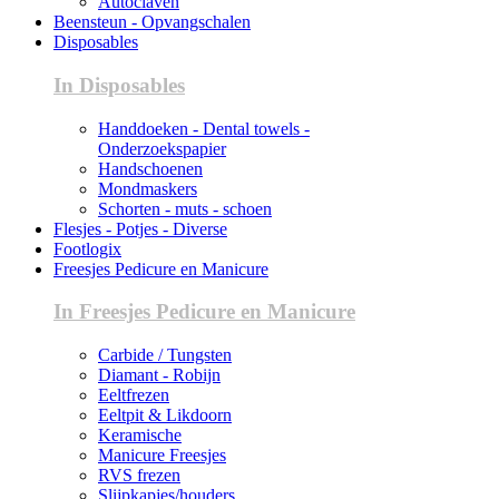
Autoclaven
Beensteun - Opvangschalen
Disposables
In Disposables
Handdoeken - Dental towels -
Onderzoekspapier
Handschoenen
Mondmaskers
Schorten - muts - schoen
Flesjes - Potjes - Diverse
Footlogix
Freesjes Pedicure en Manicure
In Freesjes Pedicure en Manicure
Carbide / Tungsten
Diamant - Robijn
Eeltfrezen
Eeltpit & Likdoorn
Keramische
Manicure Freesjes
RVS frezen
Slijpkapjes/houders