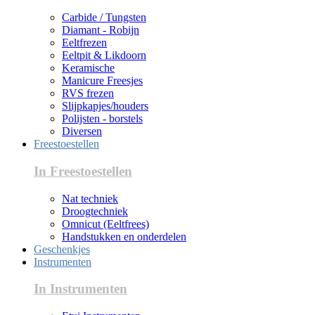
Carbide / Tungsten
Diamant - Robijn
Eeltfrezen
Eeltpit & Likdoorn
Keramische
Manicure Freesjes
RVS frezen
Slijpkapjes/houders
Polijsten - borstels
Diversen
Freestoestellen
In Freestoestellen
Nat techniek
Droogtechniek
Omnicut (Eeltfrees)
Handstukken en onderdelen
Geschenkjes
Instrumenten
In Instrumenten