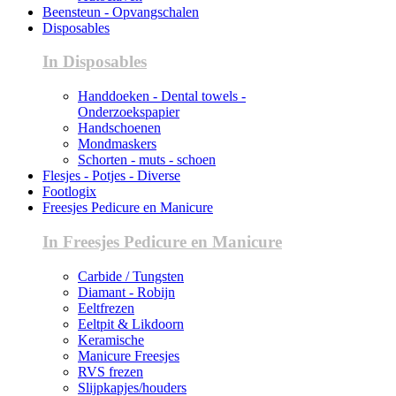
Beensteun - Opvangschalen
Disposables
In Disposables
Handdoeken - Dental towels -
Onderzoekspapier
Handschoenen
Mondmaskers
Schorten - muts - schoen
Flesjes - Potjes - Diverse
Footlogix
Freesjes Pedicure en Manicure
In Freesjes Pedicure en Manicure
Carbide / Tungsten
Diamant - Robijn
Eeltfrezen
Eeltpit & Likdoorn
Keramische
Manicure Freesjes
RVS frezen
Slijpkapjes/houders