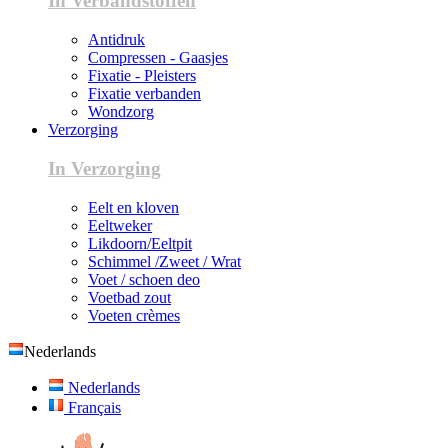
In Verbandstoffen
Antidruk
Compressen - Gaasjes
Fixatie - Pleisters
Fixatie verbanden
Wondzorg
Verzorging
In Verzorging
Eelt en kloven
Eeltweker
Likdoorn/Eeltpit
Schimmel /Zweet / Wrat
Voet / schoen deo
Voetbad zout
Voeten crèmes
Nederlands
Nederlands
Français