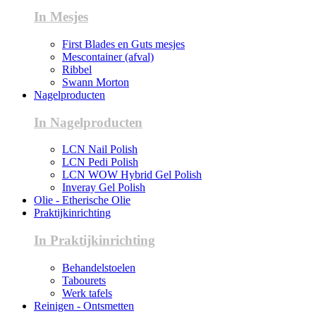
In Mesjes
First Blades en Guts mesjes
Mescontainer (afval)
Ribbel
Swann Morton
Nagelproducten
In Nagelproducten
LCN Nail Polish
LCN Pedi Polish
LCN WOW Hybrid Gel Polish
Inveray Gel Polish
Olie - Etherische Olie
Praktijkinrichting
In Praktijkinrichting
Behandelstoelen
Tabourets
Werk tafels
Reinigen - Ontsmetten