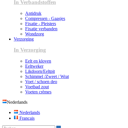
In Verbandstoffen
Antidruk
Compressen - Gaasjes
Fixatie - Pleisters
Fixatie verbanden
Wondzorg
Verzorging
In Verzorging
Eelt en kloven
Eeltweker
Likdoorn/Eeltpit
Schimmel /Zweet / Wrat
Voet / schoen deo
Voetbad zout
Voeten crèmes
Nederlands
Nederlands
Français
Zoeken