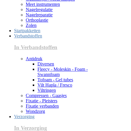
Meet instrumenten
Nagelregulatie
Nagelreparatie
Orthoplastie
Zolen
Startpakketten
Verbandstoffen
In Verbandstoffen
Antidruk
Diversen
Fleecy - Moleskin - Foam -
Swannfoam
Tofoam - Gel tubes
Vilt Hapla / Fresco
Viltringen
Compressen - Gaasjes
Fixatie - Pleisters
Fixatie verbanden
Wondzorg
Verzorging
In Verzorging