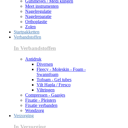
Gutsmesjes / Medi klingen
Meet instrumenten
Nagelregulatie
Nagelreparatie
Orthoplastie
Zolen
Startpakketten
Verbandstoffen
In Verbandstoffen
Antidruk
Diversen
Fleecy - Moleskin - Foam -
Swannfoam
Tofoam - Gel tubes
Vilt Hapla / Fresco
Viltringen
Compressen - Gaasjes
Fixatie - Pleisters
Fixatie verbanden
Wondzorg
Verzorging
In Verzorging