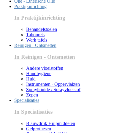
Olie - Etherische Olie
Praktijkinrichting
In Praktijkinrichting
Behandelstoelen
Tabourets
Werk tafels
Reinigen - Ontsmetten
In Reinigen - Ontsmetten
Andere vloeistoffen
Handhygiene
Huid
Instrumenten - Oppervlakten
Sprayliquide / Sprayvloeistof
Zepen
Specialisaties
In Specialisaties
Blauwdruk Hulpmiddelen
Gelprothesen