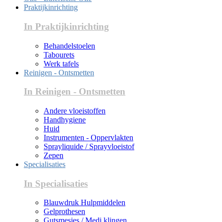
Praktijkinrichting
In Praktijkinrichting
Behandelstoelen
Tabourets
Werk tafels
Reinigen - Ontsmetten
In Reinigen - Ontsmetten
Andere vloeistoffen
Handhygiene
Huid
Instrumenten - Oppervlakten
Sprayliquide / Sprayvloeistof
Zepen
Specialisaties
In Specialisaties
Blauwdruk Hulpmiddelen
Gelprothesen
Gutsmesjes / Medi klingen