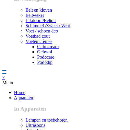
Eelt en kloven
Eeltweker
Likdoorn/Eeltpit
Schimmel /Zweet / Wrat
Voet / schoen deo
Voetbad zout
Voeten crèmes
Chirocream
Gehwol
Podocare
Pododip
×
Menu
Home
Apparaten
In Apparaten
Lampen en toebehoren
Ultrasoons