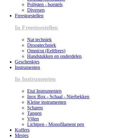
Polijsten - borstels
Diversen
Freestoestellen
In Freestoestellen
Nat techniek
Droogtechniek
Omnicut (Eeltfrees)
Handstukken en onderdelen
Geschenkjes
Instrumenten
In Instrumenten
Etui Instrumenten
Inox Box - Schaal - Nierbekken
Kleine instrumenten
Scharen
Tangen
Vijlen
Lichtpen - Monofilament pen
Koffers
Mesjes