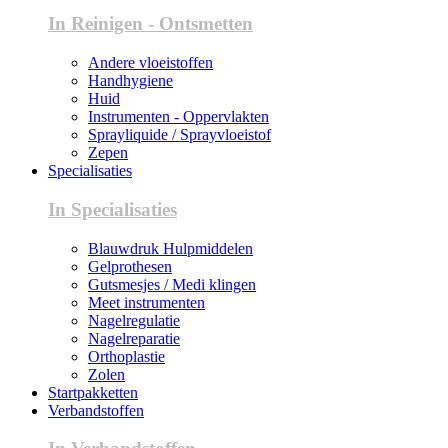
In Reinigen - Ontsmetten
Andere vloeistoffen
Handhygiene
Huid
Instrumenten - Oppervlakten
Sprayliquide / Sprayvloeistof
Zepen
Specialisaties
In Specialisaties
Blauwdruk Hulpmiddelen
Gelprothesen
Gutsmesjes / Medi klingen
Meet instrumenten
Nagelregulatie
Nagelreparatie
Orthoplastie
Zolen
Startpakketten
Verbandstoffen