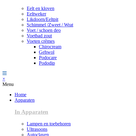
Eelt en kloven
Eeltweker
Likdoorn/Eeltpit
Schimmel /Zweet / Wrat
Voet / schoen deo
Voetbad zout
Voeten crèmes
Chirocream
Gehwol
Podocare
Pododip
×
Menu
Home
Apparaten
In Apparaten
Lampen en toebehoren
Ultrasoons
Autoclaven