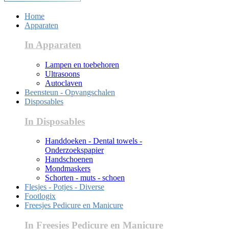
Home
Apparaten
In Apparaten
Lampen en toebehoren
Ultrasoons
Autoclaven
Beensteun - Opvangschalen
Disposables
In Disposables
Handdoeken - Dental towels -
Onderzoekspapier
Handschoenen
Mondmaskers
Schorten - muts - schoen
Flesjes - Potjes - Diverse
Footlogix
Freesjes Pedicure en Manicure
In Freesjes Pedicure en Manicure