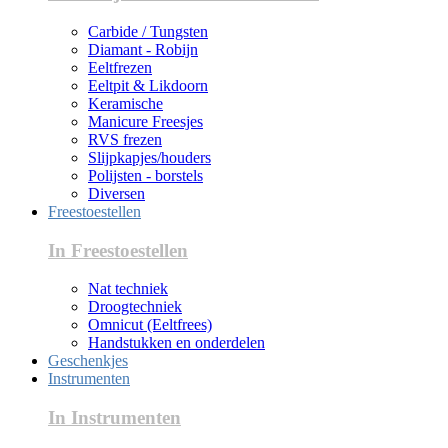
Carbide / Tungsten
Diamant - Robijn
Eeltfrezen
Eeltpit & Likdoorn
Keramische
Manicure Freesjes
RVS frezen
Slijpkapjes/houders
Polijsten - borstels
Diversen
Freestoestellen
In Freestoestellen
Nat techniek
Droogtechniek
Omnicut (Eeltfrees)
Handstukken en onderdelen
Geschenkjes
Instrumenten
In Instrumenten