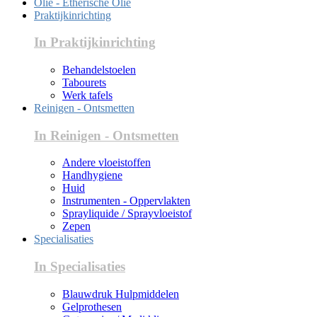
Olie - Etherische Olie
Praktijkinrichting
In Praktijkinrichting
Behandelstoelen
Tabourets
Werk tafels
Reinigen - Ontsmetten
In Reinigen - Ontsmetten
Andere vloeistoffen
Handhygiene
Huid
Instrumenten - Oppervlakten
Sprayliquide / Sprayvloeistof
Zepen
Specialisaties
In Specialisaties
Blauwdruk Hulpmiddelen
Gelprothesen