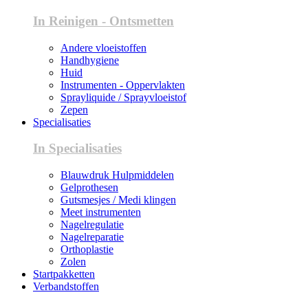
In Reinigen - Ontsmetten
Andere vloeistoffen
Handhygiene
Huid
Instrumenten - Oppervlakten
Sprayliquide / Sprayvloeistof
Zepen
Specialisaties
In Specialisaties
Blauwdruk Hulpmiddelen
Gelprothesen
Gutsmesjes / Medi klingen
Meet instrumenten
Nagelregulatie
Nagelreparatie
Orthoplastie
Zolen
Startpakketten
Verbandstoffen