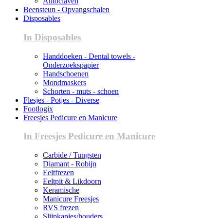
Autoclaven
Beensteun - Opvangschalen
Disposables
In Disposables
Handdoeken - Dental towels -
Onderzoekspapier
Handschoenen
Mondmaskers
Schorten - muts - schoen
Flesjes - Potjes - Diverse
Footlogix
Freesjes Pedicure en Manicure
In Freesjes Pedicure en Manicure
Carbide / Tungsten
Diamant - Robijn
Eeltfrezen
Eeltpit & Likdoorn
Keramische
Manicure Freesjes
RVS frezen
Slijpkapjes/houders