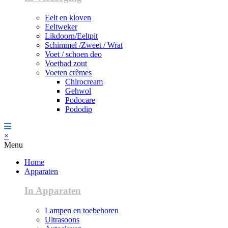
Eelt en kloven
Eeltweker
Likdoorn/Eeltpit
Schimmel /Zweet / Wrat
Voet / schoen deo
Voetbad zout
Voeten crèmes
Chirocream
Gehwol
Podocare
Pododip
×
Menu
Home
Apparaten
In Apparaten
Lampen en toebehoren
Ultrasoons