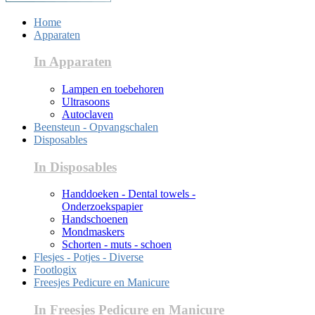
Home
Apparaten
In Apparaten
Lampen en toebehoren
Ultrasoons
Autoclaven
Beensteun - Opvangschalen
Disposables
In Disposables
Handdoeken - Dental towels -
Onderzoekspapier
Handschoenen
Mondmaskers
Schorten - muts - schoen
Flesjes - Potjes - Diverse
Footlogix
Freesjes Pedicure en Manicure
In Freesjes Pedicure en Manicure