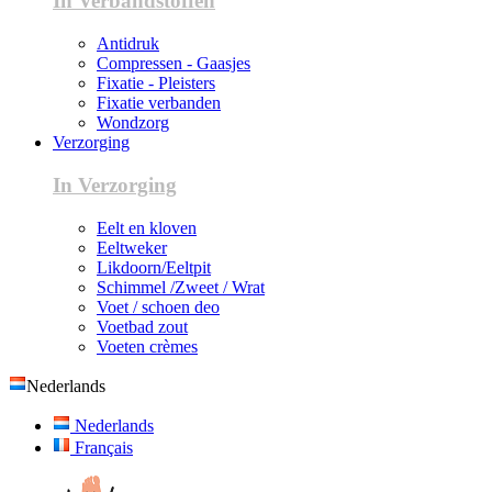
In Verbandstoffen
Antidruk
Compressen - Gaasjes
Fixatie - Pleisters
Fixatie verbanden
Wondzorg
Verzorging
In Verzorging
Eelt en kloven
Eeltweker
Likdoorn/Eeltpit
Schimmel /Zweet / Wrat
Voet / schoen deo
Voetbad zout
Voeten crèmes
Nederlands
Nederlands
Français