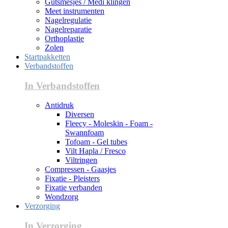
Gutsmesjes / Medi klingen
Meet instrumenten
Nagelregulatie
Nagelreparatie
Orthoplastie
Zolen
Startpakketten
Verbandstoffen
In Verbandstoffen
Antidruk
Diversen
Fleecy - Moleskin - Foam -
Swannfoam
Tofoam - Gel tubes
Vilt Hapla / Fresco
Viltringen
Compressen - Gaasjes
Fixatie - Pleisters
Fixatie verbanden
Wondzorg
Verzorging
In Verzorging