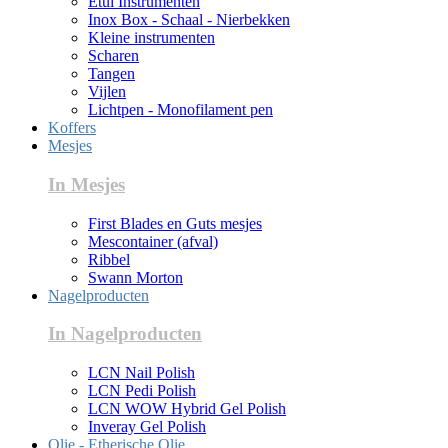
Etui Instrumenten
Inox Box - Schaal - Nierbekken
Kleine instrumenten
Scharen
Tangen
Vijlen
Lichtpen - Monofilament pen
Koffers
Mesjes
In Mesjes
First Blades en Guts mesjes
Mescontainer (afval)
Ribbel
Swann Morton
Nagelproducten
In Nagelproducten
LCN Nail Polish
LCN Pedi Polish
LCN WOW Hybrid Gel Polish
Inveray Gel Polish
Olie - Etherische Olie