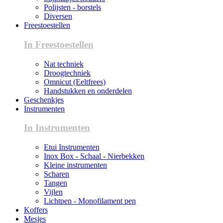
Polijsten - borstels
Diversen
Freestoestellen
In Freestoestellen
Nat techniek
Droogtechniek
Omnicut (Eeltfrees)
Handstukken en onderdelen
Geschenkjes
Instrumenten
In Instrumenten
Etui Instrumenten
Inox Box - Schaal - Nierbekken
Kleine instrumenten
Scharen
Tangen
Vijlen
Lichtpen - Monofilament pen
Koffers
Mesjes