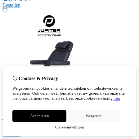
Bestellen
Cookies & Privacy
We gebruiken cookies en andere technieken om websiteverkeer te
analyseren. Ook delen we informatie over uw gebruik van onze site
met onze partners voor analyse.
Lees onze cookieverklaring
hier
Accepteren
Weigeren
Behandelstoel Jupiter Blauw
Cookie-instellingen
1.495,00
Bestellen