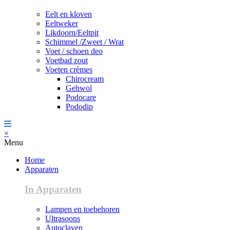
Eelt en kloven
Eeltweker
Likdoorn/Eeltpit
Schimmel /Zweet / Wrat
Voet / schoen deo
Voetbad zout
Voeten crèmes
Chirocream
Gehwol
Podocare
Pododip
×
Menu
Home
Apparaten
In Apparaten
Lampen en toebehoren
Ultrasoons
Autoclaven