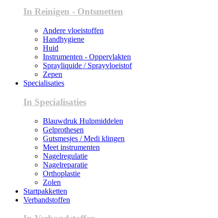
In Reinigen - Ontsmetten
Andere vloeistoffen
Handhygiene
Huid
Instrumenten - Oppervlakten
Sprayliquide / Sprayvloeistof
Zepen
Specialisaties
In Specialisaties
Blauwdruk Hulpmiddelen
Gelprothesen
Gutsmesjes / Medi klingen
Meet instrumenten
Nagelregulatie
Nagelreparatie
Orthoplastie
Zolen
Startpakketten
Verbandstoffen