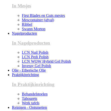
In Mesjes
First Blades en Guts mesjes
Mescontainer (afval)
Ribbel
Swann Morton
Nagelproducten
In Nagelproducten
LCN Nail Polish
LCN Pedi Polish
LCN WOW Hybrid Gel Polish
Inveray Gel Polish
Olie - Etherische Olie
Praktijkinrichting
In Praktijkinrichting
Behandelstoelen
Tabourets
Werk tafels
Reinigen - Ontsmetten