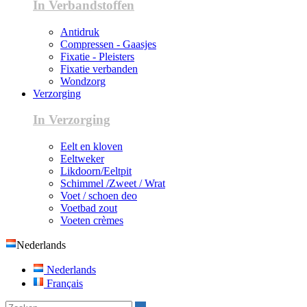
In Verbandstoffen
Antidruk
Compressen - Gaasjes
Fixatie - Pleisters
Fixatie verbanden
Wondzorg
Verzorging
In Verzorging
Eelt en kloven
Eeltweker
Likdoorn/Eeltpit
Schimmel /Zweet / Wrat
Voet / schoen deo
Voetbad zout
Voeten crèmes
Nederlands
Nederlands
Français
Zoeken