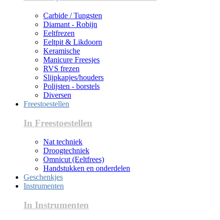
Carbide / Tungsten
Diamant - Robijn
Eeltfrezen
Eeltpit & Likdoorn
Keramische
Manicure Freesjes
RVS frezen
Slijpkapjes/houders
Polijsten - borstels
Diversen
Freestoestellen
In Freestoestellen
Nat techniek
Droogtechniek
Omnicut (Eeltfrees)
Handstukken en onderdelen
Geschenkjes
Instrumenten
In Instrumenten