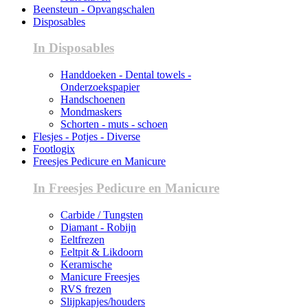
Beensteun - Opvangschalen
Disposables
In Disposables
Handdoeken - Dental towels -
Onderzoekspapier
Handschoenen
Mondmaskers
Schorten - muts - schoen
Flesjes - Potjes - Diverse
Footlogix
Freesjes Pedicure en Manicure
In Freesjes Pedicure en Manicure
Carbide / Tungsten
Diamant - Robijn
Eeltfrezen
Eeltpit & Likdoorn
Keramische
Manicure Freesjes
RVS frezen
Slijpkapjes/houders