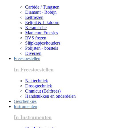
Carbide / Tungsten
Diamant - Robijn
Eeltfrezen
Eeltpit & Likdoorn
Keramische
Manicure Freesjes
RVS frezen
Slijpkapjes/houders
Polijsten - borstels
Diversen
Freestoestellen
In Freestoestellen
Nat techniek
Droogtechniek
Omnicut (Eeltfrees)
Handstukken en onderdelen
Geschenkjes
Instrumenten
In Instrumenten