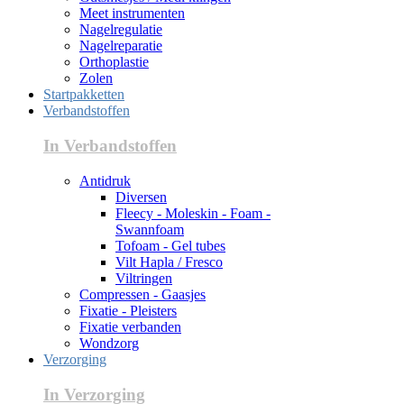
Meet instrumenten
Nagelregulatie
Nagelreparatie
Orthoplastie
Zolen
Startpakketten
Verbandstoffen
In Verbandstoffen
Antidruk
Diversen
Fleecy - Moleskin - Foam -
Swannfoam
Tofoam - Gel tubes
Vilt Hapla / Fresco
Viltringen
Compressen - Gaasjes
Fixatie - Pleisters
Fixatie verbanden
Wondzorg
Verzorging
In Verzorging