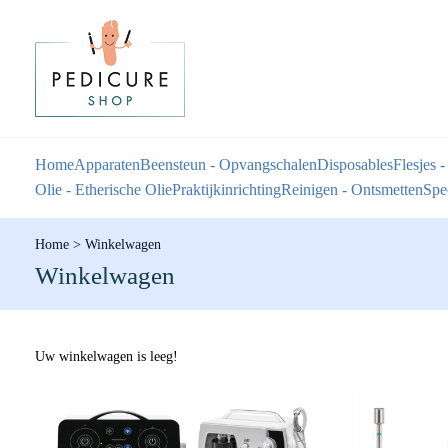
Home
Apparaten
Beensteun - Opvangschalen
Disposables
Flesjes -
Olie - Etherische Olie
Praktijkinrichting
Reinigen - Ontsmetten
Spec
Home
>
Winkelwagen
Winkelwagen
Uw winkelwagen is leeg!