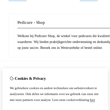
Pedicure - Shop
Welkom bij Pedicure Shop, de winkel voor pedicures die kwaliteit 
waarderen. Wij bieden praktijkgerichte ondersteuning en deskundi
op jouw succes. Bezoek ons in Westrozebeke of bestel online.
Informatie
Cookies & Privacy
Onderhoud en herstel van freestoestel.
Over ons & Contactgegevens
We gebruiken cookies en andere technieken om websiteverkeer te
Verzending
analyseren. Ook delen we informatie over uw gebruik van onze site
​​​​​​​Verkoop- en retourvoorwaarden
met onze partners voor analyse.
Lees onze cookieverklaring
hier