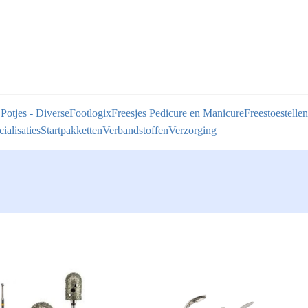
 Potjes - Diverse
Footlogix
Freesjes Pedicure en Manicure
Freestoestellen
ialisaties
Startpakketten
Verbandstoffen
Verzorging