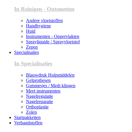
In Reinigen - Ontsmetten
Andere vloeistoffen
Handhygiene
Huid
Instrumenten - Oppervlakten
Sprayliquide / Sprayvloeistof
Zepen
Specialisaties
In Specialisaties
Blauwdruk Hulpmiddelen
Gelprothesen
Gutsmesjes / Medi klingen
Meet instrumenten
Nagelregulatie
Nagelreparatie
Orthoplastie
Zolen
Startpakketten
Verbandstoffen