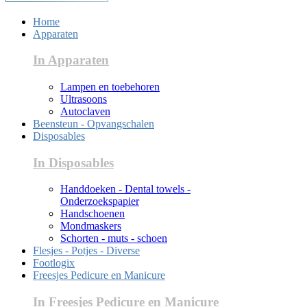
Home
Apparaten
In Apparaten
Lampen en toebehoren
Ultrasoons
Autoclaven
Beensteun - Opvangschalen
Disposables
In Disposables
Handdoeken - Dental towels -
Onderzoekspapier
Handschoenen
Mondmaskers
Schorten - muts - schoen
Flesjes - Potjes - Diverse
Footlogix
Freesjes Pedicure en Manicure
In Freesjes Pedicure en Manicure