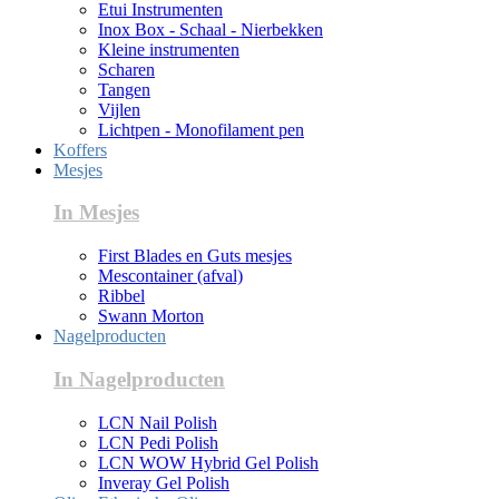
Etui Instrumenten
Inox Box - Schaal - Nierbekken
Kleine instrumenten
Scharen
Tangen
Vijlen
Lichtpen - Monofilament pen
Koffers
Mesjes
In Mesjes
First Blades en Guts mesjes
Mescontainer (afval)
Ribbel
Swann Morton
Nagelproducten
In Nagelproducten
LCN Nail Polish
LCN Pedi Polish
LCN WOW Hybrid Gel Polish
Inveray Gel Polish