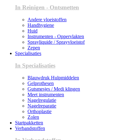
In Reinigen - Ontsmetten
Andere vloeistoffen
Handhygiene
Huid
Instrumenten - Oppervlakten
Sprayliquide / Sprayvloeistof
Zepen
Specialisaties
In Specialisaties
Blauwdruk Hulpmiddelen
Gelprothesen
Gutsmesjes / Medi klingen
Meet instrumenten
Nagelregulatie
Nagelreparatie
Orthoplastie
Zolen
Startpakketten
Verbandstoffen