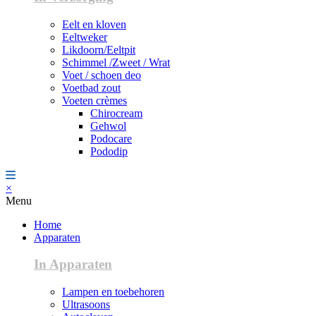
Eelt en kloven
Eeltweker
Likdoorn/Eeltpit
Schimmel /Zweet / Wrat
Voet / schoen deo
Voetbad zout
Voeten crèmes
Chirocream
Gehwol
Podocare
Pododip
×
Menu
Home
Apparaten
In Apparaten
Lampen en toebehoren
Ultrasoons