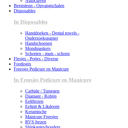
Autoclaven
Beensteun - Opvangschalen
Disposables
In Disposables
Handdoeken - Dental towels -
Onderzoekspapier
Handschoenen
Mondmaskers
Schorten - muts - schoen
Flesjes - Potjes - Diverse
Footlogix
Freesjes Pedicure en Manicure
In Freesjes Pedicure en Manicure
Carbide / Tungsten
Diamant - Robijn
Eeltfrezen
Eeltpit & Likdoorn
Keramische
Manicure Freesjes
RVS frezen
Slijpkapjes/houders