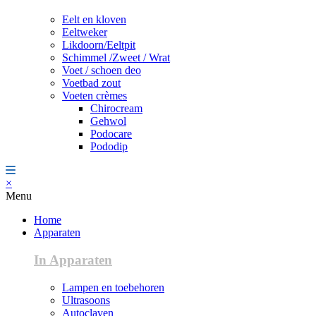
Eelt en kloven
Eeltweker
Likdoorn/Eeltpit
Schimmel /Zweet / Wrat
Voet / schoen deo
Voetbad zout
Voeten crèmes
Chirocream
Gehwol
Podocare
Pododip
×
Menu
Home
Apparaten
In Apparaten
Lampen en toebehoren
Ultrasoons
Autoclaven