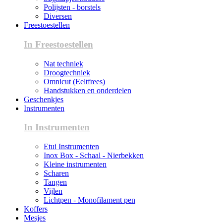
Polijsten - borstels
Diversen
Freestoestellen
In Freestoestellen
Nat techniek
Droogtechniek
Omnicut (Eeltfrees)
Handstukken en onderdelen
Geschenkjes
Instrumenten
In Instrumenten
Etui Instrumenten
Inox Box - Schaal - Nierbekken
Kleine instrumenten
Scharen
Tangen
Vijlen
Lichtpen - Monofilament pen
Koffers
Mesjes