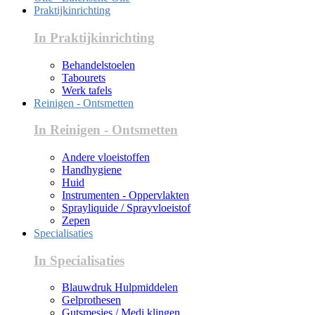
Praktijkinrichting
In Praktijkinrichting
Behandelstoelen
Tabourets
Werk tafels
Reinigen - Ontsmetten
In Reinigen - Ontsmetten
Andere vloeistoffen
Handhygiene
Huid
Instrumenten - Oppervlakten
Sprayliquide / Sprayvloeistof
Zepen
Specialisaties
In Specialisaties
Blauwdruk Hulpmiddelen
Gelprothesen
Gutsmesjes / Medi klingen