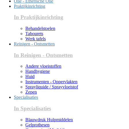
Olie - Etherische Olie
Praktijkinrichting
In Praktijkinrichting
Behandelstoelen
Tabourets
Werk tafels
Reinigen - Ontsmetten
In Reinigen - Ontsmetten
Andere vloeistoffen
Handhygiene
Huid
Instrumenten - Oppervlakten
Sprayliquide / Sprayvloeistof
Zepen
Specialisaties
In Specialisaties
Blauwdruk Hulpmiddelen
Gelprothesen