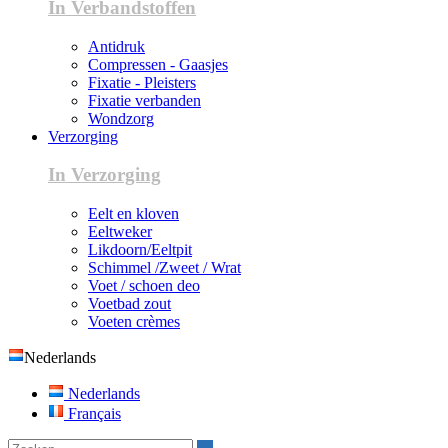
In Verbandstoffen
Antidruk
Compressen - Gaasjes
Fixatie - Pleisters
Fixatie verbanden
Wondzorg
Verzorging
In Verzorging
Eelt en kloven
Eeltweker
Likdoorn/Eeltpit
Schimmel /Zweet / Wrat
Voet / schoen deo
Voetbad zout
Voeten crèmes
Nederlands
Nederlands
Français
Zoeken