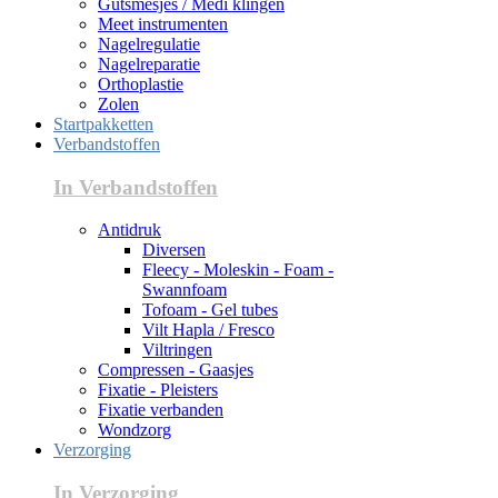
Gutsmesjes / Medi klingen
Meet instrumenten
Nagelregulatie
Nagelreparatie
Orthoplastie
Zolen
Startpakketten
Verbandstoffen
In Verbandstoffen
Antidruk
Diversen
Fleecy - Moleskin - Foam -
Swannfoam
Tofoam - Gel tubes
Vilt Hapla / Fresco
Viltringen
Compressen - Gaasjes
Fixatie - Pleisters
Fixatie verbanden
Wondzorg
Verzorging
In Verzorging