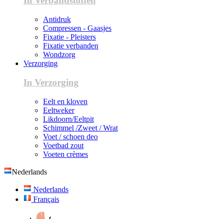
In Verbandstoffen
Antidruk
Compressen - Gaasjes
Fixatie - Pleisters
Fixatie verbanden
Wondzorg
Verzorging
In Verzorging
Eelt en kloven
Eeltweker
Likdoorn/Eeltpit
Schimmel /Zweet / Wrat
Voet / schoen deo
Voetbad zout
Voeten crèmes
Nederlands
Nederlands
Français