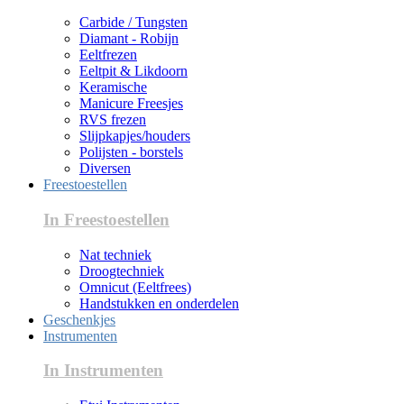
Carbide / Tungsten
Diamant - Robijn
Eeltfrezen
Eeltpit & Likdoorn
Keramische
Manicure Freesjes
RVS frezen
Slijpkapjes/houders
Polijsten - borstels
Diversen
Freestoestellen
In Freestoestellen
Nat techniek
Droogtechniek
Omnicut (Eeltfrees)
Handstukken en onderdelen
Geschenkjes
Instrumenten
In Instrumenten