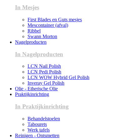
In Mesjes
First Blades en Guts mesjes
Mescontainer (afval)
Ribbel
Swann Morton
Nagelproducten
In Nagelproducten
LCN Nail Polish
LCN Pedi Polish
LCN WOW Hybrid Gel Polish
Inveray Gel Polish
Olie - Etherische Olie
Praktijkinrichting
In Praktijkinrichting
Behandelstoelen
Tabourets
Werk tafels
Reinigen - Ontsmetten