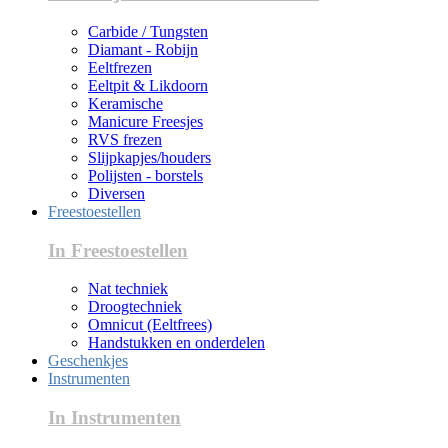
Carbide / Tungsten
Diamant - Robijn
Eeltfrezen
Eeltpit & Likdoorn
Keramische
Manicure Freesjes
RVS frezen
Slijpkapjes/houders
Polijsten - borstels
Diversen
Freestoestellen
In Freestoestellen
Nat techniek
Droogtechniek
Omnicut (Eeltfrees)
Handstukken en onderdelen
Geschenkjes
Instrumenten
In Instrumenten