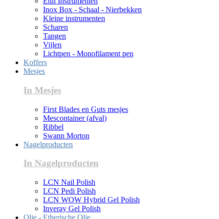
Etui Instrumenten
Inox Box - Schaal - Nierbekken
Kleine instrumenten
Scharen
Tangen
Vijlen
Lichtpen - Monofilament pen
Koffers
Mesjes
In Mesjes
First Blades en Guts mesjes
Mescontainer (afval)
Ribbel
Swann Morton
Nagelproducten
In Nagelproducten
LCN Nail Polish
LCN Pedi Polish
LCN WOW Hybrid Gel Polish
Inveray Gel Polish
Olie - Etherische Olie