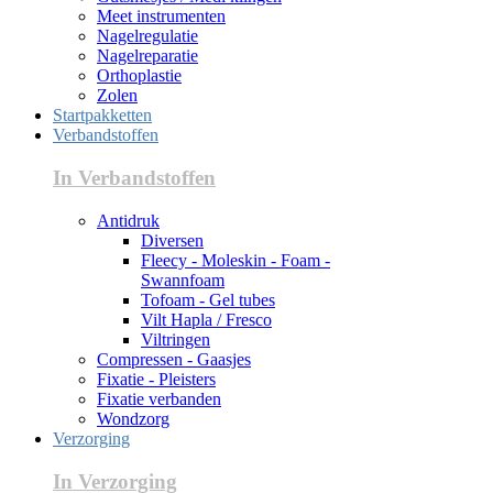
Meet instrumenten
Nagelregulatie
Nagelreparatie
Orthoplastie
Zolen
Startpakketten
Verbandstoffen
In Verbandstoffen
Antidruk
Diversen
Fleecy - Moleskin - Foam -
Swannfoam
Tofoam - Gel tubes
Vilt Hapla / Fresco
Viltringen
Compressen - Gaasjes
Fixatie - Pleisters
Fixatie verbanden
Wondzorg
Verzorging
In Verzorging