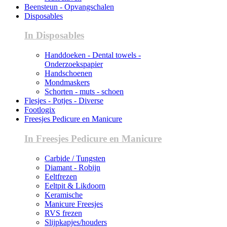
Beensteun - Opvangschalen
Disposables
In Disposables
Handdoeken - Dental towels -
Onderzoekspapier
Handschoenen
Mondmaskers
Schorten - muts - schoen
Flesjes - Potjes - Diverse
Footlogix
Freesjes Pedicure en Manicure
In Freesjes Pedicure en Manicure
Carbide / Tungsten
Diamant - Robijn
Eeltfrezen
Eeltpit & Likdoorn
Keramische
Manicure Freesjes
RVS frezen
Slijpkapjes/houders