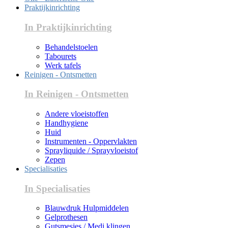
Praktijkinrichting
In Praktijkinrichting
Behandelstoelen
Tabourets
Werk tafels
Reinigen - Ontsmetten
In Reinigen - Ontsmetten
Andere vloeistoffen
Handhygiene
Huid
Instrumenten - Oppervlakten
Sprayliquide / Sprayvloeistof
Zepen
Specialisaties
In Specialisaties
Blauwdruk Hulpmiddelen
Gelprothesen
Gutsmesjes / Medi klingen