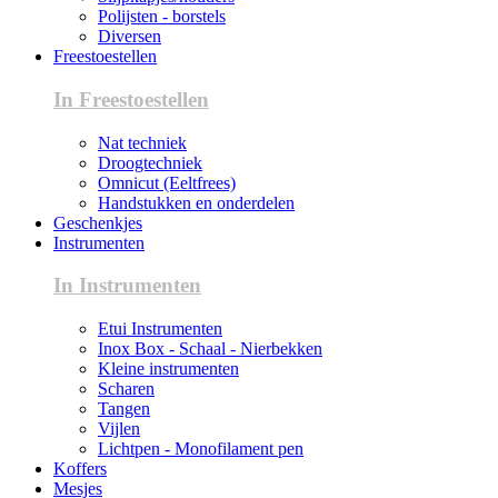
Polijsten - borstels
Diversen
Freestoestellen
In Freestoestellen
Nat techniek
Droogtechniek
Omnicut (Eeltfrees)
Handstukken en onderdelen
Geschenkjes
Instrumenten
In Instrumenten
Etui Instrumenten
Inox Box - Schaal - Nierbekken
Kleine instrumenten
Scharen
Tangen
Vijlen
Lichtpen - Monofilament pen
Koffers
Mesjes