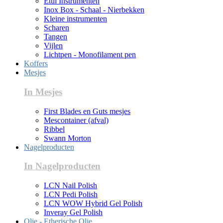
Etui Instrumenten
Inox Box - Schaal - Nierbekken
Kleine instrumenten
Scharen
Tangen
Vijlen
Lichtpen - Monofilament pen
Koffers
Mesjes
In Mesjes
First Blades en Guts mesjes
Mescontainer (afval)
Ribbel
Swann Morton
Nagelproducten
In Nagelproducten
LCN Nail Polish
LCN Pedi Polish
LCN WOW Hybrid Gel Polish
Inveray Gel Polish
Olie - Etherische Olie