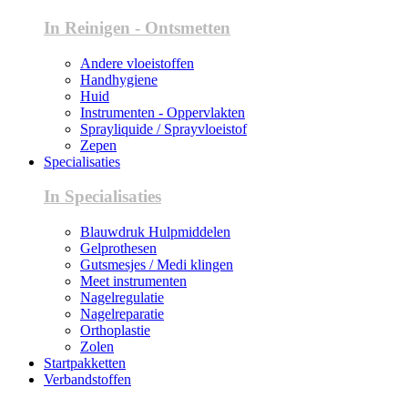
In Reinigen - Ontsmetten
Andere vloeistoffen
Handhygiene
Huid
Instrumenten - Oppervlakten
Sprayliquide / Sprayvloeistof
Zepen
Specialisaties
In Specialisaties
Blauwdruk Hulpmiddelen
Gelprothesen
Gutsmesjes / Medi klingen
Meet instrumenten
Nagelregulatie
Nagelreparatie
Orthoplastie
Zolen
Startpakketten
Verbandstoffen