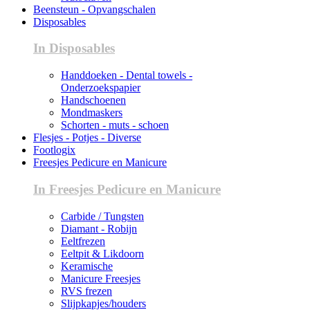
Beensteun - Opvangschalen
Disposables
In Disposables
Handdoeken - Dental towels -
Onderzoekspapier
Handschoenen
Mondmaskers
Schorten - muts - schoen
Flesjes - Potjes - Diverse
Footlogix
Freesjes Pedicure en Manicure
In Freesjes Pedicure en Manicure
Carbide / Tungsten
Diamant - Robijn
Eeltfrezen
Eeltpit & Likdoorn
Keramische
Manicure Freesjes
RVS frezen
Slijpkapjes/houders