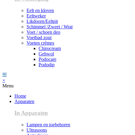
Eelt en kloven
Eeltweker
Likdoorn/Eeltpit
Schimmel /Zweet / Wrat
Voet / schoen deo
Voetbad zout
Voeten crèmes
Chirocream
Gehwol
Podocare
Pododip
×
Menu
Home
Apparaten
In Apparaten
Lampen en toebehoren
Ultrasoons