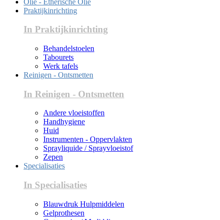
Olie - Etherische Olie
Praktijkinrichting
In Praktijkinrichting
Behandelstoelen
Tabourets
Werk tafels
Reinigen - Ontsmetten
In Reinigen - Ontsmetten
Andere vloeistoffen
Handhygiene
Huid
Instrumenten - Oppervlakten
Sprayliquide / Sprayvloeistof
Zepen
Specialisaties
In Specialisaties
Blauwdruk Hulpmiddelen
Gelprothesen