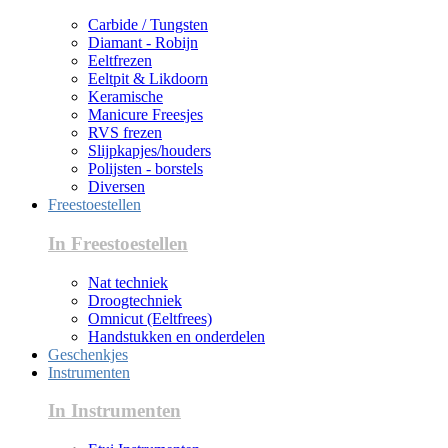
Carbide / Tungsten
Diamant - Robijn
Eeltfrezen
Eeltpit & Likdoorn
Keramische
Manicure Freesjes
RVS frezen
Slijpkapjes/houders
Polijsten - borstels
Diversen
Freestoestellen
In Freestoestellen
Nat techniek
Droogtechniek
Omnicut (Eeltfrees)
Handstukken en onderdelen
Geschenkjes
Instrumenten
In Instrumenten