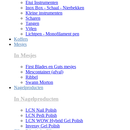
Etui Instrumenten
Inox Box - Schaal - Nierbekken
Kleine instrumenten
Scharen
Tangen
Vijlen
Lichtpen - Monofilament pen
Koffers
Mesjes
In Mesjes
First Blades en Guts mesjes
Mescontainer (afval)
Ribbel
Swann Morton
Nagelproducten
In Nagelproducten
LCN Nail Polish
LCN Pedi Polish
LCN WOW Hybrid Gel Polish
Inveray Gel Polish