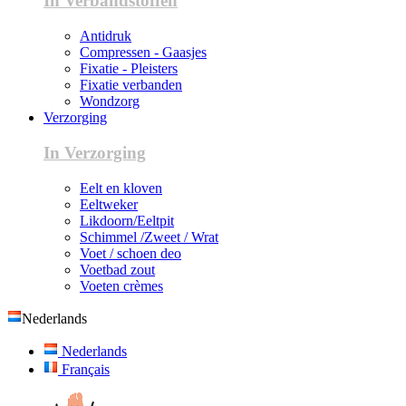
In Verbandstoffen
Antidruk
Compressen - Gaasjes
Fixatie - Pleisters
Fixatie verbanden
Wondzorg
Verzorging
In Verzorging
Eelt en kloven
Eeltweker
Likdoorn/Eeltpit
Schimmel /Zweet / Wrat
Voet / schoen deo
Voetbad zout
Voeten crèmes
Nederlands
Nederlands
Français