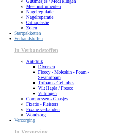
Gutsmesjes / Medi klingen
Meet instrumenten
Nagelregulatie
Nagelreparatie
Orthoplastie
Zolen
Startpakketten
Verbandstoffen
In Verbandstoffen
Antidruk
Diversen
Fleecy - Moleskin - Foam -
Swannfoam
Tofoam - Gel tubes
Vilt Hapla / Fresco
Viltringen
Compressen - Gaasjes
Fixatie - Pleisters
Fixatie verbanden
Wondzorg
Verzorging
In Verzorging