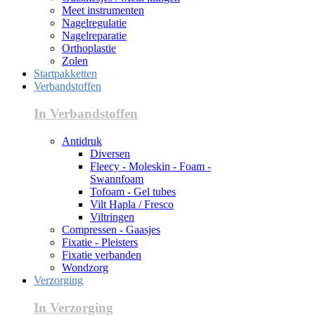
Meet instrumenten
Nagelregulatie
Nagelreparatie
Orthoplastie
Zolen
Startpakketten
Verbandstoffen
In Verbandstoffen
Antidruk
Diversen
Fleecy - Moleskin - Foam -
Swannfoam
Tofoam - Gel tubes
Vilt Hapla / Fresco
Viltringen
Compressen - Gaasjes
Fixatie - Pleisters
Fixatie verbanden
Wondzorg
Verzorging
In Verzorging