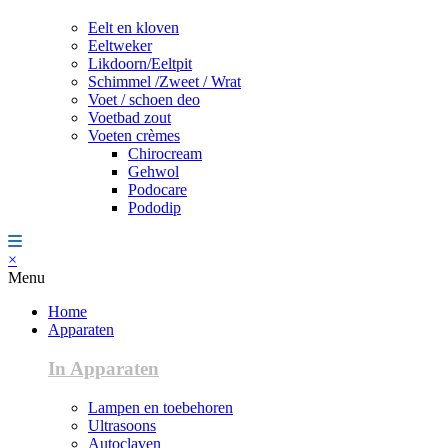
Eelt en kloven
Eeltweker
Likdoorn/Eeltpit
Schimmel /Zweet / Wrat
Voet / schoen deo
Voetbad zout
Voeten crèmes
Chirocream
Gehwol
Podocare
Pododip
×
Menu
Home
Apparaten
In Apparaten
Lampen en toebehoren
Ultrasoons
Autoclaven