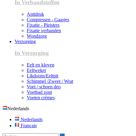
In Verbandstoffen
Antidruk
Compressen - Gaasjes
Fixatie - Pleisters
Fixatie verbanden
Wondzorg
Verzorging
In Verzorging
Eelt en kloven
Eeltweker
Likdoorn/Eeltpit
Schimmel /Zweet / Wrat
Voet / schoen deo
Voetbad zout
Voeten crèmes
Nederlands
Nederlands
Français
Zoeken