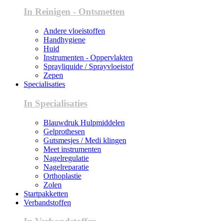
In Reinigen - Ontsmetten
Andere vloeistoffen
Handhygiene
Huid
Instrumenten - Oppervlakten
Sprayliquide / Sprayvloeistof
Zepen
Specialisaties
In Specialisaties
Blauwdruk Hulpmiddelen
Gelprothesen
Gutsmesjes / Medi klingen
Meet instrumenten
Nagelregulatie
Nagelreparatie
Orthoplastie
Zolen
Startpakketten
Verbandstoffen