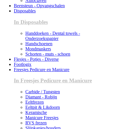
Autoclaven
Beensteun - Opvangschalen
Disposables
In Disposables
Handdoeken - Dental towels -
Onderzoekspapier
Handschoenen
Mondmaskers
Schorten - muts - schoen
Flesjes - Potjes - Diverse
Footlogix
Freesjes Pedicure en Manicure
In Freesjes Pedicure en Manicure
Carbide / Tungsten
Diamant - Robijn
Eeltfrezen
Eeltpit & Likdoorn
Keramische
Manicure Freesjes
RVS frezen
Slijpkapjes/houders