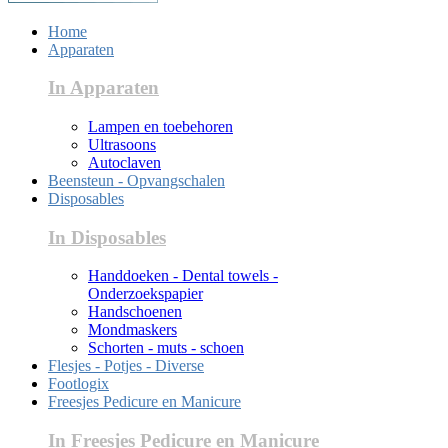
Home
Apparaten
In Apparaten
Lampen en toebehoren
Ultrasoons
Autoclaven
Beensteun - Opvangschalen
Disposables
In Disposables
Handdoeken - Dental towels -
Onderzoekspapier
Handschoenen
Mondmaskers
Schorten - muts - schoen
Flesjes - Potjes - Diverse
Footlogix
Freesjes Pedicure en Manicure
In Freesjes Pedicure en Manicure