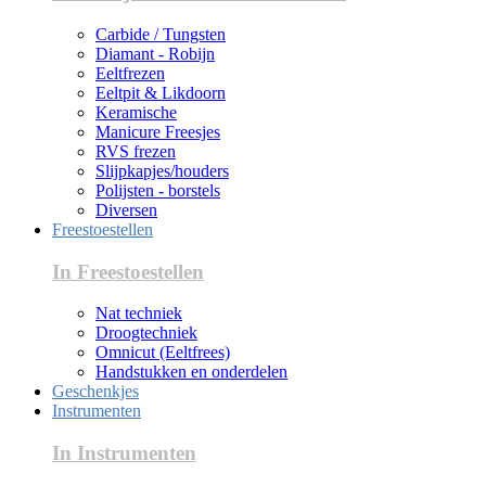
Carbide / Tungsten
Diamant - Robijn
Eeltfrezen
Eeltpit & Likdoorn
Keramische
Manicure Freesjes
RVS frezen
Slijpkapjes/houders
Polijsten - borstels
Diversen
Freestoestellen
In Freestoestellen
Nat techniek
Droogtechniek
Omnicut (Eeltfrees)
Handstukken en onderdelen
Geschenkjes
Instrumenten
In Instrumenten