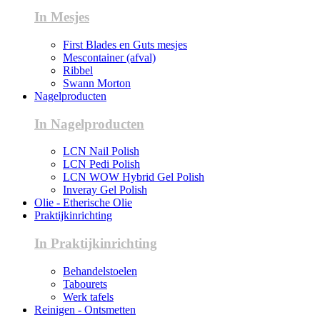
In Mesjes
First Blades en Guts mesjes
Mescontainer (afval)
Ribbel
Swann Morton
Nagelproducten
In Nagelproducten
LCN Nail Polish
LCN Pedi Polish
LCN WOW Hybrid Gel Polish
Inveray Gel Polish
Olie - Etherische Olie
Praktijkinrichting
In Praktijkinrichting
Behandelstoelen
Tabourets
Werk tafels
Reinigen - Ontsmetten