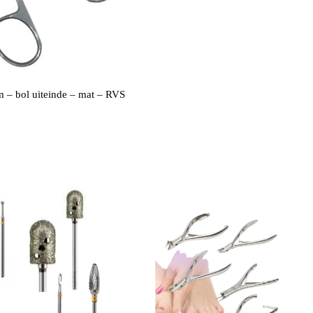
m – bol uiteinde – mat – RVS