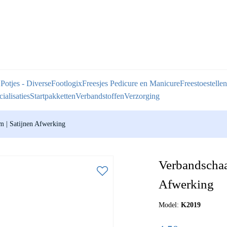
 Potjes - Diverse
Footlogix
Freesjes Pedicure en Manicure
Freestoestellen
ialisaties
Startpakketten
Verbandstoffen
Verzorging
m | Satijnen Afwerking
Verbandschaa
Afwerking
Model:
K2019