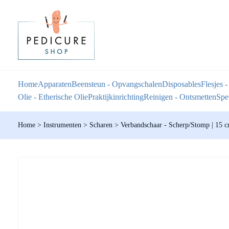
Home
Apparaten
Beensteun - Opvangschalen
Disposables
Flesjes -
Olie - Etherische Olie
Praktijkinrichting
Reinigen - Ontsmetten
Spec
Home
>
Instrumenten
>
Scharen
>
Verbandschaar - Scherp/Stomp | 15 c