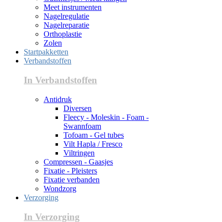
Meet instrumenten
Nagelregulatie
Nagelreparatie
Orthoplastie
Zolen
Startpakketten
Verbandstoffen
In Verbandstoffen
Antidruk
Diversen
Fleecy - Moleskin - Foam -
Swannfoam
Tofoam - Gel tubes
Vilt Hapla / Fresco
Viltringen
Compressen - Gaasjes
Fixatie - Pleisters
Fixatie verbanden
Wondzorg
Verzorging
In Verzorging