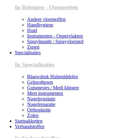
In Reinigen - Ontsmetten
Andere vloeistoffen
Handhygiene
Huid
Instrumenten - Oppervlakten
Sprayliquide / Sprayvloeistof
Zepen
Specialisaties
In Specialisaties
Blauwdruk Hulpmiddelen
Gelprothesen
Gutsmesjes / Medi klingen
Meet instrumenten
Nagelregulatie
Nagelreparatie
Orthoplastie
Zolen
Startpakketten
Verbandstoffen