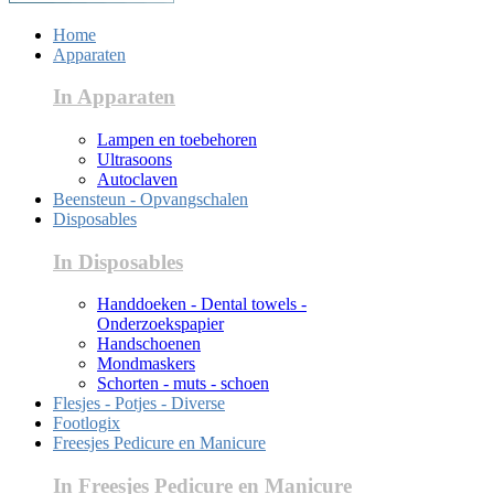
Home
Apparaten
In Apparaten
Lampen en toebehoren
Ultrasoons
Autoclaven
Beensteun - Opvangschalen
Disposables
In Disposables
Handdoeken - Dental towels -
Onderzoekspapier
Handschoenen
Mondmaskers
Schorten - muts - schoen
Flesjes - Potjes - Diverse
Footlogix
Freesjes Pedicure en Manicure
In Freesjes Pedicure en Manicure