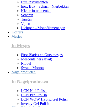
Etui Instrumenten
Inox Box - Schaal - Nierbekken
Kleine instrumenten
Scharen
Tangen
Vijlen
Lichtpen - Monofilament pen
Koffers
Mesjes
In Mesjes
First Blades en Guts mesjes
Mescontainer (afval)
Ribbel
Swann Morton
Nagelproducten
In Nagelproducten
LCN Nail Polish
LCN Pedi Polish
LCN WOW Hybrid Gel Polish
Inveray Gel Polish