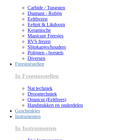
Carbide / Tungsten
Diamant - Robijn
Eeltfrezen
Eeltpit & Likdoorn
Keramische
Manicure Freesjes
RVS frezen
Slijpkapjes/houders
Polijsten - borstels
Diversen
Freestoestellen
In Freestoestellen
Nat techniek
Droogtechniek
Omnicut (Eeltfrees)
Handstukken en onderdelen
Geschenkjes
Instrumenten
In Instrumenten