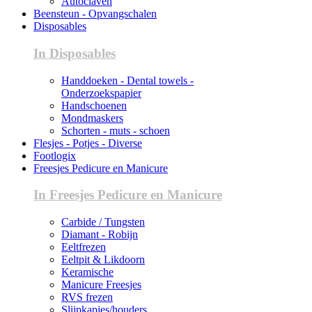
Autoclaven
Beensteun - Opvangschalen
Disposables
In Disposables
Handdoeken - Dental towels -
Onderzoekspapier
Handschoenen
Mondmaskers
Schorten - muts - schoen
Flesjes - Potjes - Diverse
Footlogix
Freesjes Pedicure en Manicure
In Freesjes Pedicure en Manicure
Carbide / Tungsten
Diamant - Robijn
Eeltfrezen
Eeltpit & Likdoorn
Keramische
Manicure Freesjes
RVS frezen
Slijpkapjes/houders