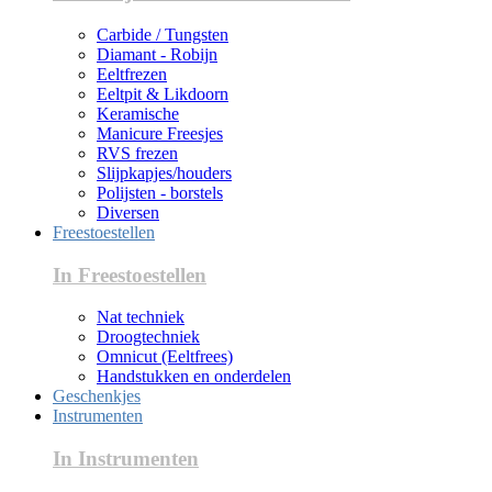
Carbide / Tungsten
Diamant - Robijn
Eeltfrezen
Eeltpit & Likdoorn
Keramische
Manicure Freesjes
RVS frezen
Slijpkapjes/houders
Polijsten - borstels
Diversen
Freestoestellen
In Freestoestellen
Nat techniek
Droogtechniek
Omnicut (Eeltfrees)
Handstukken en onderdelen
Geschenkjes
Instrumenten
In Instrumenten