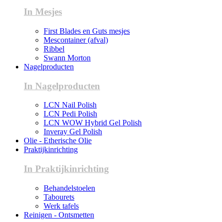
In Mesjes
First Blades en Guts mesjes
Mescontainer (afval)
Ribbel
Swann Morton
Nagelproducten
In Nagelproducten
LCN Nail Polish
LCN Pedi Polish
LCN WOW Hybrid Gel Polish
Inveray Gel Polish
Olie - Etherische Olie
Praktijkinrichting
In Praktijkinrichting
Behandelstoelen
Tabourets
Werk tafels
Reinigen - Ontsmetten