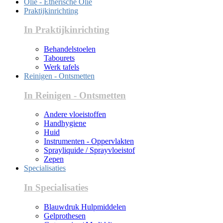
Olie - Etherische Olie
Praktijkinrichting
In Praktijkinrichting
Behandelstoelen
Tabourets
Werk tafels
Reinigen - Ontsmetten
In Reinigen - Ontsmetten
Andere vloeistoffen
Handhygiene
Huid
Instrumenten - Oppervlakten
Sprayliquide / Sprayvloeistof
Zepen
Specialisaties
In Specialisaties
Blauwdruk Hulpmiddelen
Gelprothesen