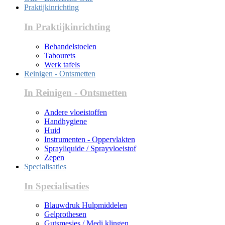
Praktijkinrichting
In Praktijkinrichting
Behandelstoelen
Tabourets
Werk tafels
Reinigen - Ontsmetten
In Reinigen - Ontsmetten
Andere vloeistoffen
Handhygiene
Huid
Instrumenten - Oppervlakten
Sprayliquide / Sprayvloeistof
Zepen
Specialisaties
In Specialisaties
Blauwdruk Hulpmiddelen
Gelprothesen
Gutsmesjes / Medi klingen