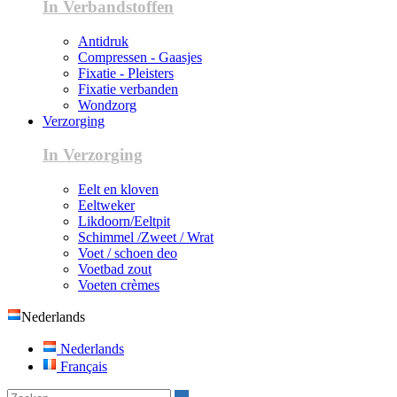
In Verbandstoffen
Antidruk
Compressen - Gaasjes
Fixatie - Pleisters
Fixatie verbanden
Wondzorg
Verzorging
In Verzorging
Eelt en kloven
Eeltweker
Likdoorn/Eeltpit
Schimmel /Zweet / Wrat
Voet / schoen deo
Voetbad zout
Voeten crèmes
Nederlands
Nederlands
Français
Zoeken