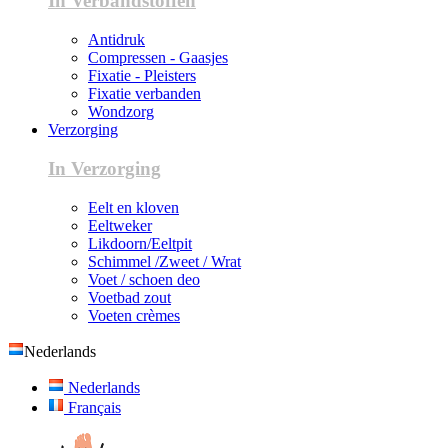
In Verbandstoffen
Antidruk
Compressen - Gaasjes
Fixatie - Pleisters
Fixatie verbanden
Wondzorg
Verzorging
In Verzorging
Eelt en kloven
Eeltweker
Likdoorn/Eeltpit
Schimmel /Zweet / Wrat
Voet / schoen deo
Voetbad zout
Voeten crèmes
Nederlands
Nederlands
Français