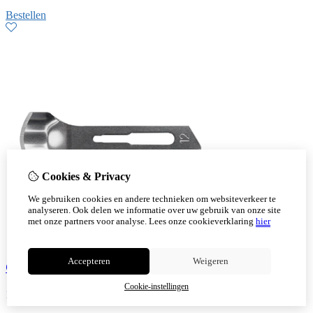
Bestellen
Cookies & Privacy
We gebruiken cookies en andere technieken om websiteverkeer te
analyseren. Ook delen we informatie over uw gebruik van onze site
met onze partners voor analyse.
Lees onze cookieverklaring
hier
Accepteren
Weigeren
Gutsmesje / Medi Klingen mesje Nr. 12 (per stuk)
Cookie-instellingen
1,30