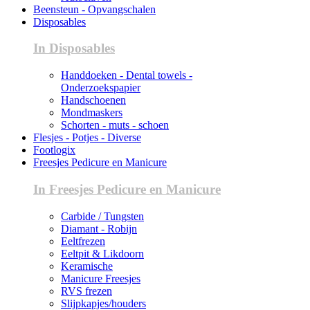
Beensteun - Opvangschalen
Disposables
In Disposables
Handdoeken - Dental towels -
Onderzoekspapier
Handschoenen
Mondmaskers
Schorten - muts - schoen
Flesjes - Potjes - Diverse
Footlogix
Freesjes Pedicure en Manicure
In Freesjes Pedicure en Manicure
Carbide / Tungsten
Diamant - Robijn
Eeltfrezen
Eeltpit & Likdoorn
Keramische
Manicure Freesjes
RVS frezen
Slijpkapjes/houders