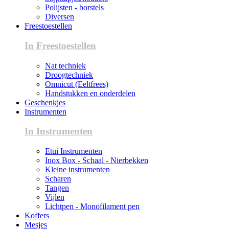
Polijsten - borstels
Diversen
Freestoestellen
In Freestoestellen
Nat techniek
Droogtechniek
Omnicut (Eeltfrees)
Handstukken en onderdelen
Geschenkjes
Instrumenten
In Instrumenten
Etui Instrumenten
Inox Box - Schaal - Nierbekken
Kleine instrumenten
Scharen
Tangen
Vijlen
Lichtpen - Monofilament pen
Koffers
Mesjes