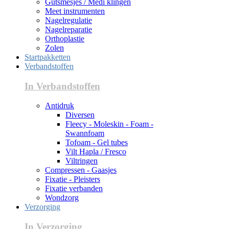
Gutsmesjes / Medi klingen
Meet instrumenten
Nagelregulatie
Nagelreparatie
Orthoplastie
Zolen
Startpakketten
Verbandstoffen
In Verbandstoffen
Antidruk
Diversen
Fleecy - Moleskin - Foam -
Swannfoam
Tofoam - Gel tubes
Vilt Hapla / Fresco
Viltringen
Compressen - Gaasjes
Fixatie - Pleisters
Fixatie verbanden
Wondzorg
Verzorging
In Verzorging