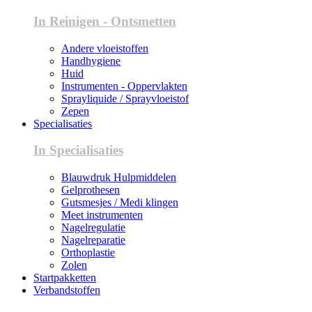
In Reinigen - Ontsmetten
Andere vloeistoffen
Handhygiene
Huid
Instrumenten - Oppervlakten
Sprayliquide / Sprayvloeistof
Zepen
Specialisaties
In Specialisaties
Blauwdruk Hulpmiddelen
Gelprothesen
Gutsmesjes / Medi klingen
Meet instrumenten
Nagelregulatie
Nagelreparatie
Orthoplastie
Zolen
Startpakketten
Verbandstoffen