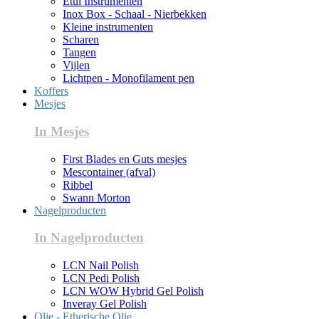
Etui Instrumenten
Inox Box - Schaal - Nierbekken
Kleine instrumenten
Scharen
Tangen
Vijlen
Lichtpen - Monofilament pen
Koffers
Mesjes
In Mesjes
First Blades en Guts mesjes
Mescontainer (afval)
Ribbel
Swann Morton
Nagelproducten
In Nagelproducten
LCN Nail Polish
LCN Pedi Polish
LCN WOW Hybrid Gel Polish
Inveray Gel Polish
Olie - Etherische Olie