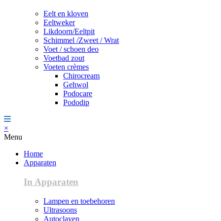
Eelt en kloven
Eeltweker
Likdoorn/Eeltpit
Schimmel /Zweet / Wrat
Voet / schoen deo
Voetbad zout
Voeten crèmes
Chirocream
Gehwol
Podocare
Pododip
×
Menu
Home
Apparaten
In Apparaten
Lampen en toebehoren
Ultrasoons
Autoclaven