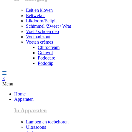
Eelt en kloven
Eeltweker
Likdoorn/Eeltpit
Schimmel /Zweet / Wrat
Voet / schoen deo
Voetbad zout
Voeten crèmes
Chirocream
Gehwol
Podocare
Pododip
×
Menu
Home
Apparaten
In Apparaten
Lampen en toebehoren
Ultrasoons