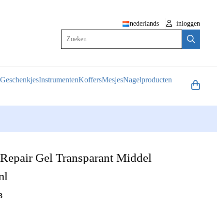
nederlands
inloggen
Zoeken
Geschenkjes
Instrumenten
Koffers
Mesjes
Nagelproducten
Repair Gel Transparant Middel
ml
3