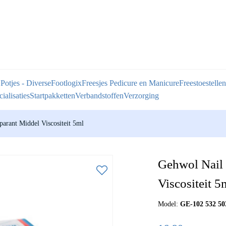
 Potjes - Diverse
Footlogix
Freesjes Pedicure en Manicure
Freestoestellen
ialisaties
Startpakketten
Verbandstoffen
Verzorging
arant Middel Viscositeit 5ml
Gehwol Nail 
Viscositeit 5
Model:
GE-102 532 50