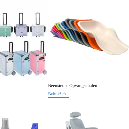
Beensteun -Opvangschalen
Bekijk!