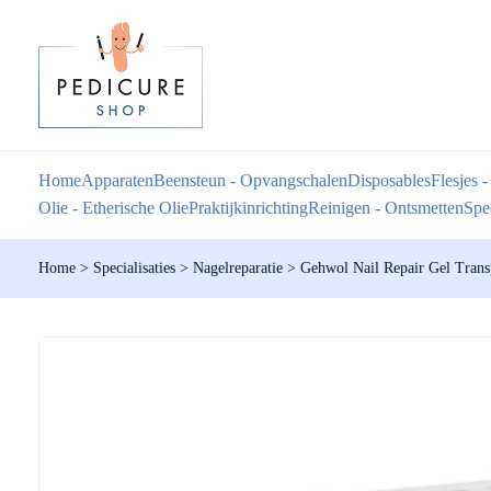
Home
Apparaten
Beensteun - Opvangschalen
Disposables
Flesjes -
Olie - Etherische Olie
Praktijkinrichting
Reinigen - Ontsmetten
Spec
Home
>
Specialisaties
>
Nagelreparatie
>
Gehwol Nail Repair Gel Transp