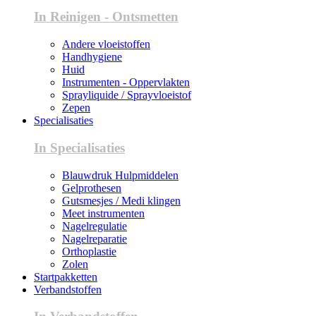
In Reinigen - Ontsmetten
Andere vloeistoffen
Handhygiene
Huid
Instrumenten - Oppervlakten
Sprayliquide / Sprayvloeistof
Zepen
Specialisaties
In Specialisaties
Blauwdruk Hulpmiddelen
Gelprothesen
Gutsmesjes / Medi klingen
Meet instrumenten
Nagelregulatie
Nagelreparatie
Orthoplastie
Zolen
Startpakketten
Verbandstoffen