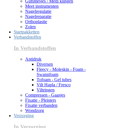
Gutsmesjes / Medi klingen
Meet instrumenten
Nagelregulatie
Nagelreparatie
Orthoplastie
Zolen
Startpakketten
Verbandstoffen
In Verbandstoffen
Antidruk
Diversen
Fleecy - Moleskin - Foam -
Swannfoam
Tofoam - Gel tubes
Vilt Hapla / Fresco
Viltringen
Compressen - Gaasjes
Fixatie - Pleisters
Fixatie verbanden
Wondzorg
Verzorging
In Verzorging