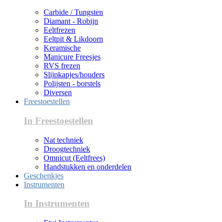
Carbide / Tungsten
Diamant - Robijn
Eeltfrezen
Eeltpit & Likdoorn
Keramische
Manicure Freesjes
RVS frezen
Slijpkapjes/houders
Polijsten - borstels
Diversen
Freestoestellen
In Freestoestellen
Nat techniek
Droogtechniek
Omnicut (Eeltfrees)
Handstukken en onderdelen
Geschenkjes
Instrumenten
In Instrumenten