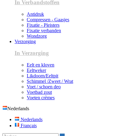
In Verbandstoffen
Antidruk
Compressen - Gaasjes
Fixatie - Pleisters
Fixatie verbanden
Wondzorg
Verzorging
In Verzorging
Eelt en kloven
Eeltweker
Likdoorn/Eeltpit
Schimmel /Zweet / Wrat
Voet / schoen deo
Voetbad zout
Voeten crèmes
Nederlands
Nederlands
Français
Zoeken