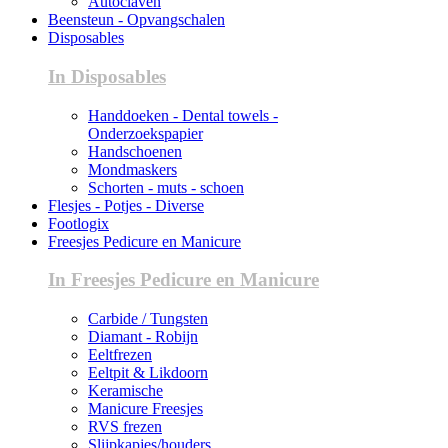
Autoclaven
Beensteun - Opvangschalen
Disposables
In Disposables
Handdoeken - Dental towels -
Onderzoekspapier
Handschoenen
Mondmaskers
Schorten - muts - schoen
Flesjes - Potjes - Diverse
Footlogix
Freesjes Pedicure en Manicure
In Freesjes Pedicure en Manicure
Carbide / Tungsten
Diamant - Robijn
Eeltfrezen
Eeltpit & Likdoorn
Keramische
Manicure Freesjes
RVS frezen
Slijpkapjes/houders