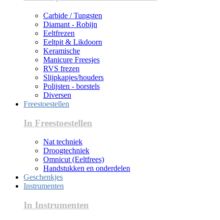
Carbide / Tungsten
Diamant - Robijn
Eeltfrezen
Eeltpit & Likdoorn
Keramische
Manicure Freesjes
RVS frezen
Slijpkapjes/houders
Polijsten - borstels
Diversen
Freestoestellen
In Freestoestellen
Nat techniek
Droogtechniek
Omnicut (Eeltfrees)
Handstukken en onderdelen
Geschenkjes
Instrumenten
In Instrumenten