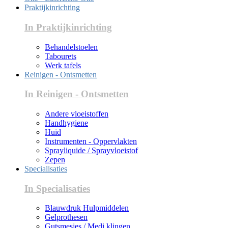
Praktijkinrichting
In Praktijkinrichting
Behandelstoelen
Tabourets
Werk tafels
Reinigen - Ontsmetten
In Reinigen - Ontsmetten
Andere vloeistoffen
Handhygiene
Huid
Instrumenten - Oppervlakten
Sprayliquide / Sprayvloeistof
Zepen
Specialisaties
In Specialisaties
Blauwdruk Hulpmiddelen
Gelprothesen
Gutsmesjes / Medi klingen