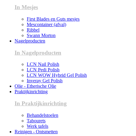
In Mesjes
First Blades en Guts mesjes
Mescontainer (afval)
Ribbel
Swann Morton
Nagelproducten
In Nagelproducten
LCN Nail Polish
LCN Pedi Polish
LCN WOW Hybrid Gel Polish
Inveray Gel Polish
Olie - Etherische Olie
Praktijkinrichting
In Praktijkinrichting
Behandelstoelen
Tabourets
Werk tafels
Reinigen - Ontsmetten