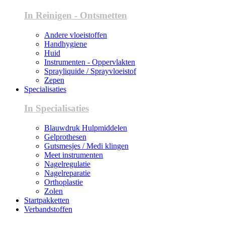
In Reinigen - Ontsmetten
Andere vloeistoffen
Handhygiene
Huid
Instrumenten - Oppervlakten
Sprayliquide / Sprayvloeistof
Zepen
Specialisaties
In Specialisaties
Blauwdruk Hulpmiddelen
Gelprothesen
Gutsmesjes / Medi klingen
Meet instrumenten
Nagelregulatie
Nagelreparatie
Orthoplastie
Zolen
Startpakketten
Verbandstoffen