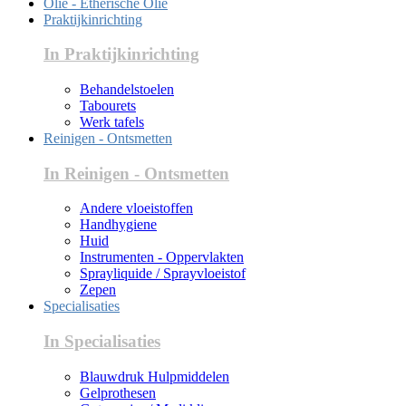
Olie - Etherische Olie
Praktijkinrichting
In Praktijkinrichting
Behandelstoelen
Tabourets
Werk tafels
Reinigen - Ontsmetten
In Reinigen - Ontsmetten
Andere vloeistoffen
Handhygiene
Huid
Instrumenten - Oppervlakten
Sprayliquide / Sprayvloeistof
Zepen
Specialisaties
In Specialisaties
Blauwdruk Hulpmiddelen
Gelprothesen