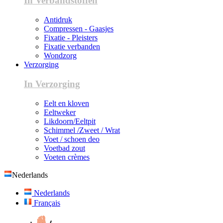
In Verbandstoffen
Antidruk
Compressen - Gaasjes
Fixatie - Pleisters
Fixatie verbanden
Wondzorg
Verzorging
In Verzorging
Eelt en kloven
Eeltweker
Likdoorn/Eeltpit
Schimmel /Zweet / Wrat
Voet / schoen deo
Voetbad zout
Voeten crèmes
Nederlands
Nederlands
Français