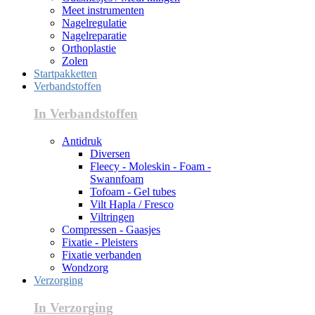
Meet instrumenten
Nagelregulatie
Nagelreparatie
Orthoplastie
Zolen
Startpakketten
Verbandstoffen
In Verbandstoffen
Antidruk
Diversen
Fleecy - Moleskin - Foam -
Swannfoam
Tofoam - Gel tubes
Vilt Hapla / Fresco
Viltringen
Compressen - Gaasjes
Fixatie - Pleisters
Fixatie verbanden
Wondzorg
Verzorging
In Verzorging