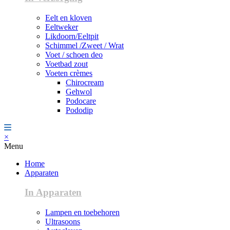
Eelt en kloven
Eeltweker
Likdoorn/Eeltpit
Schimmel /Zweet / Wrat
Voet / schoen deo
Voetbad zout
Voeten crèmes
Chirocream
Gehwol
Podocare
Pododip
×
Menu
Home
Apparaten
In Apparaten
Lampen en toebehoren
Ultrasoons