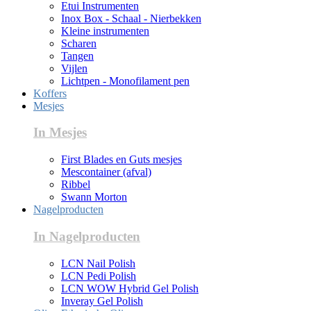
Etui Instrumenten
Inox Box - Schaal - Nierbekken
Kleine instrumenten
Scharen
Tangen
Vijlen
Lichtpen - Monofilament pen
Koffers
Mesjes
In Mesjes
First Blades en Guts mesjes
Mescontainer (afval)
Ribbel
Swann Morton
Nagelproducten
In Nagelproducten
LCN Nail Polish
LCN Pedi Polish
LCN WOW Hybrid Gel Polish
Inveray Gel Polish