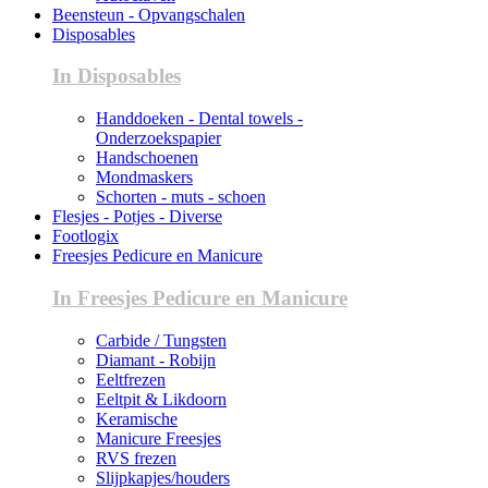
Beensteun - Opvangschalen
Disposables
In Disposables
Handdoeken - Dental towels -
Onderzoekspapier
Handschoenen
Mondmaskers
Schorten - muts - schoen
Flesjes - Potjes - Diverse
Footlogix
Freesjes Pedicure en Manicure
In Freesjes Pedicure en Manicure
Carbide / Tungsten
Diamant - Robijn
Eeltfrezen
Eeltpit & Likdoorn
Keramische
Manicure Freesjes
RVS frezen
Slijpkapjes/houders