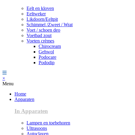
Eelt en kloven
Eeltweker
Likdoorn/Eeltpit
Schimmel /Zweet / Wrat
Voet / schoen deo
Voetbad zout
Voeten crèmes
Chirocream
Gehwol
Podocare
Pododip
×
Menu
Home
Apparaten
In Apparaten
Lampen en toebehoren
Ultrasoons
Autoclaven