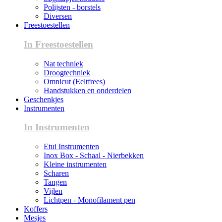
Polijsten - borstels
Diversen
Freestoestellen
In Freestoestellen
Nat techniek
Droogtechniek
Omnicut (Eeltfrees)
Handstukken en onderdelen
Geschenkjes
Instrumenten
In Instrumenten
Etui Instrumenten
Inox Box - Schaal - Nierbekken
Kleine instrumenten
Scharen
Tangen
Vijlen
Lichtpen - Monofilament pen
Koffers
Mesjes