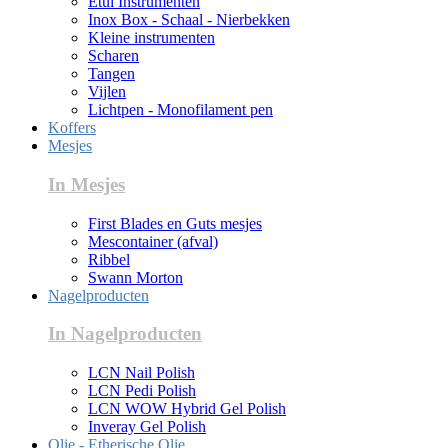
Etui Instrumenten
Inox Box - Schaal - Nierbekken
Kleine instrumenten
Scharen
Tangen
Vijlen
Lichtpen - Monofilament pen
Koffers
Mesjes
In Mesjes
First Blades en Guts mesjes
Mescontainer (afval)
Ribbel
Swann Morton
Nagelproducten
In Nagelproducten
LCN Nail Polish
LCN Pedi Polish
LCN WOW Hybrid Gel Polish
Inveray Gel Polish
Olie - Etherische Olie