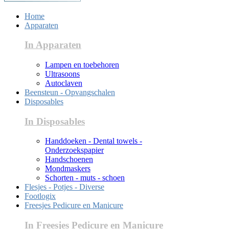
Home
Apparaten
In Apparaten
Lampen en toebehoren
Ultrasoons
Autoclaven
Beensteun - Opvangschalen
Disposables
In Disposables
Handdoeken - Dental towels -
Onderzoekspapier
Handschoenen
Mondmaskers
Schorten - muts - schoen
Flesjes - Potjes - Diverse
Footlogix
Freesjes Pedicure en Manicure
In Freesjes Pedicure en Manicure