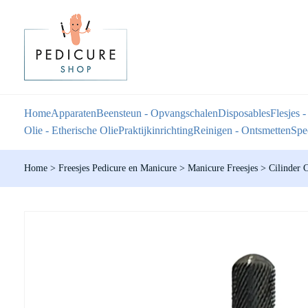
Home
Apparaten
Beensteun - Opvangschalen
Disposables
Flesjes -
Olie - Etherische Olie
Praktijkinrichting
Reinigen - Ontsmetten
Spec
Home
>
Freesjes Pedicure en Manicure
>
Manicure Freesjes
>
Cilinder 