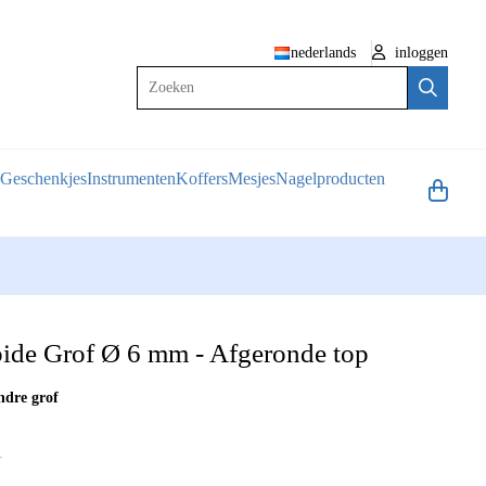
nederlands
inloggen
Zoeken
Geschenkjes
Instrumenten
Koffers
Mesjes
Nagelproducten
bide Grof Ø 6 mm - Afgeronde top
ndre grof
1