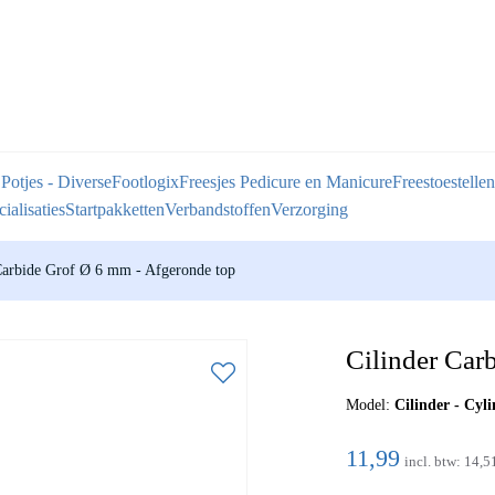
 Potjes - Diverse
Footlogix
Freesjes Pedicure en Manicure
Freestoestellen
ialisaties
Startpakketten
Verbandstoffen
Verzorging
Carbide Grof Ø 6 mm - Afgeronde top
Cilinder Car
Model:
Cilinder - Cyli
11,99
incl. btw:
14,5