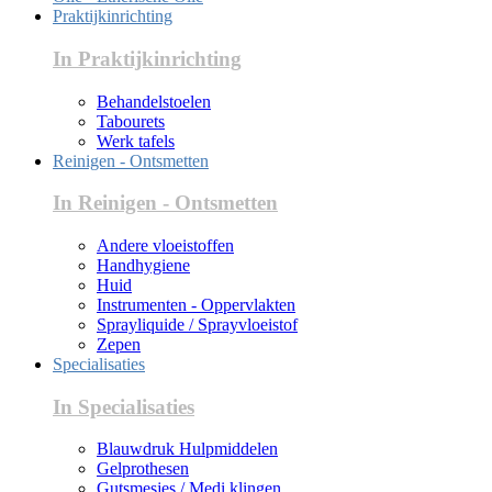
Praktijkinrichting
In Praktijkinrichting
Behandelstoelen
Tabourets
Werk tafels
Reinigen - Ontsmetten
In Reinigen - Ontsmetten
Andere vloeistoffen
Handhygiene
Huid
Instrumenten - Oppervlakten
Sprayliquide / Sprayvloeistof
Zepen
Specialisaties
In Specialisaties
Blauwdruk Hulpmiddelen
Gelprothesen
Gutsmesjes / Medi klingen