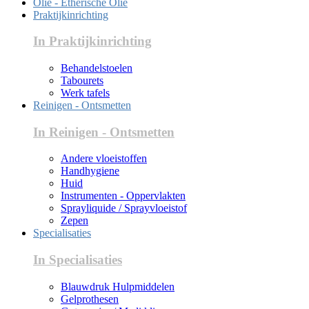
Olie - Etherische Olie
Praktijkinrichting
In Praktijkinrichting
Behandelstoelen
Tabourets
Werk tafels
Reinigen - Ontsmetten
In Reinigen - Ontsmetten
Andere vloeistoffen
Handhygiene
Huid
Instrumenten - Oppervlakten
Sprayliquide / Sprayvloeistof
Zepen
Specialisaties
In Specialisaties
Blauwdruk Hulpmiddelen
Gelprothesen