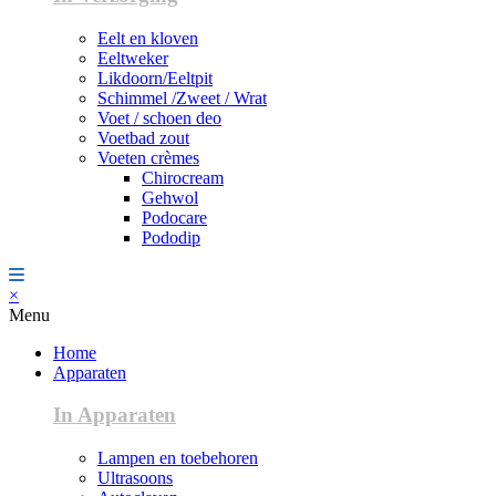
Eelt en kloven
Eeltweker
Likdoorn/Eeltpit
Schimmel /Zweet / Wrat
Voet / schoen deo
Voetbad zout
Voeten crèmes
Chirocream
Gehwol
Podocare
Pododip
×
Menu
Home
Apparaten
In Apparaten
Lampen en toebehoren
Ultrasoons