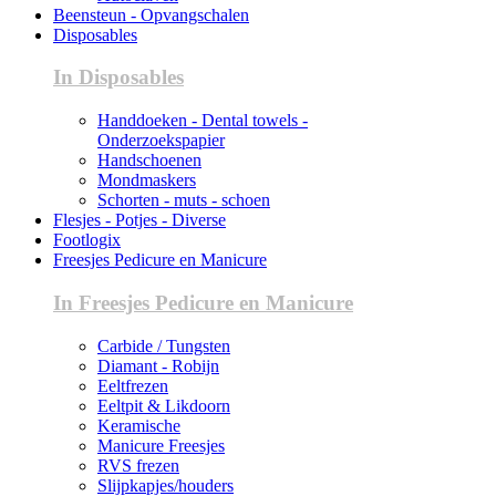
Beensteun - Opvangschalen
Disposables
In Disposables
Handdoeken - Dental towels -
Onderzoekspapier
Handschoenen
Mondmaskers
Schorten - muts - schoen
Flesjes - Potjes - Diverse
Footlogix
Freesjes Pedicure en Manicure
In Freesjes Pedicure en Manicure
Carbide / Tungsten
Diamant - Robijn
Eeltfrezen
Eeltpit & Likdoorn
Keramische
Manicure Freesjes
RVS frezen
Slijpkapjes/houders