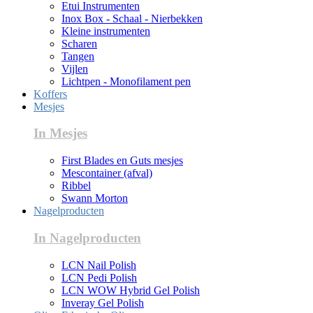
Etui Instrumenten
Inox Box - Schaal - Nierbekken
Kleine instrumenten
Scharen
Tangen
Vijlen
Lichtpen - Monofilament pen
Koffers
Mesjes
In Mesjes
First Blades en Guts mesjes
Mescontainer (afval)
Ribbel
Swann Morton
Nagelproducten
In Nagelproducten
LCN Nail Polish
LCN Pedi Polish
LCN WOW Hybrid Gel Polish
Inveray Gel Polish