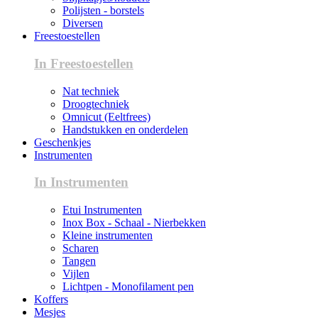
Polijsten - borstels
Diversen
Freestoestellen
In Freestoestellen
Nat techniek
Droogtechniek
Omnicut (Eeltfrees)
Handstukken en onderdelen
Geschenkjes
Instrumenten
In Instrumenten
Etui Instrumenten
Inox Box - Schaal - Nierbekken
Kleine instrumenten
Scharen
Tangen
Vijlen
Lichtpen - Monofilament pen
Koffers
Mesjes