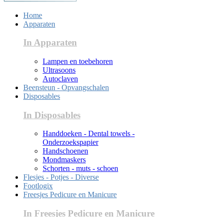
Home
Apparaten
In Apparaten
Lampen en toebehoren
Ultrasoons
Autoclaven
Beensteun - Opvangschalen
Disposables
In Disposables
Handdoeken - Dental towels -
Onderzoekspapier
Handschoenen
Mondmaskers
Schorten - muts - schoen
Flesjes - Potjes - Diverse
Footlogix
Freesjes Pedicure en Manicure
In Freesjes Pedicure en Manicure