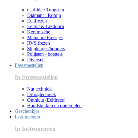
Carbide / Tungsten
Diamant - Robijn
Eeltfrezen
Eeltpit & Likdoorn
Keramische
Manicure Freesjes
RVS frezen
Slijpkapjes/houders
Polijsten - borstels
Diversen
Freestoestellen
In Freestoestellen
Nat techniek
Droogtechniek
Omnicut (Eeltfrees)
Handstukken en onderdelen
Geschenkjes
Instrumenten
In Instrumenten