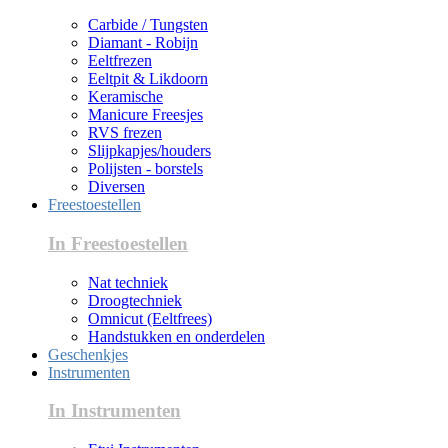
Carbide / Tungsten
Diamant - Robijn
Eeltfrezen
Eeltpit & Likdoorn
Keramische
Manicure Freesjes
RVS frezen
Slijpkapjes/houders
Polijsten - borstels
Diversen
Freestoestellen
In Freestoestellen
Nat techniek
Droogtechniek
Omnicut (Eeltfrees)
Handstukken en onderdelen
Geschenkjes
Instrumenten
In Instrumenten