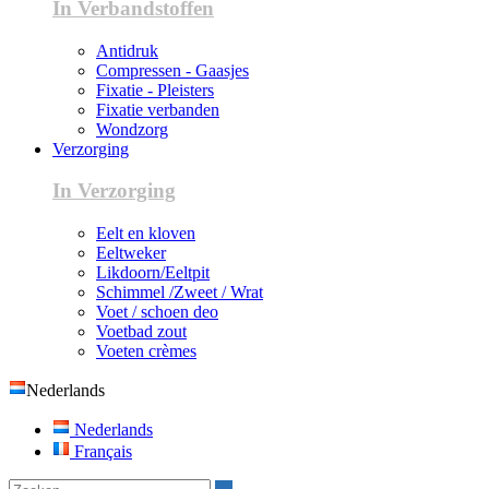
In Verbandstoffen
Antidruk
Compressen - Gaasjes
Fixatie - Pleisters
Fixatie verbanden
Wondzorg
Verzorging
In Verzorging
Eelt en kloven
Eeltweker
Likdoorn/Eeltpit
Schimmel /Zweet / Wrat
Voet / schoen deo
Voetbad zout
Voeten crèmes
Nederlands
Nederlands
Français
Zoeken