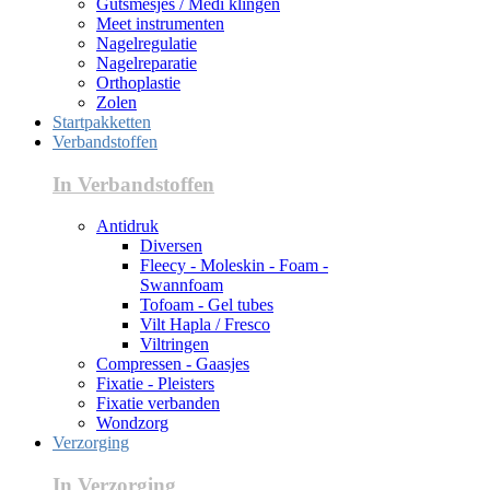
Gutsmesjes / Medi klingen
Meet instrumenten
Nagelregulatie
Nagelreparatie
Orthoplastie
Zolen
Startpakketten
Verbandstoffen
In Verbandstoffen
Antidruk
Diversen
Fleecy - Moleskin - Foam -
Swannfoam
Tofoam - Gel tubes
Vilt Hapla / Fresco
Viltringen
Compressen - Gaasjes
Fixatie - Pleisters
Fixatie verbanden
Wondzorg
Verzorging
In Verzorging