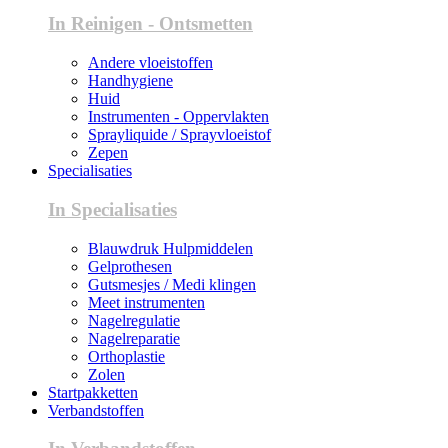
In Reinigen - Ontsmetten
Andere vloeistoffen
Handhygiene
Huid
Instrumenten - Oppervlakten
Sprayliquide / Sprayvloeistof
Zepen
Specialisaties
In Specialisaties
Blauwdruk Hulpmiddelen
Gelprothesen
Gutsmesjes / Medi klingen
Meet instrumenten
Nagelregulatie
Nagelreparatie
Orthoplastie
Zolen
Startpakketten
Verbandstoffen