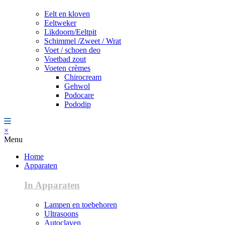
Eelt en kloven
Eeltweker
Likdoorn/Eeltpit
Schimmel /Zweet / Wrat
Voet / schoen deo
Voetbad zout
Voeten crèmes
Chirocream
Gehwol
Podocare
Pododip
×
Menu
Home
Apparaten
In Apparaten
Lampen en toebehoren
Ultrasoons
Autoclaven