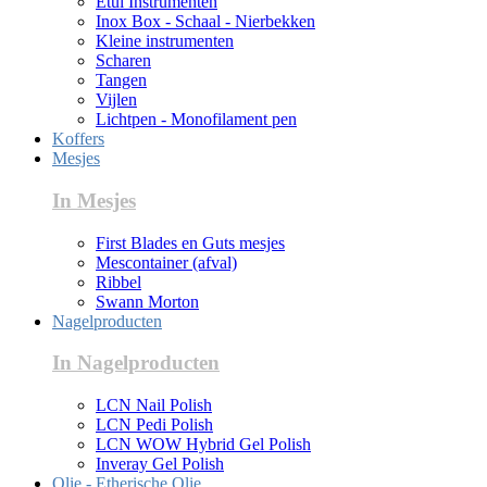
Etui Instrumenten
Inox Box - Schaal - Nierbekken
Kleine instrumenten
Scharen
Tangen
Vijlen
Lichtpen - Monofilament pen
Koffers
Mesjes
In Mesjes
First Blades en Guts mesjes
Mescontainer (afval)
Ribbel
Swann Morton
Nagelproducten
In Nagelproducten
LCN Nail Polish
LCN Pedi Polish
LCN WOW Hybrid Gel Polish
Inveray Gel Polish
Olie - Etherische Olie