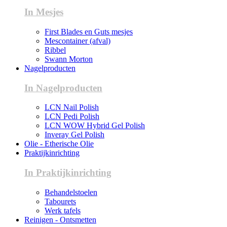
In Mesjes
First Blades en Guts mesjes
Mescontainer (afval)
Ribbel
Swann Morton
Nagelproducten
In Nagelproducten
LCN Nail Polish
LCN Pedi Polish
LCN WOW Hybrid Gel Polish
Inveray Gel Polish
Olie - Etherische Olie
Praktijkinrichting
In Praktijkinrichting
Behandelstoelen
Tabourets
Werk tafels
Reinigen - Ontsmetten