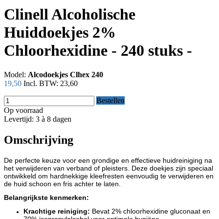
Clinell Alcoholische
Huiddoekjes 2%
Chloorhexidine - 240 stuks -
Model:
Alcodoekjes Clhex 240
19,50
Incl. BTW:
23,60
Bestellen
Op voorraad
Levertijd: 3 à 8 dagen
Omschrijving
De perfecte keuze voor een grondige en effectieve huidreiniging na
het verwijderen van verband of pleisters. Deze doekjes zijn speciaal
ontwikkeld om hardnekkige kleefresten eenvoudig te verwijderen en
de huid schoon en fris achter te laten.
Belangrijkste kenmerken:
Krachtige reiniging:
Bevat 2% chloorhexidine gluconaat en
70% isopropylalcohol voor optimale hygiëne.