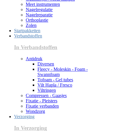
Meet instrumenten
Nagelregulatie
Nagelreparatie
Orthoplastie
Zolen
Startpakketten
Verbandstoffen
In Verbandstoffen
Antidruk
Diversen
Fleecy - Moleskin - Foam -
Swannfoam
Tofoam - Gel tubes
Vilt Hapla / Fresco
Viltringen
Compressen - Gaasjes
Fixatie - Pleisters
Fixatie verbanden
Wondzorg
Verzorging
In Verzorging