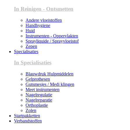
In Reinigen - Ontsmetten
Andere vloeistoffen
Handhygiene
Huid
Instrumenten - Oppervlakten
Sprayliquide / Sprayvloeistof
Zepen
Specialisaties
In Specialisaties
Blauwdruk Hulpmiddelen
Gelprothesen
Gutsmesjes / Medi klingen
Meet instrumenten
Nagelregulatie
Nagelreparatie
Orthoplastie
Zolen
Startpakketten
Verbandstoffen