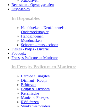
Autoclaven
Beensteun - Opvangschalen
Disposables
In Disposables
Handdoeken - Dental towels -
Onderzoekspapier
Handschoenen
Mondmaskers
Schorten - muts - schoen
Flesjes - Potjes - Diverse
Footlogix
Freesjes Pedicure en Manicure
In Freesjes Pedicure en Manicure
Carbide / Tungsten
Diamant - Robijn
Eeltfrezen
Eeltpit & Likdoorn
Keramische
Manicure Freesjes
RVS frezen
Slijpkapjes/houders