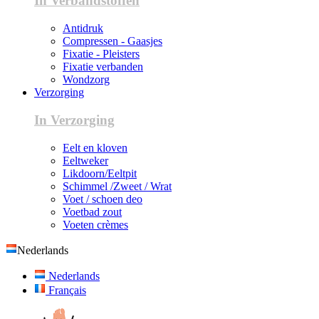
In Verbandstoffen
Antidruk
Compressen - Gaasjes
Fixatie - Pleisters
Fixatie verbanden
Wondzorg
Verzorging
In Verzorging
Eelt en kloven
Eeltweker
Likdoorn/Eeltpit
Schimmel /Zweet / Wrat
Voet / schoen deo
Voetbad zout
Voeten crèmes
Nederlands
Nederlands
Français