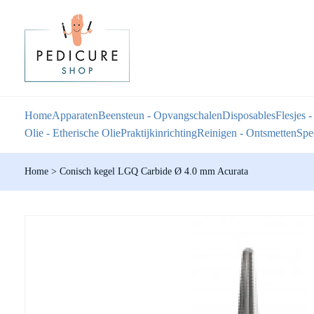
Home
Apparaten
Beensteun - Opvangschalen
Disposables
Flesjes -
Olie - Etherische Olie
Praktijkinrichting
Reinigen - Ontsmetten
Spec
Home
>
Conisch kegel LGQ Carbide Ø 4.0 mm Acurata