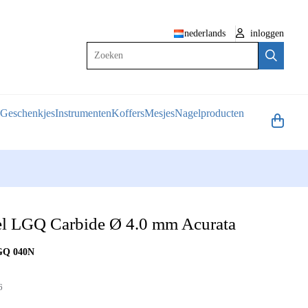
nederlands
inloggen
Zoeken
Geschenkjes
Instrumenten
Koffers
Mesjes
Nagelproducten
el LGQ Carbide Ø 4.0 mm Acurata
LGQ 040N
6