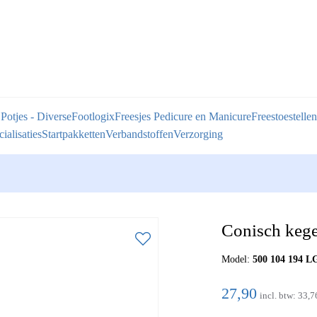
 Potjes - Diverse
Footlogix
Freesjes Pedicure en Manicure
Freestoestellen
ialisaties
Startpakketten
Verbandstoffen
Verzorging
Conisch keg
Model:
500 104 194 
27,90
incl. btw:
33,7