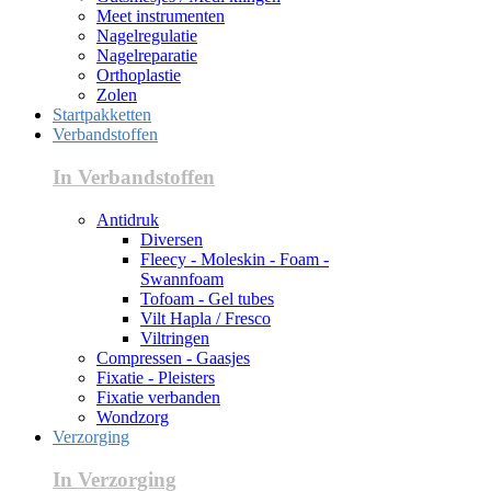
Meet instrumenten
Nagelregulatie
Nagelreparatie
Orthoplastie
Zolen
Startpakketten
Verbandstoffen
In Verbandstoffen
Antidruk
Diversen
Fleecy - Moleskin - Foam -
Swannfoam
Tofoam - Gel tubes
Vilt Hapla / Fresco
Viltringen
Compressen - Gaasjes
Fixatie - Pleisters
Fixatie verbanden
Wondzorg
Verzorging
In Verzorging