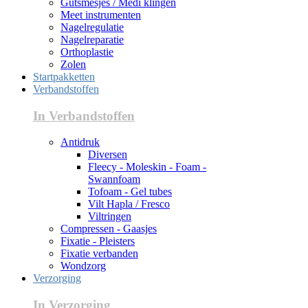
Gutsmesjes / Medi klingen
Meet instrumenten
Nagelregulatie
Nagelreparatie
Orthoplastie
Zolen
Startpakketten
Verbandstoffen
In Verbandstoffen
Antidruk
Diversen
Fleecy - Moleskin - Foam -
Swannfoam
Tofoam - Gel tubes
Vilt Hapla / Fresco
Viltringen
Compressen - Gaasjes
Fixatie - Pleisters
Fixatie verbanden
Wondzorg
Verzorging
In Verzorging