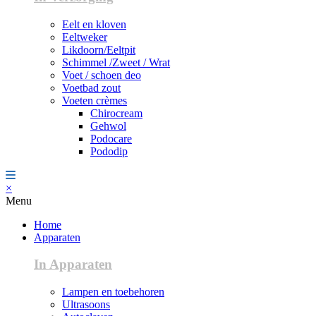
Eelt en kloven
Eeltweker
Likdoorn/Eeltpit
Schimmel /Zweet / Wrat
Voet / schoen deo
Voetbad zout
Voeten crèmes
Chirocream
Gehwol
Podocare
Pododip
×
Menu
Home
Apparaten
In Apparaten
Lampen en toebehoren
Ultrasoons