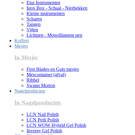
Etui Instrumenten
Inox Box - Schaal - Nierbekken
Kleine instrumenten
Scharen
Tangen
Vijlen
Lichtpen - Monofilament pen
Koffers
Mesjes
In Mesjes
First Blades en Guts mesjes
Mescontainer (afval)
Ribbel
Swann Morton
Nagelproducten
In Nagelproducten
LCN Nail Polish
LCN Pedi Polish
LCN WOW Hybrid Gel Polish
Inveray Gel Polish