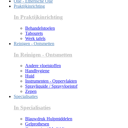
Olie - Etherische Olie
Praktijkinrichting
In Praktijkinrichting
Behandelstoelen
Tabourets
Werk tafels
Reinigen - Ontsmetten
In Reinigen - Ontsmetten
Andere vloeistoffen
Handhygiene
Huid
Instrumenten - Oppervlakten
Sprayliquide / Sprayvloeistof
Zepen
Specialisaties
In Specialisaties
Blauwdruk Hulpmiddelen
Gelprothesen