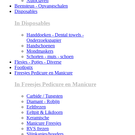
Autoclaven
Beensteun - Opvangschalen
Disposables
In Disposables
Handdoeken - Dental towels -
Onderzoekspapier
Handschoenen
Mondmaskers
Schorten - muts - schoen
Flesjes - Potjes - Diverse
Footlogix
Freesjes Pedicure en Manicure
In Freesjes Pedicure en Manicure
Carbide / Tungsten
Diamant - Robijn
Eeltfrezen
Eeltpit & Likdoorn
Keramische
Manicure Freesjes
RVS frezen
Slijpkapjes/houders