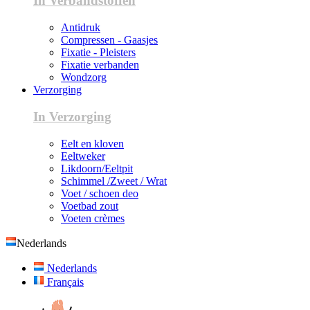
In Verbandstoffen
Antidruk
Compressen - Gaasjes
Fixatie - Pleisters
Fixatie verbanden
Wondzorg
Verzorging
In Verzorging
Eelt en kloven
Eeltweker
Likdoorn/Eeltpit
Schimmel /Zweet / Wrat
Voet / schoen deo
Voetbad zout
Voeten crèmes
Nederlands
Nederlands
Français