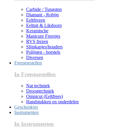
Carbide / Tungsten
Diamant - Robijn
Eeltfrezen
Eeltpit & Likdoorn
Keramische
Manicure Freesjes
RVS frezen
Slijpkapjes/houders
Polijsten - borstels
Diversen
Freestoestellen
In Freestoestellen
Nat techniek
Droogtechniek
Omnicut (Eeltfrees)
Handstukken en onderdelen
Geschenkjes
Instrumenten
In Instrumenten