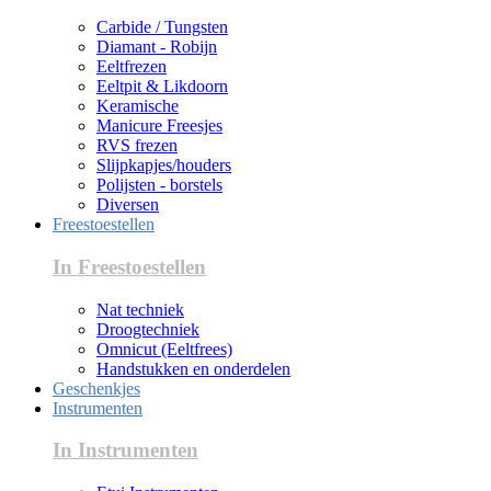
Carbide / Tungsten
Diamant - Robijn
Eeltfrezen
Eeltpit & Likdoorn
Keramische
Manicure Freesjes
RVS frezen
Slijpkapjes/houders
Polijsten - borstels
Diversen
Freestoestellen
In Freestoestellen
Nat techniek
Droogtechniek
Omnicut (Eeltfrees)
Handstukken en onderdelen
Geschenkjes
Instrumenten
In Instrumenten