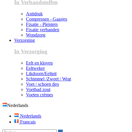
In Verbandstoffen
Antidruk
Compressen - Gaasjes
Fixatie - Pleisters
Fixatie verbanden
Wondzorg
Verzorging
In Verzorging
Eelt en kloven
Eeltweker
Likdoorn/Eeltpit
Schimmel /Zweet / Wrat
Voet / schoen deo
Voetbad zout
Voeten crèmes
Nederlands
Nederlands
Français
Zoeken