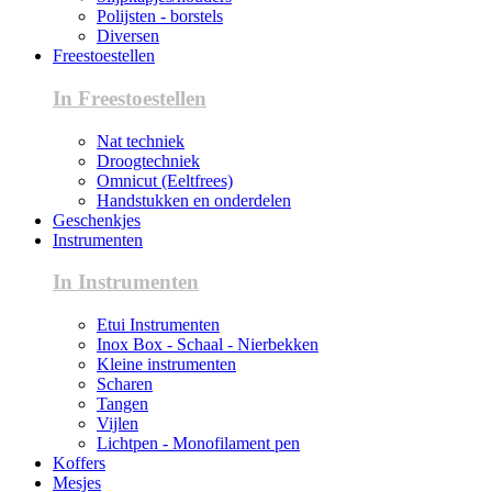
Polijsten - borstels
Diversen
Freestoestellen
In Freestoestellen
Nat techniek
Droogtechniek
Omnicut (Eeltfrees)
Handstukken en onderdelen
Geschenkjes
Instrumenten
In Instrumenten
Etui Instrumenten
Inox Box - Schaal - Nierbekken
Kleine instrumenten
Scharen
Tangen
Vijlen
Lichtpen - Monofilament pen
Koffers
Mesjes