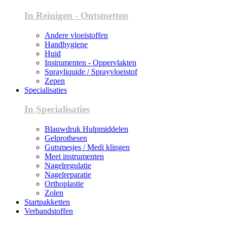
In Reinigen - Ontsmetten
Andere vloeistoffen
Handhygiene
Huid
Instrumenten - Oppervlakten
Sprayliquide / Sprayvloeistof
Zepen
Specialisaties
In Specialisaties
Blauwdruk Hulpmiddelen
Gelprothesen
Gutsmesjes / Medi klingen
Meet instrumenten
Nagelregulatie
Nagelreparatie
Orthoplastie
Zolen
Startpakketten
Verbandstoffen