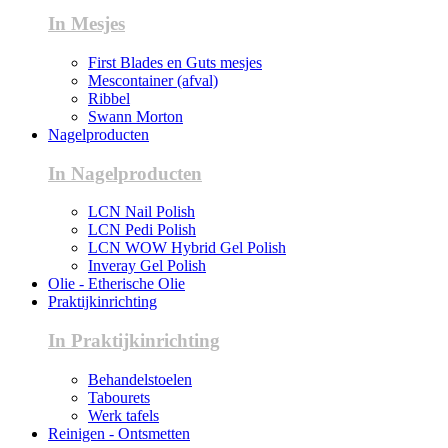
In Mesjes
First Blades en Guts mesjes
Mescontainer (afval)
Ribbel
Swann Morton
Nagelproducten
In Nagelproducten
LCN Nail Polish
LCN Pedi Polish
LCN WOW Hybrid Gel Polish
Inveray Gel Polish
Olie - Etherische Olie
Praktijkinrichting
In Praktijkinrichting
Behandelstoelen
Tabourets
Werk tafels
Reinigen - Ontsmetten