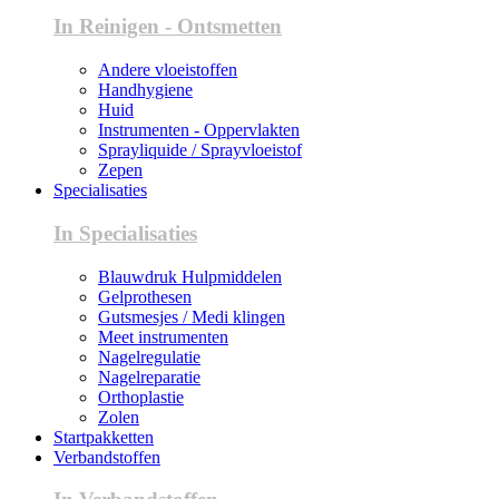
In Reinigen - Ontsmetten
Andere vloeistoffen
Handhygiene
Huid
Instrumenten - Oppervlakten
Sprayliquide / Sprayvloeistof
Zepen
Specialisaties
In Specialisaties
Blauwdruk Hulpmiddelen
Gelprothesen
Gutsmesjes / Medi klingen
Meet instrumenten
Nagelregulatie
Nagelreparatie
Orthoplastie
Zolen
Startpakketten
Verbandstoffen