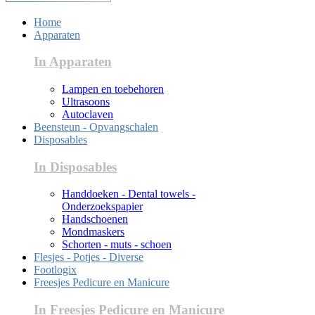
Home
Apparaten
In Apparaten
Lampen en toebehoren
Ultrasoons
Autoclaven
Beensteun - Opvangschalen
Disposables
In Disposables
Handdoeken - Dental towels -
Onderzoekspapier
Handschoenen
Mondmaskers
Schorten - muts - schoen
Flesjes - Potjes - Diverse
Footlogix
Freesjes Pedicure en Manicure
In Freesjes Pedicure en Manicure