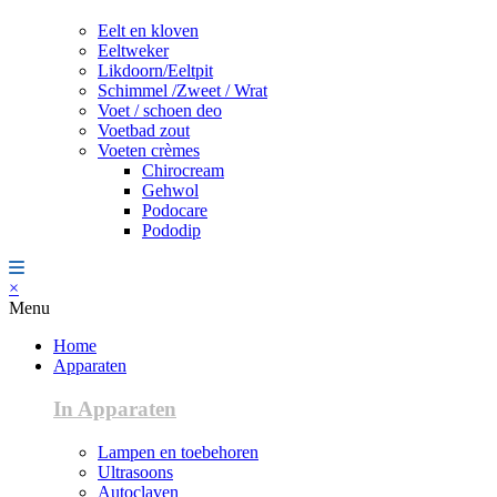
Eelt en kloven
Eeltweker
Likdoorn/Eeltpit
Schimmel /Zweet / Wrat
Voet / schoen deo
Voetbad zout
Voeten crèmes
Chirocream
Gehwol
Podocare
Pododip
×
Menu
Home
Apparaten
In Apparaten
Lampen en toebehoren
Ultrasoons
Autoclaven