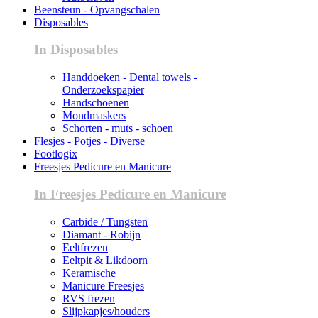
Beensteun - Opvangschalen
Disposables
In Disposables
Handdoeken - Dental towels -
Onderzoekspapier
Handschoenen
Mondmaskers
Schorten - muts - schoen
Flesjes - Potjes - Diverse
Footlogix
Freesjes Pedicure en Manicure
In Freesjes Pedicure en Manicure
Carbide / Tungsten
Diamant - Robijn
Eeltfrezen
Eeltpit & Likdoorn
Keramische
Manicure Freesjes
RVS frezen
Slijpkapjes/houders