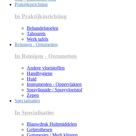
Praktijkinrichting
In Praktijkinrichting
Behandelstoelen
Tabourets
Werk tafels
Reinigen - Ontsmetten
In Reinigen - Ontsmetten
Andere vloeistoffen
Handhygiene
Huid
Instrumenten - Oppervlakten
Sprayliquide / Sprayvloeistof
Zepen
Specialisaties
In Specialisaties
Blauwdruk Hulpmiddelen
Gelprothesen
Gutsmesjes / Medi klingen