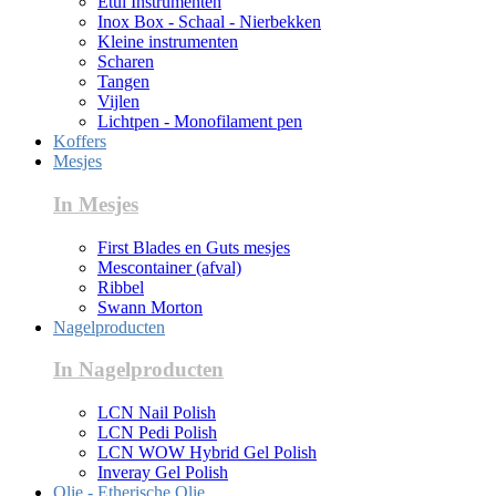
Etui Instrumenten
Inox Box - Schaal - Nierbekken
Kleine instrumenten
Scharen
Tangen
Vijlen
Lichtpen - Monofilament pen
Koffers
Mesjes
In Mesjes
First Blades en Guts mesjes
Mescontainer (afval)
Ribbel
Swann Morton
Nagelproducten
In Nagelproducten
LCN Nail Polish
LCN Pedi Polish
LCN WOW Hybrid Gel Polish
Inveray Gel Polish
Olie - Etherische Olie