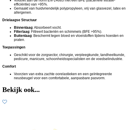
Voldoet aan de norm EN-14683 met een BFE (bacteriële filtratie-
efficiëntie) van >95%.
Gemaakt van huidvriendelijk polypropyleen, vrij van glasvezel, latex en
allergenen.
Drielaagse Structuur
Binnenlaag
: Absorbeert vocht.
Filterlaag
: Filtreert bacteriën en schimmels (BFE >95%).
Buitenlaag
: Beschermt tegen bloed en vloeistoffen tijdens hoesten en
praten.
Toepassingen
Geschikt voor de zorgsector, chirurgie, verpleegkunde, tandheelkunde,
pedicure, manicure, schoonheidsspecialisten en de voedselindustrie.
Comfort
Voorzien van extra zachte oorelastieken en een geïntegreerde
neusbeugel voor een comfortabele, aanpasbare pasvorm.
Bekijk ook...