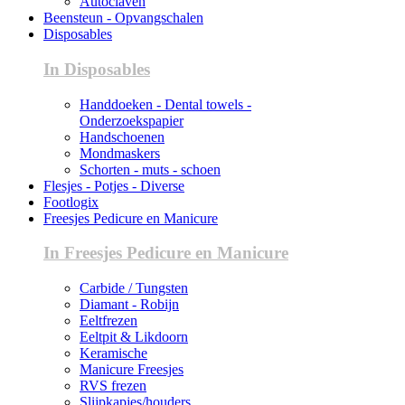
Autoclaven
Beensteun - Opvangschalen
Disposables
In Disposables
Handdoeken - Dental towels -
Onderzoekspapier
Handschoenen
Mondmaskers
Schorten - muts - schoen
Flesjes - Potjes - Diverse
Footlogix
Freesjes Pedicure en Manicure
In Freesjes Pedicure en Manicure
Carbide / Tungsten
Diamant - Robijn
Eeltfrezen
Eeltpit & Likdoorn
Keramische
Manicure Freesjes
RVS frezen
Slijpkapjes/houders