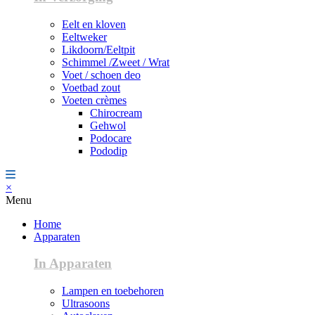
Eelt en kloven
Eeltweker
Likdoorn/Eeltpit
Schimmel /Zweet / Wrat
Voet / schoen deo
Voetbad zout
Voeten crèmes
Chirocream
Gehwol
Podocare
Pododip
×
Menu
Home
Apparaten
In Apparaten
Lampen en toebehoren
Ultrasoons