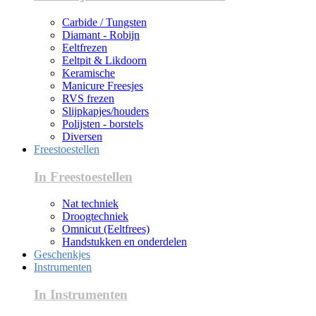
Carbide / Tungsten
Diamant - Robijn
Eeltfrezen
Eeltpit & Likdoorn
Keramische
Manicure Freesjes
RVS frezen
Slijpkapjes/houders
Polijsten - borstels
Diversen
Freestoestellen
In Freestoestellen
Nat techniek
Droogtechniek
Omnicut (Eeltfrees)
Handstukken en onderdelen
Geschenkjes
Instrumenten
In Instrumenten