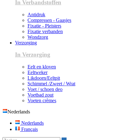
In Verbandstoffen
Antidruk
Compressen - Gaasjes
Fixatie - Pleisters
Fixatie verbanden
Wondzorg
Verzorging
In Verzorging
Eelt en kloven
Eeltweker
Likdoorn/Eeltpit
Schimmel /Zweet / Wrat
Voet / schoen deo
Voetbad zout
Voeten crèmes
Nederlands
Nederlands
Français
Zoeken