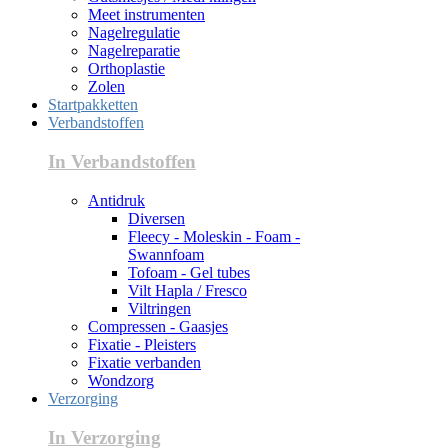
Meet instrumenten
Nagelregulatie
Nagelreparatie
Orthoplastie
Zolen
Startpakketten
Verbandstoffen
In Verbandstoffen
Antidruk
Diversen
Fleecy - Moleskin - Foam -
Swannfoam
Tofoam - Gel tubes
Vilt Hapla / Fresco
Viltringen
Compressen - Gaasjes
Fixatie - Pleisters
Fixatie verbanden
Wondzorg
Verzorging
In Verzorging