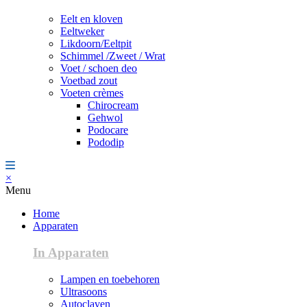
Eelt en kloven
Eeltweker
Likdoorn/Eeltpit
Schimmel /Zweet / Wrat
Voet / schoen deo
Voetbad zout
Voeten crèmes
Chirocream
Gehwol
Podocare
Pododip
×
Menu
Home
Apparaten
In Apparaten
Lampen en toebehoren
Ultrasoons
Autoclaven