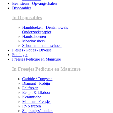
Beensteun - Opvangschalen
Disposables
In Disposables
Handdoeken - Dental towels -
Onderzoekspapier
Handschoenen
Mondmaskers
Schorten - muts - schoen
Flesjes - Potjes - Diverse
Footlogix
Freesjes Pedicure en Manicure
In Freesjes Pedicure en Manicure
Carbide / Tungsten
Diamant - Robijn
Eeltfrezen
Eeltpit & Likdoorn
Keramische
Manicure Freesjes
RVS frezen
Slijpkapjes/houders