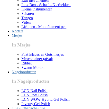
Etui Instrumenten
Inox Box - Schaal - Nierbekken
Kleine instrumenten
Scharen
Tangen
Vijlen
Lichtpen - Monofilament pen
Koffers
Mesjes
In Mesjes
First Blades en Guts mesjes
Mescontainer (afval)
Ribbel
Swann Morton
Nagelproducten
In Nagelproducten
LCN Nail Polish
LCN Pedi Polish
LCN WOW Hybrid Gel Polish
Inveray Gel Polish
Olie - Etherische Olie