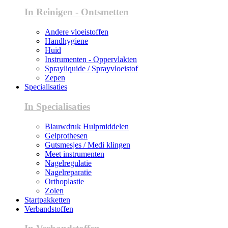
In Reinigen - Ontsmetten
Andere vloeistoffen
Handhygiene
Huid
Instrumenten - Oppervlakten
Sprayliquide / Sprayvloeistof
Zepen
Specialisaties
In Specialisaties
Blauwdruk Hulpmiddelen
Gelprothesen
Gutsmesjes / Medi klingen
Meet instrumenten
Nagelregulatie
Nagelreparatie
Orthoplastie
Zolen
Startpakketten
Verbandstoffen