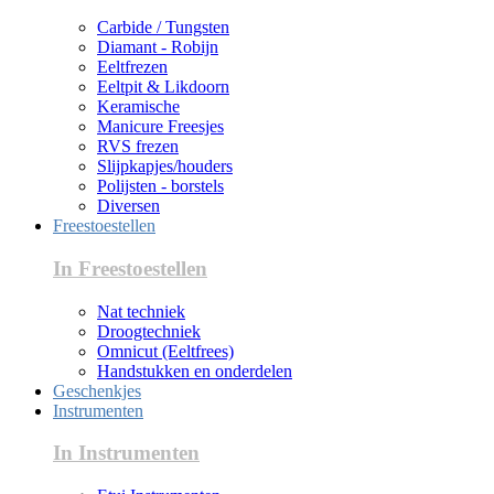
Carbide / Tungsten
Diamant - Robijn
Eeltfrezen
Eeltpit & Likdoorn
Keramische
Manicure Freesjes
RVS frezen
Slijpkapjes/houders
Polijsten - borstels
Diversen
Freestoestellen
In Freestoestellen
Nat techniek
Droogtechniek
Omnicut (Eeltfrees)
Handstukken en onderdelen
Geschenkjes
Instrumenten
In Instrumenten