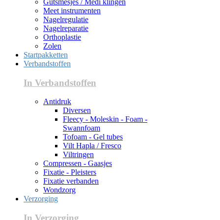
Gutsmesjes / Medi klingen
Meet instrumenten
Nagelregulatie
Nagelreparatie
Orthoplastie
Zolen
Startpakketten
Verbandstoffen
In Verbandstoffen
Antidruk
Diversen
Fleecy - Moleskin - Foam -
Swannfoam
Tofoam - Gel tubes
Vilt Hapla / Fresco
Viltringen
Compressen - Gaasjes
Fixatie - Pleisters
Fixatie verbanden
Wondzorg
Verzorging
In Verzorging