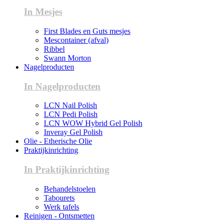
In Mesjes
First Blades en Guts mesjes
Mescontainer (afval)
Ribbel
Swann Morton
Nagelproducten
In Nagelproducten
LCN Nail Polish
LCN Pedi Polish
LCN WOW Hybrid Gel Polish
Inveray Gel Polish
Olie - Etherische Olie
Praktijkinrichting
In Praktijkinrichting
Behandelstoelen
Tabourets
Werk tafels
Reinigen - Ontsmetten