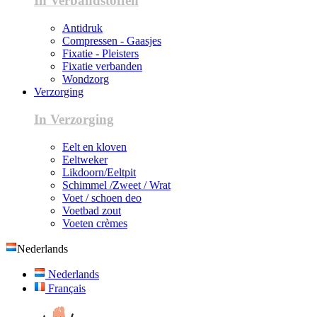
In Verbandstoffen
Antidruk
Compressen - Gaasjes
Fixatie - Pleisters
Fixatie verbanden
Wondzorg
Verzorging
In Verzorging
Eelt en kloven
Eeltweker
Likdoorn/Eeltpit
Schimmel /Zweet / Wrat
Voet / schoen deo
Voetbad zout
Voeten crèmes
Nederlands
Nederlands
Français