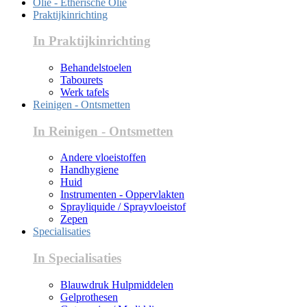
Olie - Etherische Olie
Praktijkinrichting
In Praktijkinrichting
Behandelstoelen
Tabourets
Werk tafels
Reinigen - Ontsmetten
In Reinigen - Ontsmetten
Andere vloeistoffen
Handhygiene
Huid
Instrumenten - Oppervlakten
Sprayliquide / Sprayvloeistof
Zepen
Specialisaties
In Specialisaties
Blauwdruk Hulpmiddelen
Gelprothesen