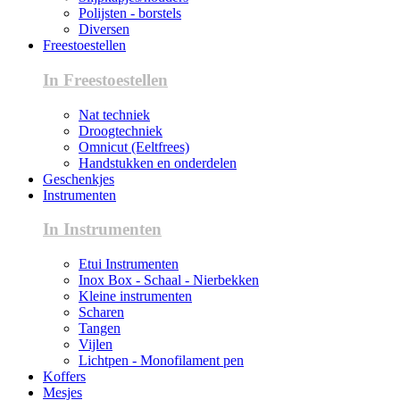
Polijsten - borstels
Diversen
Freestoestellen
In Freestoestellen
Nat techniek
Droogtechniek
Omnicut (Eeltfrees)
Handstukken en onderdelen
Geschenkjes
Instrumenten
In Instrumenten
Etui Instrumenten
Inox Box - Schaal - Nierbekken
Kleine instrumenten
Scharen
Tangen
Vijlen
Lichtpen - Monofilament pen
Koffers
Mesjes