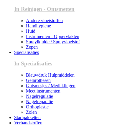
In Reinigen - Ontsmetten
Andere vloeistoffen
Handhygiene
Huid
Instrumenten - Oppervlakten
Sprayliquide / Sprayvloeistof
Zepen
Specialisaties
In Specialisaties
Blauwdruk Hulpmiddelen
Gelprothesen
Gutsmesjes / Medi klingen
Meet instrumenten
Nagelregulatie
Nagelreparatie
Orthoplastie
Zolen
Startpakketten
Verbandstoffen