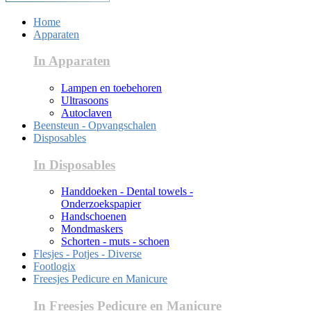
Home
Apparaten
In Apparaten
Lampen en toebehoren
Ultrasoons
Autoclaven
Beensteun - Opvangschalen
Disposables
In Disposables
Handdoeken - Dental towels -
Onderzoekspapier
Handschoenen
Mondmaskers
Schorten - muts - schoen
Flesjes - Potjes - Diverse
Footlogix
Freesjes Pedicure en Manicure
In Freesjes Pedicure en Manicure