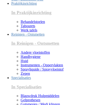
Praktijkinrichting
In Praktijkinrichting
Behandelstoelen
Tabourets
Werk tafels
Reinigen - Ontsmetten
In Reinigen - Ontsmetten
Andere vloeistoffen
Handhygiene
Huid
Instrumenten - Oppervlakten
Sprayliquide / Sprayvloeistof
Zepen
Specialisaties
In Specialisaties
Blauwdruk Hulpmiddelen
Gelprothesen
Gutsmesjes / Medi klingen