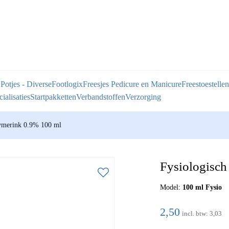
 Potjes - Diverse
Footlogix
Freesjes Pedicure en Manicure
Freestoestellen
ialisaties
Startpakketten
Verbandstoffen
Verzorging
eymerink 0.9% 100 ml
Fysiologisch
Model:
100 ml Fysio
2,50
incl. btw:
3,03