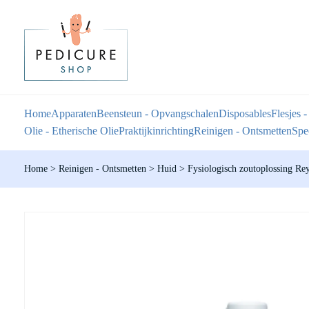
Home
Apparaten
Beensteun - Opvangschalen
Disposables
Flesjes -
Olie - Etherische Olie
Praktijkinrichting
Reinigen - Ontsmetten
Spec
Home
>
Reinigen - Ontsmetten
>
Huid
>
Fysiologisch zoutoplossing R