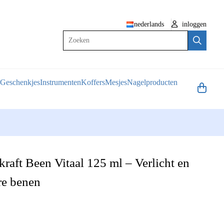
nederlands
inloggen
Zoeken
Geschenkjes
Instrumenten
Koffers
Mesjes
Nagelproducten
raft Been Vitaal 125 ml – Verlicht en
re benen