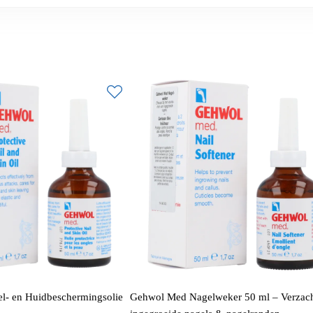
- en Huidbeschermingsolie
Gehwol Med Nagelweker 50 ml – Verzac