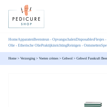
Home
Apparaten
Beensteun - Opvangschalen
Disposables
Flesjes -
Olie - Etherische Olie
Praktijkinrichting
Reinigen - Ontsmetten
Spec
Home
>
Verzorging
>
Voeten crèmes
>
Gehwol
>
Gehwol Fusskraft Been