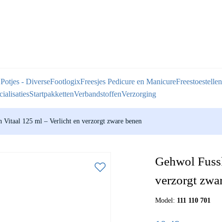
 Potjes - Diverse
Footlogix
Freesjes Pedicure en Manicure
Freestoestellen
ialisaties
Startpakketten
Verbandstoffen
Verzorging
 Vitaal 125 ml – Verlicht en verzorgt zware benen
Gehwol Fussk
verzorgt zwa
Model:
111 110 701