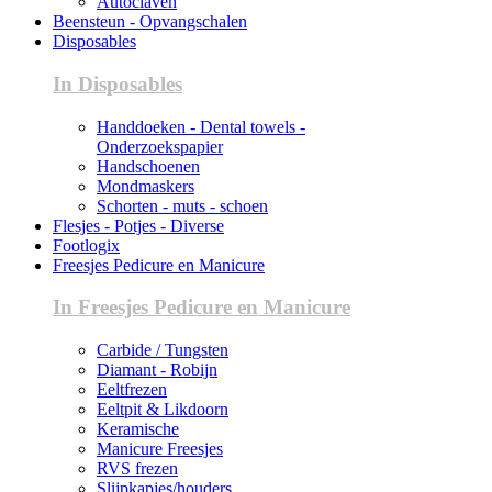
Autoclaven
Beensteun - Opvangschalen
Disposables
In Disposables
Handdoeken - Dental towels -
Onderzoekspapier
Handschoenen
Mondmaskers
Schorten - muts - schoen
Flesjes - Potjes - Diverse
Footlogix
Freesjes Pedicure en Manicure
In Freesjes Pedicure en Manicure
Carbide / Tungsten
Diamant - Robijn
Eeltfrezen
Eeltpit & Likdoorn
Keramische
Manicure Freesjes
RVS frezen
Slijpkapjes/houders