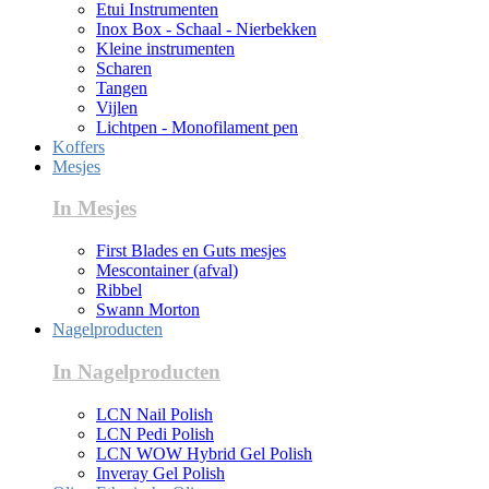
Etui Instrumenten
Inox Box - Schaal - Nierbekken
Kleine instrumenten
Scharen
Tangen
Vijlen
Lichtpen - Monofilament pen
Koffers
Mesjes
In Mesjes
First Blades en Guts mesjes
Mescontainer (afval)
Ribbel
Swann Morton
Nagelproducten
In Nagelproducten
LCN Nail Polish
LCN Pedi Polish
LCN WOW Hybrid Gel Polish
Inveray Gel Polish