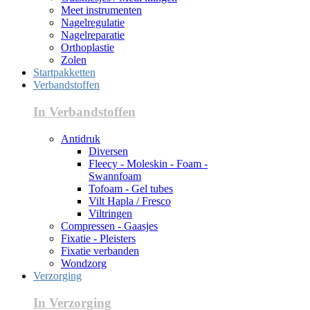
Meet instrumenten
Nagelregulatie
Nagelreparatie
Orthoplastie
Zolen
Startpakketten
Verbandstoffen
In Verbandstoffen
Antidruk
Diversen
Fleecy - Moleskin - Foam -
Swannfoam
Tofoam - Gel tubes
Vilt Hapla / Fresco
Viltringen
Compressen - Gaasjes
Fixatie - Pleisters
Fixatie verbanden
Wondzorg
Verzorging
In Verzorging