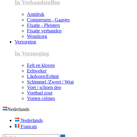
In Verbandstoffen
Antidruk
Compressen - Gaasjes
Fixatie - Pleisters
Fixatie verbanden
Wondzorg
Verzorging
In Verzorging
Eelt en kloven
Eeltweker
Likdoorn/Eeltpit
Schimmel /Zweet / Wrat
Voet / schoen deo
Voetbad zout
Voeten crèmes
Nederlands
Nederlands
Français
Zoeken