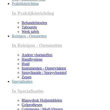
Praktijkinrichting
In Praktijkinrichting
Behandelstoelen
Tabourets
Werk tafels
Reinigen - Ontsmetten
In Reinigen - Ontsmetten
Andere vloeistoffen
Handhygiene
Huid
Instrumenten - Oppervlakten
Sprayliquide / Sprayvloeistof
Zepen
Specialisaties
In Specialisaties
Blauwdruk Hulpmiddelen
Gelprothesen
Gutsmesjes / Medi klingen