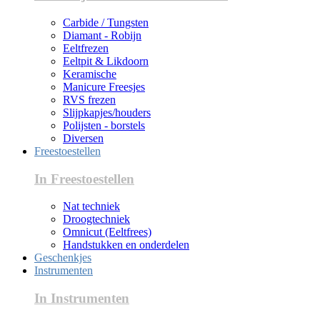
Carbide / Tungsten
Diamant - Robijn
Eeltfrezen
Eeltpit & Likdoorn
Keramische
Manicure Freesjes
RVS frezen
Slijpkapjes/houders
Polijsten - borstels
Diversen
Freestoestellen
In Freestoestellen
Nat techniek
Droogtechniek
Omnicut (Eeltfrees)
Handstukken en onderdelen
Geschenkjes
Instrumenten
In Instrumenten