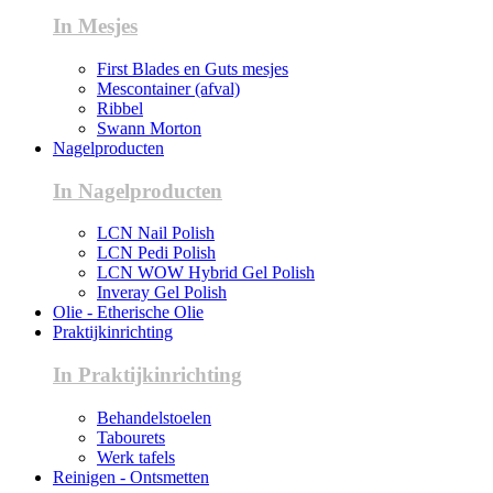
In Mesjes
First Blades en Guts mesjes
Mescontainer (afval)
Ribbel
Swann Morton
Nagelproducten
In Nagelproducten
LCN Nail Polish
LCN Pedi Polish
LCN WOW Hybrid Gel Polish
Inveray Gel Polish
Olie - Etherische Olie
Praktijkinrichting
In Praktijkinrichting
Behandelstoelen
Tabourets
Werk tafels
Reinigen - Ontsmetten