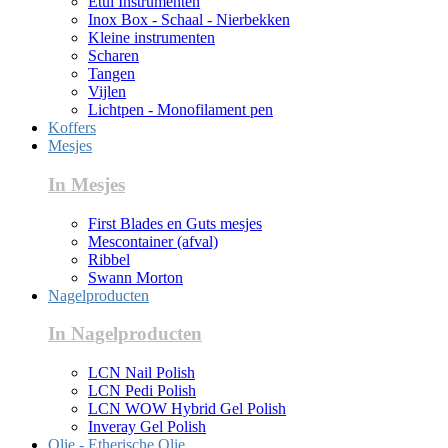
Etui Instrumenten
Inox Box - Schaal - Nierbekken
Kleine instrumenten
Scharen
Tangen
Vijlen
Lichtpen - Monofilament pen
Koffers
Mesjes
In Mesjes
First Blades en Guts mesjes
Mescontainer (afval)
Ribbel
Swann Morton
Nagelproducten
In Nagelproducten
LCN Nail Polish
LCN Pedi Polish
LCN WOW Hybrid Gel Polish
Inveray Gel Polish
Olie - Etherische Olie