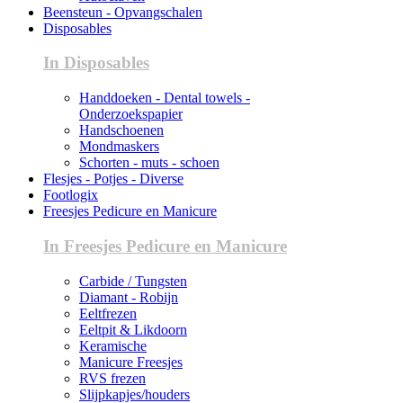
Beensteun - Opvangschalen
Disposables
In Disposables
Handdoeken - Dental towels -
Onderzoekspapier
Handschoenen
Mondmaskers
Schorten - muts - schoen
Flesjes - Potjes - Diverse
Footlogix
Freesjes Pedicure en Manicure
In Freesjes Pedicure en Manicure
Carbide / Tungsten
Diamant - Robijn
Eeltfrezen
Eeltpit & Likdoorn
Keramische
Manicure Freesjes
RVS frezen
Slijpkapjes/houders