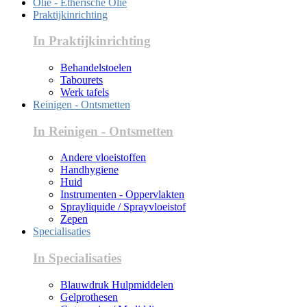
Olie - Etherische Olie
Praktijkinrichting
In Praktijkinrichting
Behandelstoelen
Tabourets
Werk tafels
Reinigen - Ontsmetten
In Reinigen - Ontsmetten
Andere vloeistoffen
Handhygiene
Huid
Instrumenten - Oppervlakten
Sprayliquide / Sprayvloeistof
Zepen
Specialisaties
In Specialisaties
Blauwdruk Hulpmiddelen
Gelprothesen