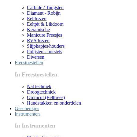
Carbide / Tungsten
Diamant - Robijn
Eeltfrezen
Eeltpit & Likdoorn
Keramische
Manicure Freesjes
RVS frezen
Slijpkapjes/houders
Polijsten - borstels
Diversen
Freestoestellen
In Freestoestellen
Nat techniek
Droogtechniek
Omnicut (Eeltfrees)
Handstukken en onderdelen
Geschenkjes
Instrumenten
In Instrumenten