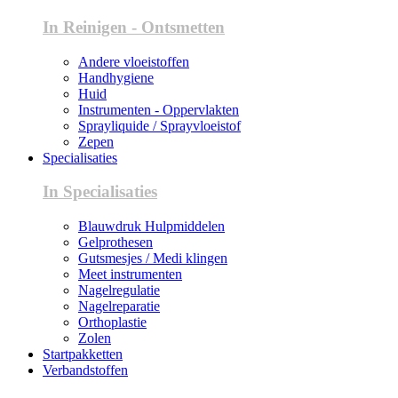
In Reinigen - Ontsmetten
Andere vloeistoffen
Handhygiene
Huid
Instrumenten - Oppervlakten
Sprayliquide / Sprayvloeistof
Zepen
Specialisaties
In Specialisaties
Blauwdruk Hulpmiddelen
Gelprothesen
Gutsmesjes / Medi klingen
Meet instrumenten
Nagelregulatie
Nagelreparatie
Orthoplastie
Zolen
Startpakketten
Verbandstoffen