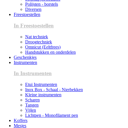
Polijsten - borstels
Diversen
Freestoestellen
In Freestoestellen
Nat techniek
Droogtechniek
Omnicut (Eeltfrees)
Handstukken en onderdelen
Geschenkjes
Instrumenten
In Instrumenten
Etui Instrumenten
Inox Box - Schaal - Nierbekken
Kleine instrumenten
Scharen
Tangen
Vijlen
Lichtpen - Monofilament pen
Koffers
Mesjes