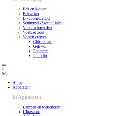
Eelt en kloven
Eeltweker
Likdoorn/Eeltpit
Schimmel /Zweet / Wrat
Voet / schoen deo
Voetbad zout
Voeten crèmes
Chirocream
Gehwol
Podocare
Pododip
×
Menu
Home
Apparaten
In Apparaten
Lampen en toebehoren
Ultrasoons