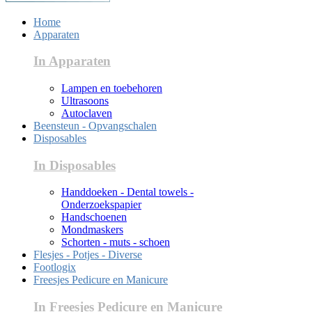
Home
Apparaten
In Apparaten
Lampen en toebehoren
Ultrasoons
Autoclaven
Beensteun - Opvangschalen
Disposables
In Disposables
Handdoeken - Dental towels -
Onderzoekspapier
Handschoenen
Mondmaskers
Schorten - muts - schoen
Flesjes - Potjes - Diverse
Footlogix
Freesjes Pedicure en Manicure
In Freesjes Pedicure en Manicure