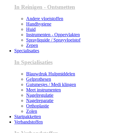
In Reinigen - Ontsmetten
Andere vloeistoffen
Handhygiene
Huid
Instrumenten - Oppervlakten
Sprayliquide / Sprayvloeistof
Zepen
Specialisaties
In Specialisaties
Blauwdruk Hulpmiddelen
Gelprothesen
Gutsmesjes / Medi klingen
Meet instrumenten
Nagelregulatie
Nagelreparatie
Orthoplastie
Zolen
Startpakketten
Verbandstoffen