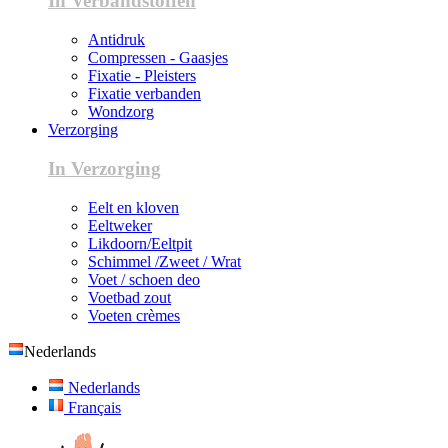
In Verbandstoffen
Antidruk
Compressen - Gaasjes
Fixatie - Pleisters
Fixatie verbanden
Wondzorg
Verzorging
In Verzorging
Eelt en kloven
Eeltweker
Likdoorn/Eeltpit
Schimmel /Zweet / Wrat
Voet / schoen deo
Voetbad zout
Voeten crèmes
Nederlands
Nederlands
Français