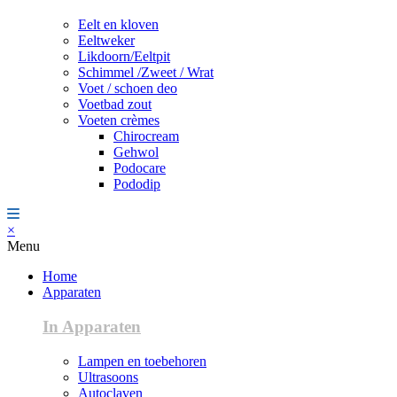
Eelt en kloven
Eeltweker
Likdoorn/Eeltpit
Schimmel /Zweet / Wrat
Voet / schoen deo
Voetbad zout
Voeten crèmes
Chirocream
Gehwol
Podocare
Pododip
×
Menu
Home
Apparaten
In Apparaten
Lampen en toebehoren
Ultrasoons
Autoclaven