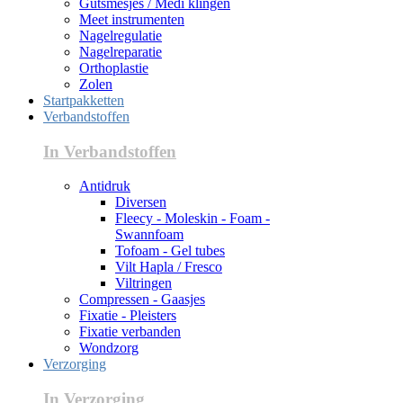
Gutsmesjes / Medi klingen
Meet instrumenten
Nagelregulatie
Nagelreparatie
Orthoplastie
Zolen
Startpakketten
Verbandstoffen
In Verbandstoffen
Antidruk
Diversen
Fleecy - Moleskin - Foam -
Swannfoam
Tofoam - Gel tubes
Vilt Hapla / Fresco
Viltringen
Compressen - Gaasjes
Fixatie - Pleisters
Fixatie verbanden
Wondzorg
Verzorging
In Verzorging