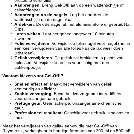
proces te versnellen.
Aanbrengen
: Breng Gel-Off! aan op een wattenschijfje of
celstofdepper.
Aanbrengen op de nagels
: Leg het doordrenkte
wattenschijfje op de nagelplaat.
Afdekken
: Dek de nagel af met aluminiumfolie of gebruik Nail
Clips.
Laten weken
: Laat het geheel ongeveer 10 minuten
inwerken.
Folie verwijderen
: Verwijder de folie nagel voor nagel (het in
één keer verwijderen van alle folies kan de lak weer doen
uitharden).
Gellak verwijderen
: De gellak zal brokkelen in plaats van
oplossen. Verwijder de restjes voorzichtig met een
bokkenpootje.
Waarom kiezen voor Gel-Off!?
Snel en effectief
: Maakt het verwijderen van gellak
eenvoudig en efficiënt.
Zachte verzorging
: Bevat huidverzorgende ingrediënten
voor een aangenaam gebruik.
Prettige geur
: Geen scherpe, onaangename chemische
geur.
Professioneel resultaat
: Geschikt voor gebruik in salons en
thuis.
Maak het verwijderen van gellak eenvoudig met Gel-Off! van
Reymerink, verkrijgbaar in handige formaten van 200 ml en 500 ml!