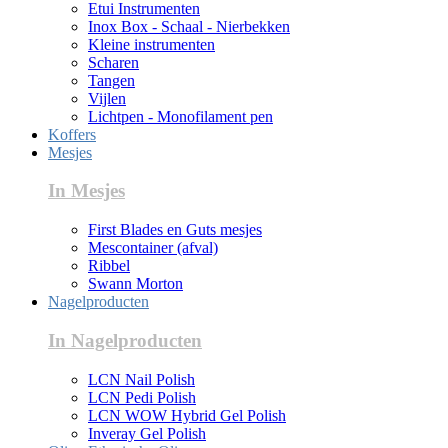
Etui Instrumenten
Inox Box - Schaal - Nierbekken
Kleine instrumenten
Scharen
Tangen
Vijlen
Lichtpen - Monofilament pen
Koffers
Mesjes
In Mesjes
First Blades en Guts mesjes
Mescontainer (afval)
Ribbel
Swann Morton
Nagelproducten
In Nagelproducten
LCN Nail Polish
LCN Pedi Polish
LCN WOW Hybrid Gel Polish
Inveray Gel Polish