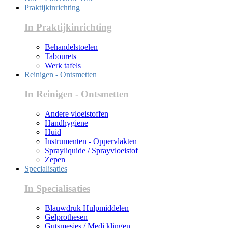
Praktijkinrichting
In Praktijkinrichting
Behandelstoelen
Tabourets
Werk tafels
Reinigen - Ontsmetten
In Reinigen - Ontsmetten
Andere vloeistoffen
Handhygiene
Huid
Instrumenten - Oppervlakten
Sprayliquide / Sprayvloeistof
Zepen
Specialisaties
In Specialisaties
Blauwdruk Hulpmiddelen
Gelprothesen
Gutsmesjes / Medi klingen