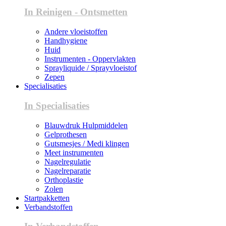
In Reinigen - Ontsmetten
Andere vloeistoffen
Handhygiene
Huid
Instrumenten - Oppervlakten
Sprayliquide / Sprayvloeistof
Zepen
Specialisaties
In Specialisaties
Blauwdruk Hulpmiddelen
Gelprothesen
Gutsmesjes / Medi klingen
Meet instrumenten
Nagelregulatie
Nagelreparatie
Orthoplastie
Zolen
Startpakketten
Verbandstoffen