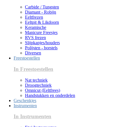
Carbide / Tungsten
Diamant - Robijn
Eeltfrezen
Eeltpit & Likdoorn
Keramische
Manicure Freesjes
RVS frezen
Slijpkapjes/houders
Polijsten - borstels
Diversen
Freestoestellen
In Freestoestellen
Nat techniek
Droogtechniek
Omnicut (Eeltfrees)
Handstukken en onderdelen
Geschenkjes
Instrumenten
In Instrumenten