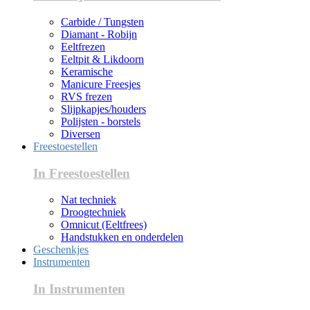
Carbide / Tungsten
Diamant - Robijn
Eeltfrezen
Eeltpit & Likdoorn
Keramische
Manicure Freesjes
RVS frezen
Slijpkapjes/houders
Polijsten - borstels
Diversen
Freestoestellen
In Freestoestellen
Nat techniek
Droogtechniek
Omnicut (Eeltfrees)
Handstukken en onderdelen
Geschenkjes
Instrumenten
In Instrumenten