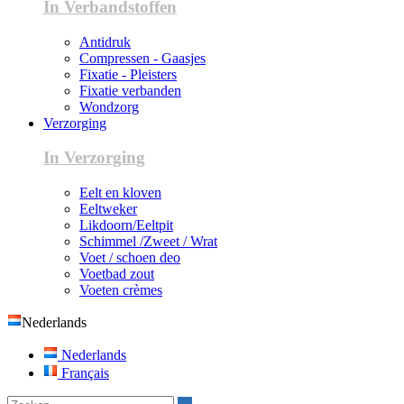
In Verbandstoffen
Antidruk
Compressen - Gaasjes
Fixatie - Pleisters
Fixatie verbanden
Wondzorg
Verzorging
In Verzorging
Eelt en kloven
Eeltweker
Likdoorn/Eeltpit
Schimmel /Zweet / Wrat
Voet / schoen deo
Voetbad zout
Voeten crèmes
Nederlands
Nederlands
Français
Zoeken