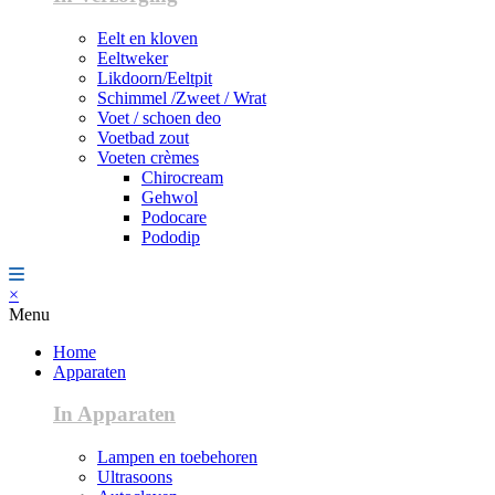
Eelt en kloven
Eeltweker
Likdoorn/Eeltpit
Schimmel /Zweet / Wrat
Voet / schoen deo
Voetbad zout
Voeten crèmes
Chirocream
Gehwol
Podocare
Pododip
×
Menu
Home
Apparaten
In Apparaten
Lampen en toebehoren
Ultrasoons