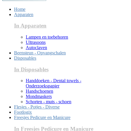
Home
Apparaten
In Apparaten
Lampen en toebehoren
Ultrasoons
Autoclaven
Beensteun - Opvangschalen
Disposables
In Disposables
Handdoeken - Dental towels -
Onderzoekspapier
Handschoenen
Mondmaskers
Schorten - muts - schoen
Flesjes - Potjes - Diverse
Footlogix
Freesjes Pedicure en Manicure
In Freesjes Pedicure en Manicure