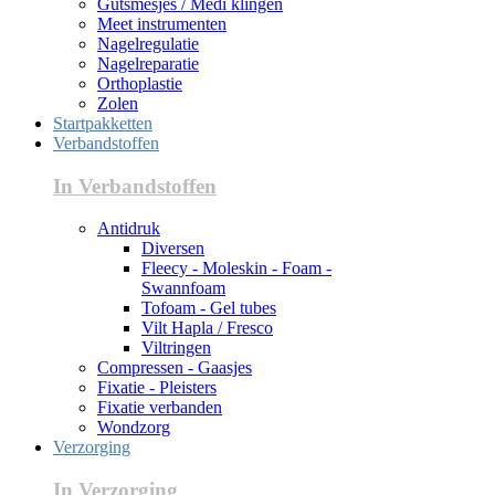
Gutsmesjes / Medi klingen
Meet instrumenten
Nagelregulatie
Nagelreparatie
Orthoplastie
Zolen
Startpakketten
Verbandstoffen
In Verbandstoffen
Antidruk
Diversen
Fleecy - Moleskin - Foam -
Swannfoam
Tofoam - Gel tubes
Vilt Hapla / Fresco
Viltringen
Compressen - Gaasjes
Fixatie - Pleisters
Fixatie verbanden
Wondzorg
Verzorging
In Verzorging