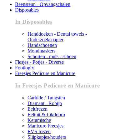
Beensteun - Opvangschalen
Disposables
In Disposables
Handdoeken - Dental towels -
Onderzoekspapier
Handschoenen
Mondmaskers
Schorten - muts - schoen
Flesjes - Potjes - Diverse
Footlogix
Freesjes Pedicure en Manicure
In Freesjes Pedicure en Manicure
Carbide / Tungsten
Diamant - Robijn
Eeltfrezen
Eeltpit & Likdoorn
Keramische
Manicure Freesjes
RVS frezen
Slijpkapjes/houders