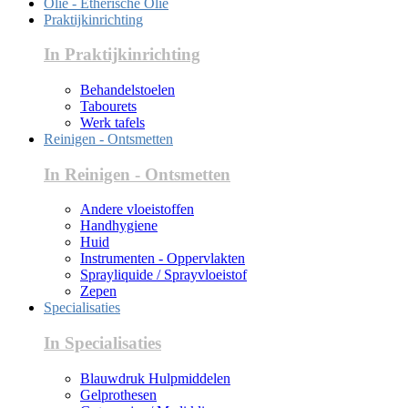
Olie - Etherische Olie
Praktijkinrichting
In Praktijkinrichting
Behandelstoelen
Tabourets
Werk tafels
Reinigen - Ontsmetten
In Reinigen - Ontsmetten
Andere vloeistoffen
Handhygiene
Huid
Instrumenten - Oppervlakten
Sprayliquide / Sprayvloeistof
Zepen
Specialisaties
In Specialisaties
Blauwdruk Hulpmiddelen
Gelprothesen