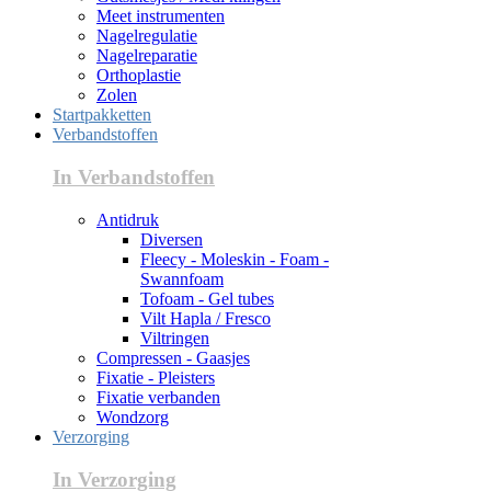
Meet instrumenten
Nagelregulatie
Nagelreparatie
Orthoplastie
Zolen
Startpakketten
Verbandstoffen
In Verbandstoffen
Antidruk
Diversen
Fleecy - Moleskin - Foam -
Swannfoam
Tofoam - Gel tubes
Vilt Hapla / Fresco
Viltringen
Compressen - Gaasjes
Fixatie - Pleisters
Fixatie verbanden
Wondzorg
Verzorging
In Verzorging