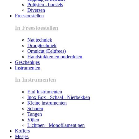
Polijsten - borstels
Diversen
Freestoestellen
In Freestoestellen
Nat techniek
Droogtechniek
Omnicut (Eeltfrees)
Handstukken en onderdelen
Geschenkjes
Instrumenten
In Instrumenten
Etui Instrumenten
Inox Box - Schaal - Nierbekken
Kleine instrumenten
Scharen
Tangen
Vijlen
Lichtpen - Monofilament pen
Koffers
Mesjes