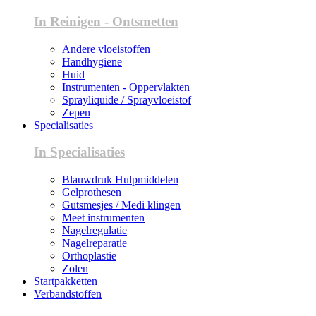
In Reinigen - Ontsmetten
Andere vloeistoffen
Handhygiene
Huid
Instrumenten - Oppervlakten
Sprayliquide / Sprayvloeistof
Zepen
Specialisaties
In Specialisaties
Blauwdruk Hulpmiddelen
Gelprothesen
Gutsmesjes / Medi klingen
Meet instrumenten
Nagelregulatie
Nagelreparatie
Orthoplastie
Zolen
Startpakketten
Verbandstoffen