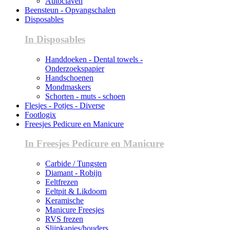
Autoclaven
Beensteun - Opvangschalen
Disposables
In Disposables
Handdoeken - Dental towels -
Onderzoekspapier
Handschoenen
Mondmaskers
Schorten - muts - schoen
Flesjes - Potjes - Diverse
Footlogix
Freesjes Pedicure en Manicure
In Freesjes Pedicure en Manicure
Carbide / Tungsten
Diamant - Robijn
Eeltfrezen
Eeltpit & Likdoorn
Keramische
Manicure Freesjes
RVS frezen
Slijpkapjes/houders