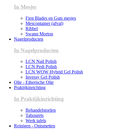
In Mesjes
First Blades en Guts mesjes
Mescontainer (afval)
Ribbel
Swann Morton
Nagelproducten
In Nagelproducten
LCN Nail Polish
LCN Pedi Polish
LCN WOW Hybrid Gel Polish
Inveray Gel Polish
Olie - Etherische Olie
Praktijkinrichting
In Praktijkinrichting
Behandelstoelen
Tabourets
Werk tafels
Reinigen - Ontsmetten