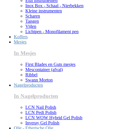
Etui Instrumenten
Inox Box - Schaal - Nierbekken
Kleine instrumenten
Scharen
Tangen
Vijlen
Lichtpen - Monofilament pen
Koffers
Mesjes
In Mesjes
First Blades en Guts mesjes
Mescontainer (afval)
Ribbel
Swann Morton
Nagelproducten
In Nagelproducten
LCN Nail Polish
LCN Pedi Polish
LCN WOW Hybrid Gel Polish
Inveray Gel Polish
Olie - Etherische Olie