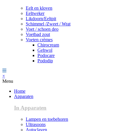
Eelt en kloven
Eeltweker
Likdoorn/Eeltpit
Schimmel /Zweet / Wrat
Voet / schoen deo
Voetbad zout
Voeten crèmes
Chirocream
Gehwol
Podocare
Pododip
×
Menu
Home
Apparaten
In Apparaten
Lampen en toebehoren
Ultrasoons
Autoclaven