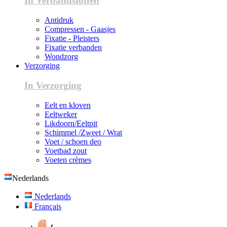
In Verbandstoffen
Antidruk
Compressen - Gaasjes
Fixatie - Pleisters
Fixatie verbanden
Wondzorg
Verzorging
In Verzorging
Eelt en kloven
Eeltweker
Likdoorn/Eeltpit
Schimmel /Zweet / Wrat
Voet / schoen deo
Voetbad zout
Voeten crèmes
Nederlands
Nederlands
Français