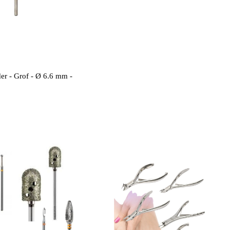
er - Grof - Ø 6.6 mm -