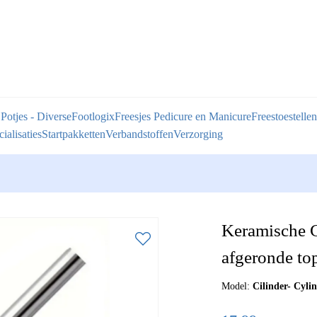
 Potjes - Diverse
Footlogix
Freesjes Pedicure en Manicure
Freestoestellen
ialisaties
Startpakketten
Verbandstoffen
Verzorging
Keramische Ci
afgeronde to
Model:
Cilinder- Cyli