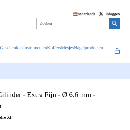
nederlands
inloggen
Zoeken
Geschenkjes
Instrumenten
Koffers
Mesjes
Nagelproducten
linder - Extra Fijn - Ø 6.6 mm -
p
ndre XF