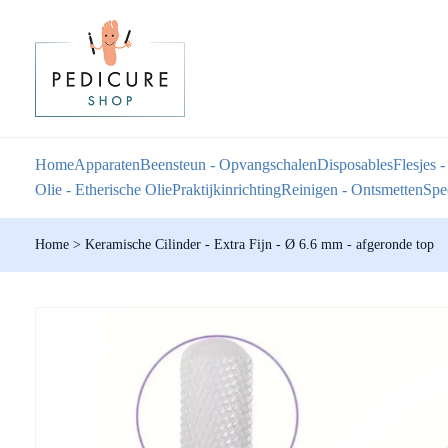
Home
Apparaten
Beensteun - Opvangschalen
Disposables
Flesjes -
Olie - Etherische Olie
Praktijkinrichting
Reinigen - Ontsmetten
Spec
Home
>
Keramische Cilinder - Extra Fijn - Ø 6.6 mm - afgeronde top