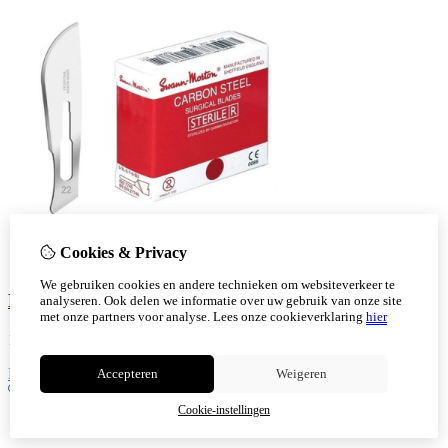
Cookies & Privacy
We gebruiken cookies en andere technieken om websiteverkeer te
Mesjes Swann Morton nr. 22 - steriel - 100 st. -
analyseren. Ook delen we informatie over uw gebruik van onze site
met onze partners voor analyse.
Lees onze cookieverklaring
hier
16,50
Bestellen
Accepteren
Weigeren
Cookie-instellingen