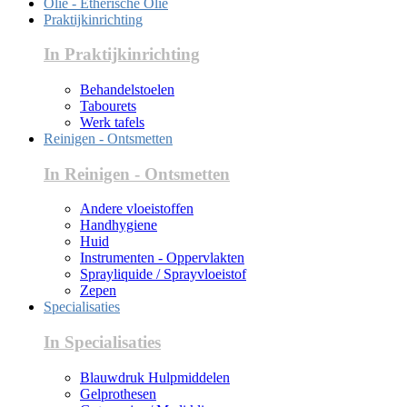
Olie - Etherische Olie
Praktijkinrichting
In Praktijkinrichting
Behandelstoelen
Tabourets
Werk tafels
Reinigen - Ontsmetten
In Reinigen - Ontsmetten
Andere vloeistoffen
Handhygiene
Huid
Instrumenten - Oppervlakten
Sprayliquide / Sprayvloeistof
Zepen
Specialisaties
In Specialisaties
Blauwdruk Hulpmiddelen
Gelprothesen