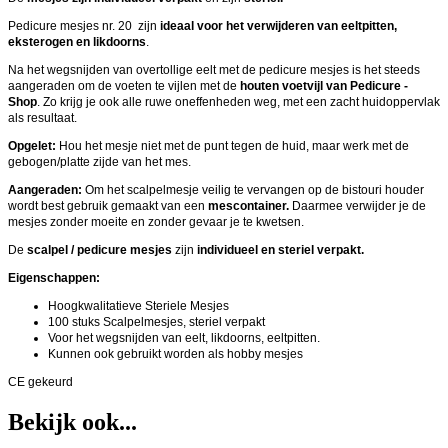
Pedicure mesjes nr. 20 zijn
ideaal voor het verwijderen van eeltpitten,
eksterogen en likdoorns
.
Na het wegsnijden van overtollige eelt met de pedicure mesjes is het steeds
aangeraden om de voeten te vijlen met de
houten voetvijl van Pedicure -
Shop
. Zo krijg je ook alle ruwe oneffenheden weg, met een zacht huidoppervlak
als resultaat.
Opgelet:
Hou het mesje niet met de punt tegen de huid, maar werk met de
gebogen/platte zijde van het mes.
Aangeraden:
Om het scalpelmesje veilig te vervangen op de bistouri houder
wordt best gebruik gemaakt van een
mescontainer.
Daarmee verwijder je de
mesjes zonder moeite en zonder gevaar je te kwetsen.
De
scalpel / pedicure mesjes
zijn
individueel en steriel verpakt.
Eigenschappen:
Hoogkwalitatieve Steriele Mesjes
100 stuks Scalpelmesjes, steriel verpakt
Voor het wegsnijden van eelt, likdoorns, eeltpitten.
Kunnen ook gebruikt worden als hobby mesjes
CE gekeurd
Bekijk ook...