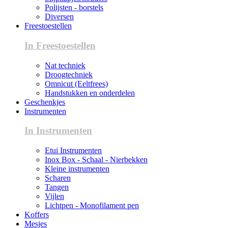
Polijsten - borstels
Diversen
Freestoestellen
In Freestoestellen
Nat techniek
Droogtechniek
Omnicut (Eeltfrees)
Handstukken en onderdelen
Geschenkjes
Instrumenten
In Instrumenten
Etui Instrumenten
Inox Box - Schaal - Nierbekken
Kleine instrumenten
Scharen
Tangen
Vijlen
Lichtpen - Monofilament pen
Koffers
Mesjes