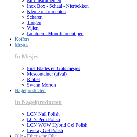
Etui Instrumenten
Inox Box - Schaal - Nierbekken
Kleine instrumenten
Scharen
Tangen
Vijlen
Lichtpen - Monofilament pen
Koffers
Mesjes
In Mesjes
First Blades en Guts mesjes
Mescontainer (afval)
Ribbel
Swann Morton
Nagelproducten
In Nagelproducten
LCN Nail Polish
LCN Pedi Polish
LCN WOW Hybrid Gel Polish
Inveray Gel Polish
Olie - Etherische Olie