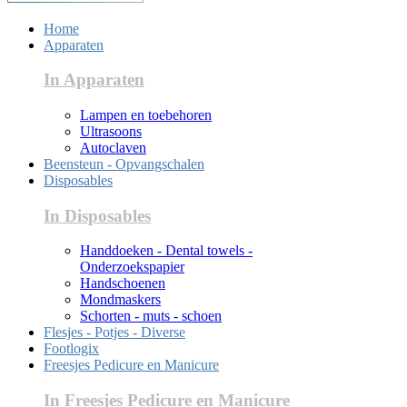
Home
Apparaten
In Apparaten
Lampen en toebehoren
Ultrasoons
Autoclaven
Beensteun - Opvangschalen
Disposables
In Disposables
Handdoeken - Dental towels -
Onderzoekspapier
Handschoenen
Mondmaskers
Schorten - muts - schoen
Flesjes - Potjes - Diverse
Footlogix
Freesjes Pedicure en Manicure
In Freesjes Pedicure en Manicure