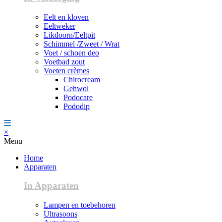
Eelt en kloven
Eeltweker
Likdoorn/Eeltpit
Schimmel /Zweet / Wrat
Voet / schoen deo
Voetbad zout
Voeten crèmes
Chirocream
Gehwol
Podocare
Pododip
×
Menu
Home
Apparaten
In Apparaten
Lampen en toebehoren
Ultrasoons