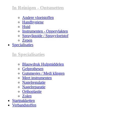
In Reinigen - Ontsmetten
Andere vloeistoffen
Handhygiene
Huid
Instrumenten - Oppervlakten
Sprayliquide / Sprayvloeistof
Zepen
Specialisaties
In Specialisaties
Blauwdruk Hulpmiddelen
Gelprothesen
Gutsmesjes / Medi klingen
Meet instrumenten
Nagelregulatie
Nagelreparatie
Orthoplastie
Zolen
Startpakketten
Verbandstoffen