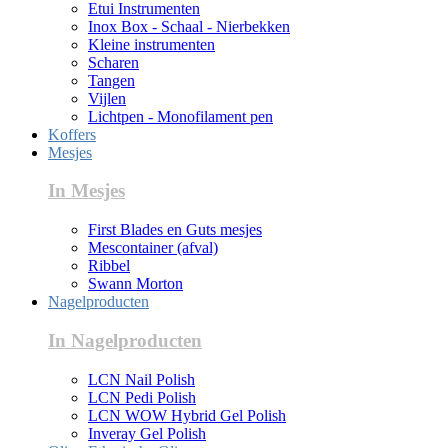
Etui Instrumenten
Inox Box - Schaal - Nierbekken
Kleine instrumenten
Scharen
Tangen
Vijlen
Lichtpen - Monofilament pen
Koffers
Mesjes
In Mesjes
First Blades en Guts mesjes
Mescontainer (afval)
Ribbel
Swann Morton
Nagelproducten
In Nagelproducten
LCN Nail Polish
LCN Pedi Polish
LCN WOW Hybrid Gel Polish
Inveray Gel Polish