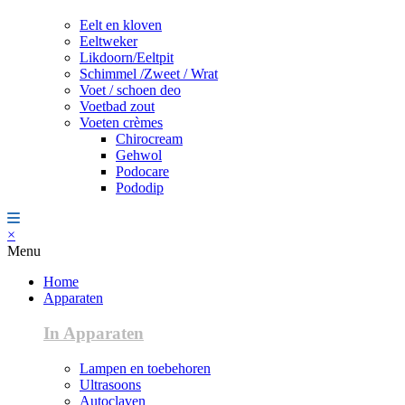
Eelt en kloven
Eeltweker
Likdoorn/Eeltpit
Schimmel /Zweet / Wrat
Voet / schoen deo
Voetbad zout
Voeten crèmes
Chirocream
Gehwol
Podocare
Pododip
×
Menu
Home
Apparaten
In Apparaten
Lampen en toebehoren
Ultrasoons
Autoclaven