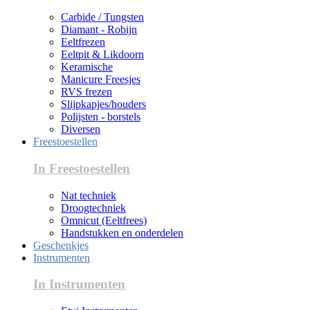
Carbide / Tungsten
Diamant - Robijn
Eeltfrezen
Eeltpit & Likdoorn
Keramische
Manicure Freesjes
RVS frezen
Slijpkapjes/houders
Polijsten - borstels
Diversen
Freestoestellen
In Freestoestellen
Nat techniek
Droogtechniek
Omnicut (Eeltfrees)
Handstukken en onderdelen
Geschenkjes
Instrumenten
In Instrumenten