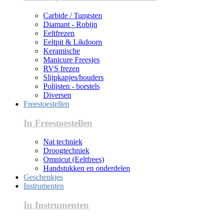
Carbide / Tungsten
Diamant - Robijn
Eeltfrezen
Eeltpit & Likdoorn
Keramische
Manicure Freesjes
RVS frezen
Slijpkapjes/houders
Polijsten - borstels
Diversen
Freestoestellen
In Freestoestellen
Nat techniek
Droogtechniek
Omnicut (Eeltfrees)
Handstukken en onderdelen
Geschenkjes
Instrumenten
In Instrumenten