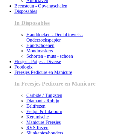
Autoclaven
Beensteun - Opvangschalen
Disposables
In Disposables
Handdoeken - Dental towels -
Onderzoekspapier
Handschoenen
Mondmaskers
Schorten - muts - schoen
Flesjes - Potjes - Diverse
Footlogix
Freesjes Pedicure en Manicure
In Freesjes Pedicure en Manicure
Carbide / Tungsten
Diamant - Robijn
Eeltfrezen
Eeltpit & Likdoorn
Keramische
Manicure Freesjes
RVS frezen
Slijpkapjes/houders