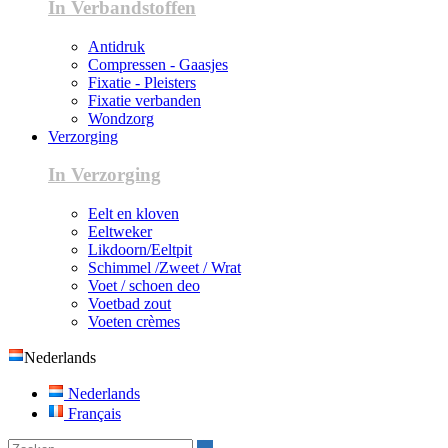
In Verbandstoffen
Antidruk
Compressen - Gaasjes
Fixatie - Pleisters
Fixatie verbanden
Wondzorg
Verzorging
In Verzorging
Eelt en kloven
Eeltweker
Likdoorn/Eeltpit
Schimmel /Zweet / Wrat
Voet / schoen deo
Voetbad zout
Voeten crèmes
Nederlands
Nederlands
Français
Zoeken