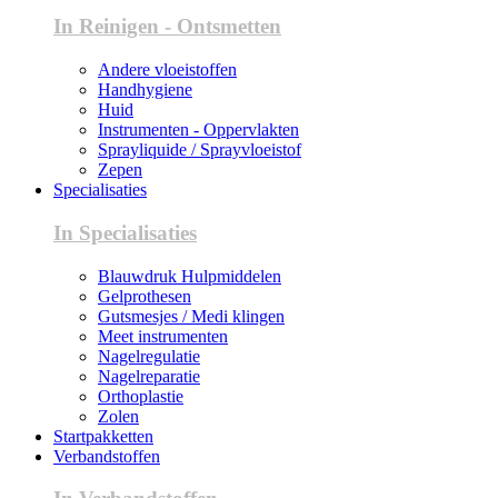
In Reinigen - Ontsmetten
Andere vloeistoffen
Handhygiene
Huid
Instrumenten - Oppervlakten
Sprayliquide / Sprayvloeistof
Zepen
Specialisaties
In Specialisaties
Blauwdruk Hulpmiddelen
Gelprothesen
Gutsmesjes / Medi klingen
Meet instrumenten
Nagelregulatie
Nagelreparatie
Orthoplastie
Zolen
Startpakketten
Verbandstoffen