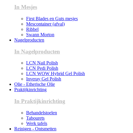
In Mesjes
First Blades en Guts mesjes
Mescontainer (afval)
Ribbel
Swann Morton
Nagelproducten
In Nagelproducten
LCN Nail Polish
LCN Pedi Polish
LCN WOW Hybrid Gel Polish
Inveray Gel Polish
Olie - Etherische Olie
Praktijkinrichting
In Praktijkinrichting
Behandelstoelen
Tabourets
Werk tafels
Reinigen - Ontsmetten