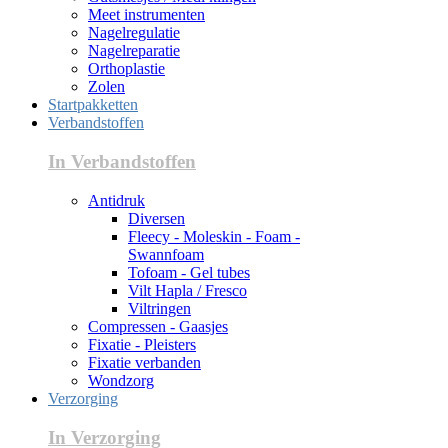
Meet instrumenten
Nagelregulatie
Nagelreparatie
Orthoplastie
Zolen
Startpakketten
Verbandstoffen
In Verbandstoffen
Antidruk
Diversen
Fleecy - Moleskin - Foam -
Swannfoam
Tofoam - Gel tubes
Vilt Hapla / Fresco
Viltringen
Compressen - Gaasjes
Fixatie - Pleisters
Fixatie verbanden
Wondzorg
Verzorging
In Verzorging