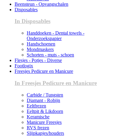
Beensteun - Opvangschalen
Disposables
In Disposables
Handdoeken - Dental towels -
Onderzoekspapier
Handschoenen
Mondmaskers
Schorten - muts - schoen
Flesjes - Potjes - Diverse
Footlogix
Freesjes Pedicure en Manicure
In Freesjes Pedicure en Manicure
Carbide / Tungsten
Diamant - Robijn
Eeltfrezen
Eeltpit & Likdoorn
Keramische
Manicure Freesjes
RVS frezen
Slijpkapjes/houders