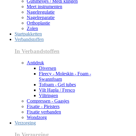
Gutsmesjes / Medi klingen
Meet instrumenten
Nagelregulatie
Nagelreparatie
Orthoplastie
Zolen
Startpakketten
Verbandstoffen
In Verbandstoffen
Antidruk
Diversen
Fleecy - Moleskin - Foam -
Swannfoam
Tofoam - Gel tubes
Vilt Hapla / Fresco
Viltringen
Compressen - Gaasjes
Fixatie - Pleisters
Fixatie verbanden
Wondzorg
Verzorging
In Verzorging