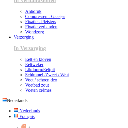
In Verbandstoffen
Antidruk
Compressen - Gaasjes
Fixatie - Pleisters
Fixatie verbanden
Wondzorg
Verzorging
In Verzorging
Eelt en kloven
Eeltweker
Likdoorn/Eeltpit
Schimmel /Zweet / Wrat
Voet / schoen deo
Voetbad zout
Voeten crèmes
Nederlands
Nederlands
Français