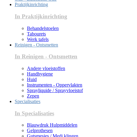
Praktijkinrichting
In Praktijkinrichting
Behandelstoelen
Tabourets
Werk tafels
Reinigen - Ontsmetten
In Reinigen - Ontsmetten
Andere vloeistoffen
Handhygiene
Huid
Instrumenten - Oppervlakten
Sprayliquide / Sprayvloeistof
Zepen
Specialisaties
In Specialisaties
Blauwdruk Hulpmiddelen
Gelprothesen
Gutsmesjes / Medi klingen