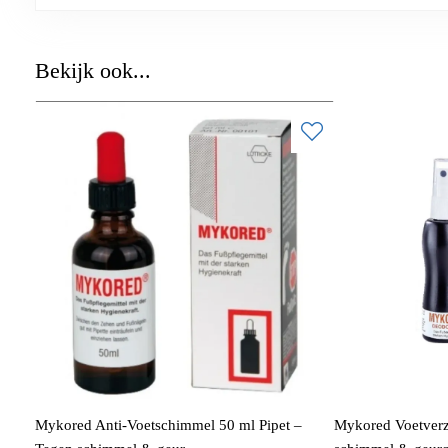
Bekijk ook...
Mykored Anti-Voetschimmel 50 ml Pipet –
Mykored Voetverz