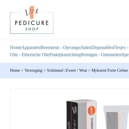
Home
Apparaten
Beensteun - Opvangschalen
Disposables
Flesjes -
Olie - Etherische Olie
Praktijkinrichting
Reinigen - Ontsmetten
Spec
Home
>
Verzorging
>
Schimmel /Zweet / Wrat
>
Mykored Forte Crème 2