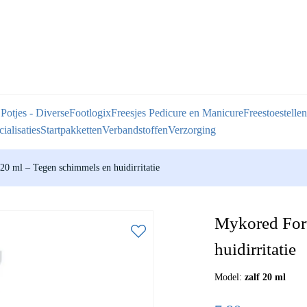
 Potjes - Diverse
Footlogix
Freesjes Pedicure en Manicure
Freestoestellen
ialisaties
Startpakketten
Verbandstoffen
Verzorging
0 ml – Tegen schimmels en huidirritatie
Mykored For
huidirritatie
Model:
zalf 20 ml