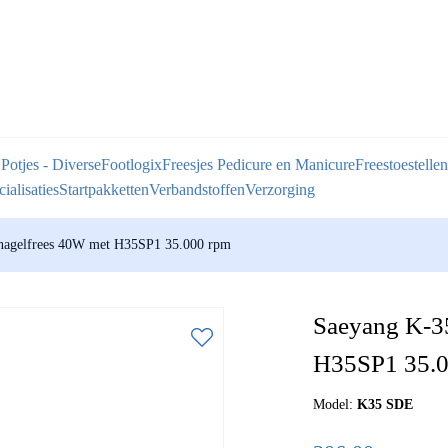
 Potjes - Diverse
Footlogix
Freesjes Pedicure en Manicure
Freestoestellen
ialisaties
Startpakketten
Verbandstoffen
Verzorging
 nagelfrees 40W met H35SP1 35.000 rpm
Saeyang K-35
H35SP1 35.0
Model:
K35 SDE