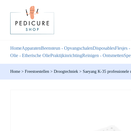
Home
Apparaten
Beensteun - Opvangschalen
Disposables
Flesjes -
Olie - Etherische Olie
Praktijkinrichting
Reinigen - Ontsmetten
Spec
Home
>
Freestoestellen
>
Droogtechniek
>
Saeyang K-35 professionele