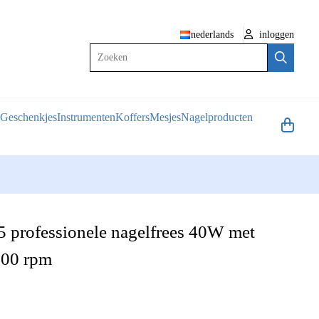
nederlands
inloggen
Zoeken
Geschenkjes
Instrumenten
Koffers
Mesjes
Nagelproducten
 professionele nagelfrees 40W met
00 rpm