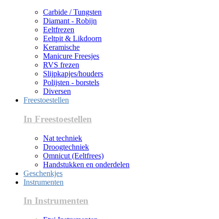
Carbide / Tungsten
Diamant - Robijn
Eeltfrezen
Eeltpit & Likdoorn
Keramische
Manicure Freesjes
RVS frezen
Slijpkapjes/houders
Polijsten - borstels
Diversen
Freestoestellen
In Freestoestellen
Nat techniek
Droogtechniek
Omnicut (Eeltfrees)
Handstukken en onderdelen
Geschenkjes
Instrumenten
In Instrumenten