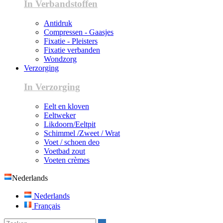
In Verbandstoffen
Antidruk
Compressen - Gaasjes
Fixatie - Pleisters
Fixatie verbanden
Wondzorg
Verzorging
In Verzorging
Eelt en kloven
Eeltweker
Likdoorn/Eeltpit
Schimmel /Zweet / Wrat
Voet / schoen deo
Voetbad zout
Voeten crèmes
Nederlands
Nederlands
Français
Zoeken