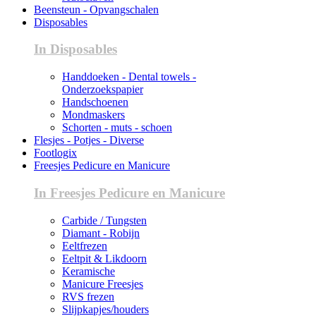
Beensteun - Opvangschalen
Disposables
In Disposables
Handdoeken - Dental towels -
Onderzoekspapier
Handschoenen
Mondmaskers
Schorten - muts - schoen
Flesjes - Potjes - Diverse
Footlogix
Freesjes Pedicure en Manicure
In Freesjes Pedicure en Manicure
Carbide / Tungsten
Diamant - Robijn
Eeltfrezen
Eeltpit & Likdoorn
Keramische
Manicure Freesjes
RVS frezen
Slijpkapjes/houders