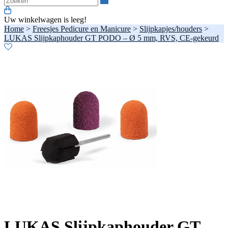
Uw winkelwagen is leeg!
Home
>
Freesjes Pedicure en Manicure
>
Slijpkapjes/houders
>
LUKAS Slijpkaphouder GT PODO – Ø 5 mm, RVS, CE-gekeurd
LUKAS Slijpkaphouder GT