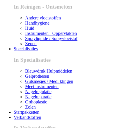
In Reinigen - Ontsmetten
Andere vloeistoffen
Handhygiene
Huid
Instrumenten - Oppervlakten
Sprayliquide / Sprayvloeistof
Zepen
Specialisaties
In Specialisaties
Blauwdruk Hulpmiddelen
Gelprothesen
Gutsmesjes / Medi klingen
Meet instrumenten
Nagelregulatie
Nagelreparatie
Orthoplastie
Zolen
Startpakketten
Verbandstoffen