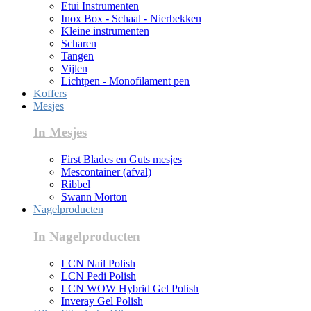
Etui Instrumenten
Inox Box - Schaal - Nierbekken
Kleine instrumenten
Scharen
Tangen
Vijlen
Lichtpen - Monofilament pen
Koffers
Mesjes
In Mesjes
First Blades en Guts mesjes
Mescontainer (afval)
Ribbel
Swann Morton
Nagelproducten
In Nagelproducten
LCN Nail Polish
LCN Pedi Polish
LCN WOW Hybrid Gel Polish
Inveray Gel Polish