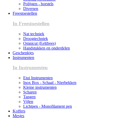
Polijsten - borstels
Diversen
Freestoestellen
In Freestoestellen
Nat techniek
Droogtechniek
Omnicut (Eeltfrees)
Handstukken en onderdelen
Geschenkjes
Instrumenten
In Instrumenten
Etui Instrumenten
Inox Box - Schaal - Nierbekken
Kleine instrumenten
Scharen
Tangen
Vijlen
Lichtpen - Monofilament pen
Koffers
Mesjes