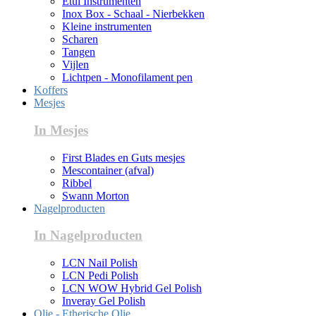
Etui Instrumenten
Inox Box - Schaal - Nierbekken
Kleine instrumenten
Scharen
Tangen
Vijlen
Lichtpen - Monofilament pen
Koffers
Mesjes
In Mesjes
First Blades en Guts mesjes
Mescontainer (afval)
Ribbel
Swann Morton
Nagelproducten
In Nagelproducten
LCN Nail Polish
LCN Pedi Polish
LCN WOW Hybrid Gel Polish
Inveray Gel Polish
Olie - Etherische Olie