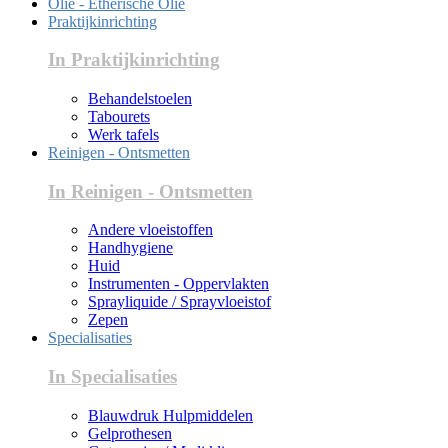
Olie - Etherische Olie
Praktijkinrichting
In Praktijkinrichting
Behandelstoelen
Tabourets
Werk tafels
Reinigen - Ontsmetten
In Reinigen - Ontsmetten
Andere vloeistoffen
Handhygiene
Huid
Instrumenten - Oppervlakten
Sprayliquide / Sprayvloeistof
Zepen
Specialisaties
In Specialisaties
Blauwdruk Hulpmiddelen
Gelprothesen