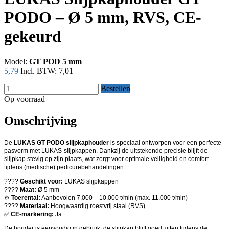
PODO – Ø 5 mm, RVS, CE-
gekeurd
Model:
GT POD 5 mm
5,79
Incl. BTW:
7,01
Bestellen
Op voorraad
Omschrijving
De
LUKAS GT PODO slijpkaphouder
is speciaal ontworpen voor een perfecte
pasvorm met LUKAS-slijpkappen. Dankzij de uitstekende precisie blijft de
slijpkap stevig op zijn plaats, wat zorgt voor optimale veiligheid en comfort
tijdens (medische) pedicurebehandelingen.
????
Geschikt voor:
LUKAS slijpkappen
????
Maat:
Ø 5 mm
⚙️
Toerental:
Aanbevolen 7.000 – 10.000 t/min (max. 11.000 t/min)
????
Materiaal:
Hoogwaardig roestvrij staal (RVS)
✅
CE-markering:
Ja
De houder is eenvoudig in gebruik: de slijpkap blijft goed zitten tijdens de