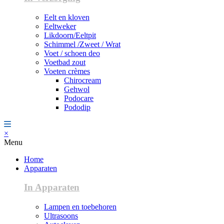
Eelt en kloven
Eeltweker
Likdoorn/Eeltpit
Schimmel /Zweet / Wrat
Voet / schoen deo
Voetbad zout
Voeten crèmes
Chirocream
Gehwol
Podocare
Pododip
×
Menu
Home
Apparaten
In Apparaten
Lampen en toebehoren
Ultrasoons