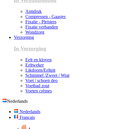
In Verbandstoffen
Antidruk
Compressen - Gaasjes
Fixatie - Pleisters
Fixatie verbanden
Wondzorg
Verzorging
In Verzorging
Eelt en kloven
Eeltweker
Likdoorn/Eeltpit
Schimmel /Zweet / Wrat
Voet / schoen deo
Voetbad zout
Voeten crèmes
Nederlands
Nederlands
Français