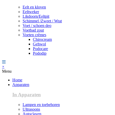
Eelt en kloven
Eeltweker
Likdoorn/Eeltpit
Schimmel /Zweet / Wrat
Voet / schoen deo
Voetbad zout
Voeten crèmes
Chirocream
Gehwol
Podocare
Pododip
×
Menu
Home
Apparaten
In Apparaten
Lampen en toebehoren
Ultrasoons
Autoclaven