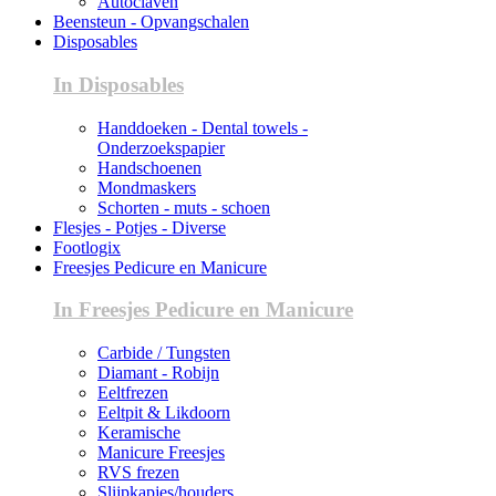
Autoclaven
Beensteun - Opvangschalen
Disposables
In Disposables
Handdoeken - Dental towels -
Onderzoekspapier
Handschoenen
Mondmaskers
Schorten - muts - schoen
Flesjes - Potjes - Diverse
Footlogix
Freesjes Pedicure en Manicure
In Freesjes Pedicure en Manicure
Carbide / Tungsten
Diamant - Robijn
Eeltfrezen
Eeltpit & Likdoorn
Keramische
Manicure Freesjes
RVS frezen
Slijpkapjes/houders