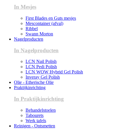
In Mesjes
First Blades en Guts mesjes
Mescontainer (afval)
Ribbel
Swann Morton
Nagelproducten
In Nagelproducten
LCN Nail Polish
LCN Pedi Polish
LCN WOW Hybrid Gel Polish
Inveray Gel Polish
Olie - Etherische Olie
Praktijkinrichting
In Praktijkinrichting
Behandelstoelen
Tabourets
Werk tafels
Reinigen - Ontsmetten