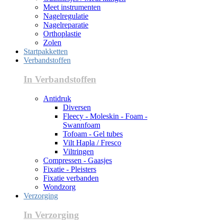
Meet instrumenten
Nagelregulatie
Nagelreparatie
Orthoplastie
Zolen
Startpakketten
Verbandstoffen
In Verbandstoffen
Antidruk
Diversen
Fleecy - Moleskin - Foam -
Swannfoam
Tofoam - Gel tubes
Vilt Hapla / Fresco
Viltringen
Compressen - Gaasjes
Fixatie - Pleisters
Fixatie verbanden
Wondzorg
Verzorging
In Verzorging