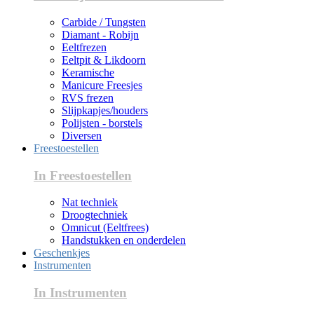
Carbide / Tungsten
Diamant - Robijn
Eeltfrezen
Eeltpit & Likdoorn
Keramische
Manicure Freesjes
RVS frezen
Slijpkapjes/houders
Polijsten - borstels
Diversen
Freestoestellen
In Freestoestellen
Nat techniek
Droogtechniek
Omnicut (Eeltfrees)
Handstukken en onderdelen
Geschenkjes
Instrumenten
In Instrumenten