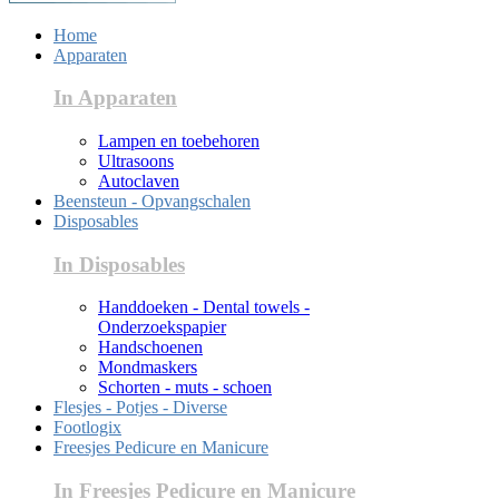
Home
Apparaten
In Apparaten
Lampen en toebehoren
Ultrasoons
Autoclaven
Beensteun - Opvangschalen
Disposables
In Disposables
Handdoeken - Dental towels -
Onderzoekspapier
Handschoenen
Mondmaskers
Schorten - muts - schoen
Flesjes - Potjes - Diverse
Footlogix
Freesjes Pedicure en Manicure
In Freesjes Pedicure en Manicure