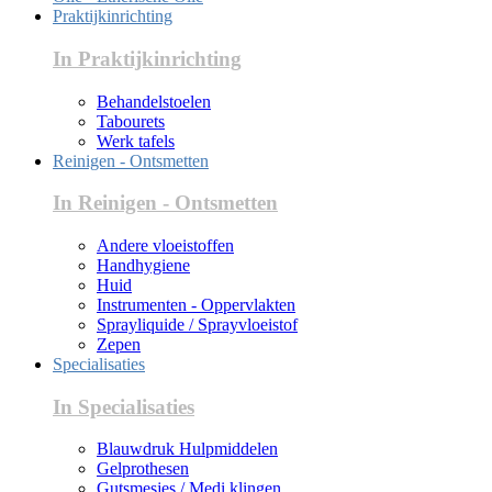
Praktijkinrichting
In Praktijkinrichting
Behandelstoelen
Tabourets
Werk tafels
Reinigen - Ontsmetten
In Reinigen - Ontsmetten
Andere vloeistoffen
Handhygiene
Huid
Instrumenten - Oppervlakten
Sprayliquide / Sprayvloeistof
Zepen
Specialisaties
In Specialisaties
Blauwdruk Hulpmiddelen
Gelprothesen
Gutsmesjes / Medi klingen