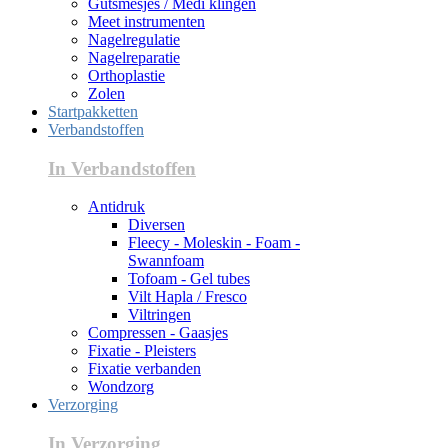
Gutsmesjes / Medi klingen
Meet instrumenten
Nagelregulatie
Nagelreparatie
Orthoplastie
Zolen
Startpakketten
Verbandstoffen
In Verbandstoffen
Antidruk
Diversen
Fleecy - Moleskin - Foam -
Swannfoam
Tofoam - Gel tubes
Vilt Hapla / Fresco
Viltringen
Compressen - Gaasjes
Fixatie - Pleisters
Fixatie verbanden
Wondzorg
Verzorging
In Verzorging