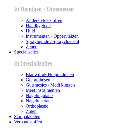
In Reinigen - Ontsmetten
Andere vloeistoffen
Handhygiene
Huid
Instrumenten - Oppervlakten
Sprayliquide / Sprayvloeistof
Zepen
Specialisaties
In Specialisaties
Blauwdruk Hulpmiddelen
Gelprothesen
Gutsmesjes / Medi klingen
Meet instrumenten
Nagelregulatie
Nagelreparatie
Orthoplastie
Zolen
Startpakketten
Verbandstoffen