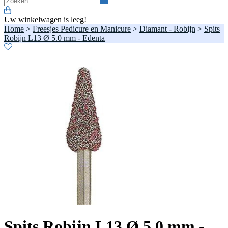
Uw winkelwagen is leeg!
Home
>
Freesjes Pedicure en Manicure
>
Diamant - Robijn
>
Spits
Robijn L13 Ø 5.0 mm - Edenta
Spits Robijn L13 Ø 5.0 mm -