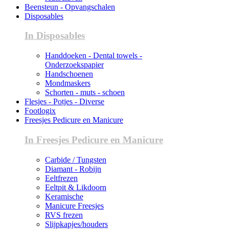
Beensteun - Opvangschalen
Disposables
In Disposables
Handdoeken - Dental towels -
Onderzoekspapier
Handschoenen
Mondmaskers
Schorten - muts - schoen
Flesjes - Potjes - Diverse
Footlogix
Freesjes Pedicure en Manicure
In Freesjes Pedicure en Manicure
Carbide / Tungsten
Diamant - Robijn
Eeltfrezen
Eeltpit & Likdoorn
Keramische
Manicure Freesjes
RVS frezen
Slijpkapjes/houders