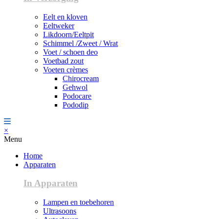
Eelt en kloven
Eeltweker
Likdoorn/Eeltpit
Schimmel /Zweet / Wrat
Voet / schoen deo
Voetbad zout
Voeten crèmes
Chirocream
Gehwol
Podocare
Pododip
×
Menu
Home
Apparaten
In Apparaten
Lampen en toebehoren
Ultrasoons