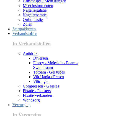
Gutsmesjes / Medi klingen
Meet instrumenten
Nagelregulatie
Nagelreparatie
Orthoplastie
Zolen
Startpakketten
Verbandstoffen
In Verbandstoffen
Antidruk
Diversen
Fleecy - Moleskin - Foam -
Swannfoam
Tofoam - Gel tubes
Vilt Hapla / Fresco
Viltringen
Compressen - Gaasjes
Fixatie - Pleisters
Fixatie verbanden
Wondzorg
Verzorging
In Verzorging