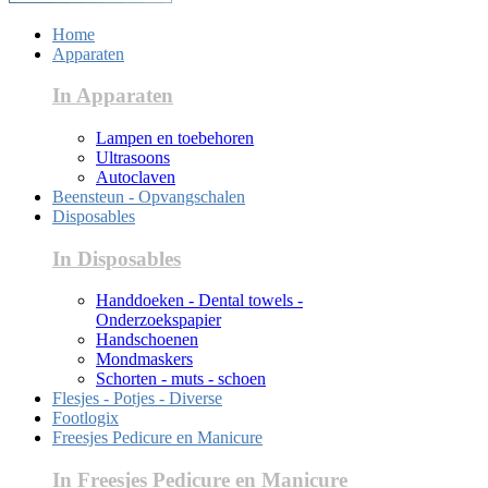
Home
Apparaten
In Apparaten
Lampen en toebehoren
Ultrasoons
Autoclaven
Beensteun - Opvangschalen
Disposables
In Disposables
Handdoeken - Dental towels -
Onderzoekspapier
Handschoenen
Mondmaskers
Schorten - muts - schoen
Flesjes - Potjes - Diverse
Footlogix
Freesjes Pedicure en Manicure
In Freesjes Pedicure en Manicure