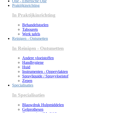
Olie - Etherische Olie
Praktijkinrichting
In Praktijkinrichting
Behandelstoelen
Tabourets
Werk tafels
Reinigen - Ontsmetten
In Reinigen - Ontsmetten
Andere vloeistoffen
Handhygiene
Huid
Instrumenten - Oppervlakten
Sprayliquide / Sprayvloeistof
Zepen
Specialisaties
In Specialisaties
Blauwdruk Hulpmiddelen
Gelprothesen