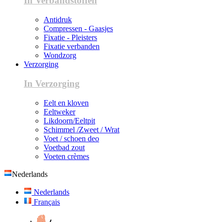
In Verbandstoffen
Antidruk
Compressen - Gaasjes
Fixatie - Pleisters
Fixatie verbanden
Wondzorg
Verzorging
In Verzorging
Eelt en kloven
Eeltweker
Likdoorn/Eeltpit
Schimmel /Zweet / Wrat
Voet / schoen deo
Voetbad zout
Voeten crèmes
Nederlands
Nederlands
Français