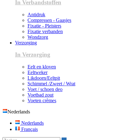
In Verbandstoffen
Antidruk
Compressen - Gaasjes
Fixatie - Pleisters
Fixatie verbanden
Wondzorg
Verzorging
In Verzorging
Eelt en kloven
Eeltweker
Likdoorn/Eeltpit
Schimmel /Zweet / Wrat
Voet / schoen deo
Voetbad zout
Voeten crèmes
Nederlands
Nederlands
Français
Zoeken