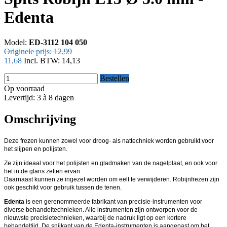
Edenta
Model:
ED-3112 104 050
Originele prijs:
12,99
11,68
Incl. BTW:
14,13
Bestellen
Op voorraad
Levertijd: 3 à 8 dagen
Omschrijving
Deze frezen kunnen zowel voor droog- als nattechniek worden gebruikt voor
het slijpen en polijsten.
Ze zijn ideaal voor het polijsten en gladmaken van de nagelplaat, en ook voor
het in de glans zetten ervan.
Daarnaast kunnen ze ingezet worden om eelt te verwijderen. Robijnfrezen zijn
ook geschikt voor gebruik tussen de tenen.
Edenta
is een gerenommeerde fabrikant van precisie-instrumenten voor
diverse behandeltechnieken. Alle instrumenten zijn ontworpen voor de
nieuwste precisietechnieken, waarbij de nadruk ligt op een kortere
behandeltijd. De snijkant van de Edenta-instrumenten is aangepast om het