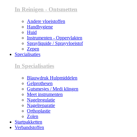
In Reinigen - Ontsmetten
Andere vloeistoffen
Handhygiene
Huid
Instrumenten - Oppervlakten
Sprayliquide / Sprayvloeistof
Zepen
Specialisaties
In Specialisaties
Blauwdruk Hulpmiddelen
Gelprothesen
Gutsmesjes / Medi klingen
Meet instrumenten
Nagelregulatie
Nagelreparatie
Orthoplastie
Zolen
Startpakketten
Verbandstoffen