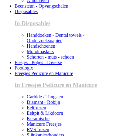
Autoclaven
Beensteun - Opvangschalen
Disposables
In Disposables
Handdoeken - Dental towels -
Onderzoekspapier
Handschoenen
Mondmaskers
Schorten - muts - schoen
Flesjes - Potjes - Diverse
Footlogix
Freesjes Pedicure en Manicure
In Freesjes Pedicure en Manicure
Carbide / Tungsten
Diamant - Robijn
Eeltfrezen
Eeltpit & Likdoorn
Keramische
Manicure Freesjes
RVS frezen
Slijpkapjes/houders