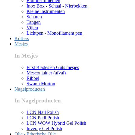
Etui Instrumenten
Inox Box - Schaal - Nierbekken
Kleine instrumenten
Scharen
Tangen
Vijlen
Lichtpen - Monofilament pen
Koffers
Mesjes
In Mesjes
First Blades en Guts mesjes
Mescontainer (afval)
Ribbel
Swann Morton
Nagelproducten
In Nagelproducten
LCN Nail Polish
LCN Pedi Polish
LCN WOW Hybrid Gel Polish
Inveray Gel Polish
Olie - Etherische Olie