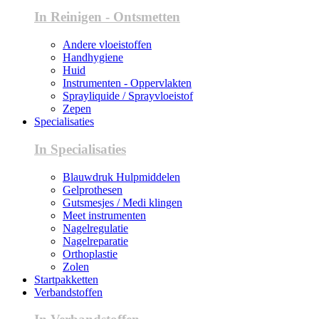
In Reinigen - Ontsmetten
Andere vloeistoffen
Handhygiene
Huid
Instrumenten - Oppervlakten
Sprayliquide / Sprayvloeistof
Zepen
Specialisaties
In Specialisaties
Blauwdruk Hulpmiddelen
Gelprothesen
Gutsmesjes / Medi klingen
Meet instrumenten
Nagelregulatie
Nagelreparatie
Orthoplastie
Zolen
Startpakketten
Verbandstoffen