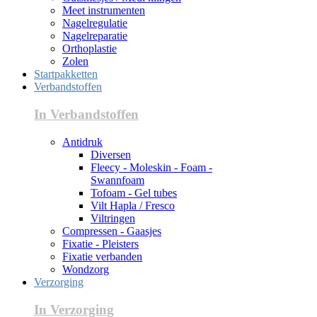
Meet instrumenten
Nagelregulatie
Nagelreparatie
Orthoplastie
Zolen
Startpakketten
Verbandstoffen
In Verbandstoffen
Antidruk
Diversen
Fleecy - Moleskin - Foam -
Swannfoam
Tofoam - Gel tubes
Vilt Hapla / Fresco
Viltringen
Compressen - Gaasjes
Fixatie - Pleisters
Fixatie verbanden
Wondzorg
Verzorging
In Verzorging