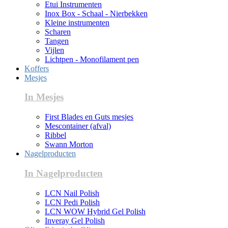
Etui Instrumenten
Inox Box - Schaal - Nierbekken
Kleine instrumenten
Scharen
Tangen
Vijlen
Lichtpen - Monofilament pen
Koffers
Mesjes
In Mesjes
First Blades en Guts mesjes
Mescontainer (afval)
Ribbel
Swann Morton
Nagelproducten
In Nagelproducten
LCN Nail Polish
LCN Pedi Polish
LCN WOW Hybrid Gel Polish
Inveray Gel Polish