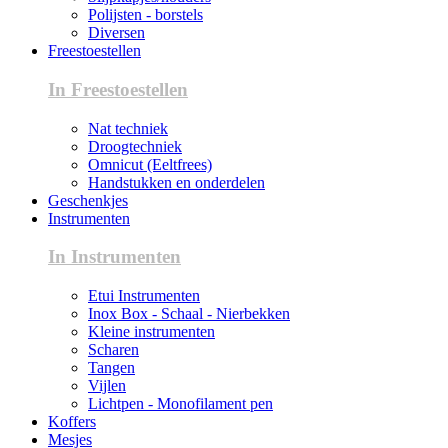
Polijsten - borstels
Diversen
Freestoestellen
In Freestoestellen
Nat techniek
Droogtechniek
Omnicut (Eeltfrees)
Handstukken en onderdelen
Geschenkjes
Instrumenten
In Instrumenten
Etui Instrumenten
Inox Box - Schaal - Nierbekken
Kleine instrumenten
Scharen
Tangen
Vijlen
Lichtpen - Monofilament pen
Koffers
Mesjes