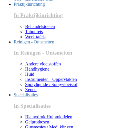
Praktijkinrichting
In Praktijkinrichting
Behandelstoelen
Tabourets
Werk tafels
Reinigen - Ontsmetten
In Reinigen - Ontsmetten
Andere vloeistoffen
Handhygiene
Huid
Instrumenten - Oppervlakten
Sprayliquide / Sprayvloeistof
Zepen
Specialisaties
In Specialisaties
Blauwdruk Hulpmiddelen
Gelprothesen
Gutsmesjes / Medi klingen