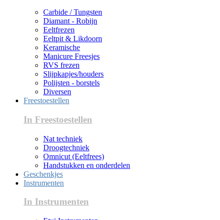
Carbide / Tungsten
Diamant - Robijn
Eeltfrezen
Eeltpit & Likdoorn
Keramische
Manicure Freesjes
RVS frezen
Slijpkapjes/houders
Polijsten - borstels
Diversen
Freestoestellen
In Freestoestellen
Nat techniek
Droogtechniek
Omnicut (Eeltfrees)
Handstukken en onderdelen
Geschenkjes
Instrumenten
In Instrumenten