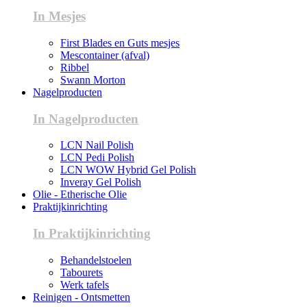
In Mesjes
First Blades en Guts mesjes
Mescontainer (afval)
Ribbel
Swann Morton
Nagelproducten
In Nagelproducten
LCN Nail Polish
LCN Pedi Polish
LCN WOW Hybrid Gel Polish
Inveray Gel Polish
Olie - Etherische Olie
Praktijkinrichting
In Praktijkinrichting
Behandelstoelen
Tabourets
Werk tafels
Reinigen - Ontsmetten