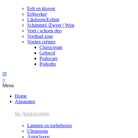
Eelt en kloven
Eeltweker
Likdoorn/Eeltpit
Schimmel /Zweet / Wrat
Voet / schoen deo
Voetbad zout
Voeten crèmes
Chirocream
Gehwol
Podocare
Pododip
×
Menu
Home
Apparaten
In Apparaten
Lampen en toebehoren
Ultrasoons
Autoclaven