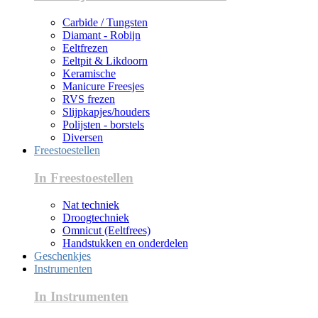
Carbide / Tungsten
Diamant - Robijn
Eeltfrezen
Eeltpit & Likdoorn
Keramische
Manicure Freesjes
RVS frezen
Slijpkapjes/houders
Polijsten - borstels
Diversen
Freestoestellen
In Freestoestellen
Nat techniek
Droogtechniek
Omnicut (Eeltfrees)
Handstukken en onderdelen
Geschenkjes
Instrumenten
In Instrumenten