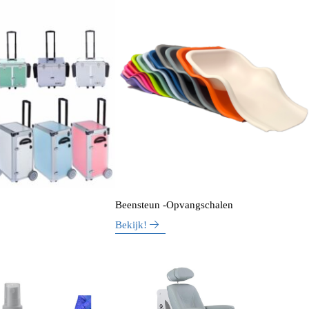
Beensteun -Opvangschalen
Bekijk!