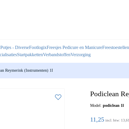
 Potjes - Diverse
Footlogix
Freesjes Pedicure en Manicure
Freestoestellen
ialisaties
Startpakketten
Verbandstoffen
Verzorging
ean Reymerink (Instrumenten) 1I
Podiclean Re
Model:
podiclean 1l
11,25
incl. btw:
13,6