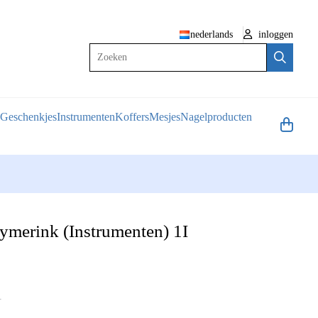
nederlands
inloggen
Zoeken
Geschenkjes
Instrumenten
Koffers
Mesjes
Nagelproducten
ymerink (Instrumenten) 1I
1