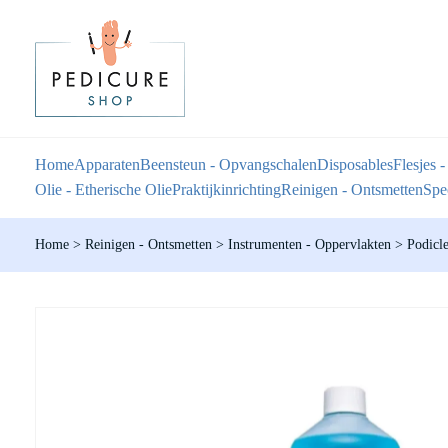
Home
Apparaten
Beensteun - Opvangschalen
Disposables
Flesjes -
Olie - Etherische Olie
Praktijkinrichting
Reinigen - Ontsmetten
Spec
Home
>
Reinigen - Ontsmetten
>
Instrumenten - Oppervlakten
>
Podicl