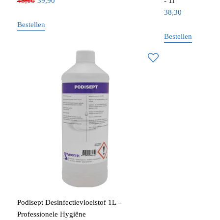
48,10
39,90
- 1l
38,30
Bestellen
Bestellen
Podisept Desinfectievloeistof 1L –
Professionele Hygiëne