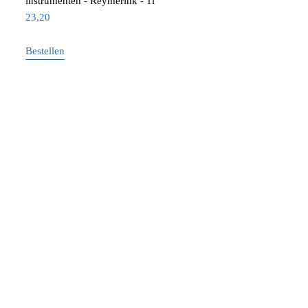
instrumenten - Reymerink - 1l
23,20
Bestellen