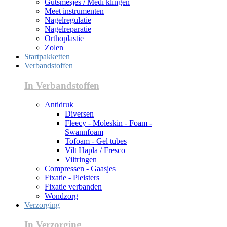
Gutsmesjes / Medi klingen
Meet instrumenten
Nagelregulatie
Nagelreparatie
Orthoplastie
Zolen
Startpakketten
Verbandstoffen
In Verbandstoffen
Antidruk
Diversen
Fleecy - Moleskin - Foam -
Swannfoam
Tofoam - Gel tubes
Vilt Hapla / Fresco
Viltringen
Compressen - Gaasjes
Fixatie - Pleisters
Fixatie verbanden
Wondzorg
Verzorging
In Verzorging