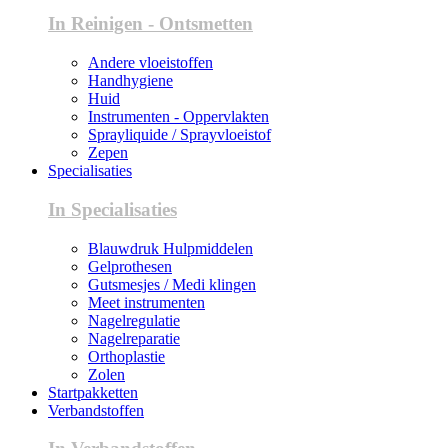
In Reinigen - Ontsmetten
Andere vloeistoffen
Handhygiene
Huid
Instrumenten - Oppervlakten
Sprayliquide / Sprayvloeistof
Zepen
Specialisaties
In Specialisaties
Blauwdruk Hulpmiddelen
Gelprothesen
Gutsmesjes / Medi klingen
Meet instrumenten
Nagelregulatie
Nagelreparatie
Orthoplastie
Zolen
Startpakketten
Verbandstoffen