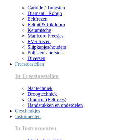
Carbide / Tungsten
Diamant - Robijn
Eeltfrezen
Eeltpit & Likdoorn
Keramische
Manicure Freesjes
RVS frezen
Slijpkapjes/houders
Polijsten - borstels
Diversen
Freestoestellen
In Freestoestellen
Nat techniek
Droogtechniek
Omnicut (Eeltfrees)
Handstukken en onderdelen
Geschenkjes
Instrumenten
In Instrumenten