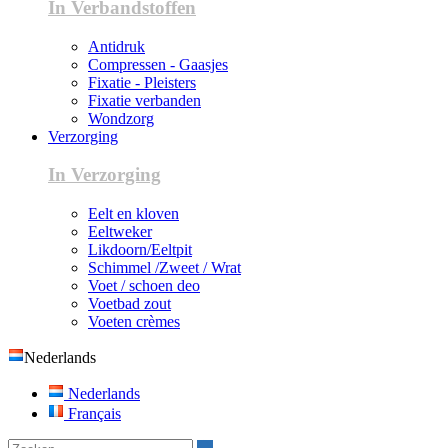
In Verbandstoffen
Antidruk
Compressen - Gaasjes
Fixatie - Pleisters
Fixatie verbanden
Wondzorg
Verzorging
In Verzorging
Eelt en kloven
Eeltweker
Likdoorn/Eeltpit
Schimmel /Zweet / Wrat
Voet / schoen deo
Voetbad zout
Voeten crèmes
Nederlands
Nederlands
Français
Zoeken