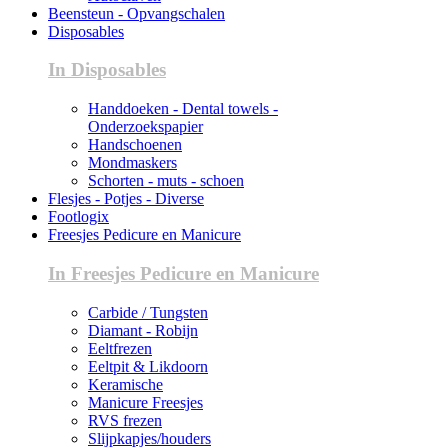
Beensteun - Opvangschalen
Disposables
In Disposables
Handdoeken - Dental towels -
Onderzoekspapier
Handschoenen
Mondmaskers
Schorten - muts - schoen
Flesjes - Potjes - Diverse
Footlogix
Freesjes Pedicure en Manicure
In Freesjes Pedicure en Manicure
Carbide / Tungsten
Diamant - Robijn
Eeltfrezen
Eeltpit & Likdoorn
Keramische
Manicure Freesjes
RVS frezen
Slijpkapjes/houders