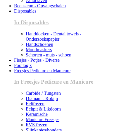
Autoclaven
Beensteun - Opvangschalen
Disposables
In Disposables
Handdoeken - Dental towels -
Onderzoekspapier
Handschoenen
Mondmaskers
Schorten - muts - schoen
Flesjes - Potjes - Diverse
Footlogix
Freesjes Pedicure en Manicure
In Freesjes Pedicure en Manicure
Carbide / Tungsten
Diamant - Robijn
Eeltfrezen
Eeltpit & Likdoorn
Keramische
Manicure Freesjes
RVS frezen
Slijpkapjes/houders