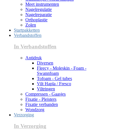
Meet instrumenten
Nagelregulatie
Nagelreparatie
Orthoplastie
Zolen
Startpakketten
Verbandstoffen
In Verbandstoffen
Antidruk
Diversen
Fleecy - Moleskin - Foam -
Swannfoam
Tofoam - Gel tubes
Vilt Hapla / Fresco
Viltringen
Compressen - Gaasjes
Fixatie - Pleisters
Fixatie verbanden
Wondzorg
Verzorging
In Verzorging