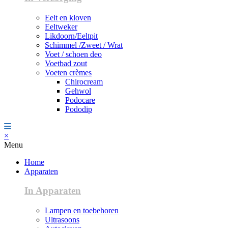
Eelt en kloven
Eeltweker
Likdoorn/Eeltpit
Schimmel /Zweet / Wrat
Voet / schoen deo
Voetbad zout
Voeten crèmes
Chirocream
Gehwol
Podocare
Pododip
×
Menu
Home
Apparaten
In Apparaten
Lampen en toebehoren
Ultrasoons