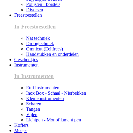
Polijsten - borstels
Diversen
Freestoestellen
In Freestoestellen
Nat techniek
Droogtechniek
Omnicut (Eeltfrees)
Handstukken en onderdelen
Geschenkjes
Instrumenten
In Instrumenten
Etui Instrumenten
Inox Box - Schaal - Nierbekken
Kleine instrumenten
Scharen
Tangen
Vijlen
Lichtpen - Monofilament pen
Koffers
Mesjes