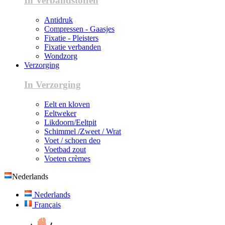
In Verbandstoffen
Antidruk
Compressen - Gaasjes
Fixatie - Pleisters
Fixatie verbanden
Wondzorg
Verzorging
In Verzorging
Eelt en kloven
Eeltweker
Likdoorn/Eeltpit
Schimmel /Zweet / Wrat
Voet / schoen deo
Voetbad zout
Voeten crèmes
Nederlands
Nederlands
Français