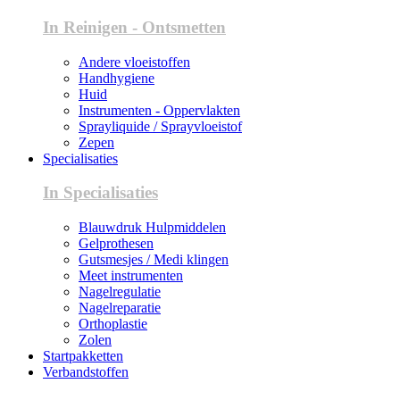
In Reinigen - Ontsmetten
Andere vloeistoffen
Handhygiene
Huid
Instrumenten - Oppervlakten
Sprayliquide / Sprayvloeistof
Zepen
Specialisaties
In Specialisaties
Blauwdruk Hulpmiddelen
Gelprothesen
Gutsmesjes / Medi klingen
Meet instrumenten
Nagelregulatie
Nagelreparatie
Orthoplastie
Zolen
Startpakketten
Verbandstoffen