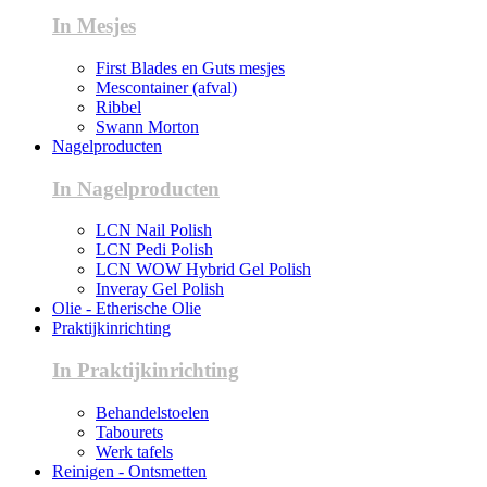
In Mesjes
First Blades en Guts mesjes
Mescontainer (afval)
Ribbel
Swann Morton
Nagelproducten
In Nagelproducten
LCN Nail Polish
LCN Pedi Polish
LCN WOW Hybrid Gel Polish
Inveray Gel Polish
Olie - Etherische Olie
Praktijkinrichting
In Praktijkinrichting
Behandelstoelen
Tabourets
Werk tafels
Reinigen - Ontsmetten