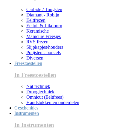
Carbide / Tungsten
Diamant - Robijn
Eeltfrezen
Eeltpit & Likdoorn
Keramische
Manicure Freesjes
RVS frezen
Slijpkapjes/houders
Polijsten - borstels
Diversen
Freestoestellen
In Freestoestellen
Nat techniek
Droogtechniek
Omnicut (Eeltfrees)
Handstukken en onderdelen
Geschenkjes
Instrumenten
In Instrumenten