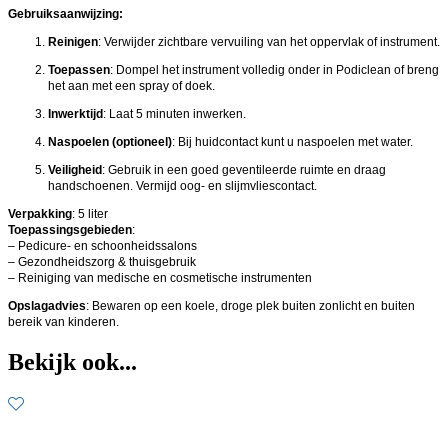
Gebruiksaanwijzing:
Reinigen
: Verwijder zichtbare vervuiling van het oppervlak of instrument.
Toepassen
: Dompel het instrument volledig onder in Podiclean of breng
het aan met een spray of doek.
Inwerktijd
: Laat 5 minuten inwerken.
Naspoelen (optioneel)
: Bij huidcontact kunt u naspoelen met water.
Veiligheid
: Gebruik in een goed geventileerde ruimte en draag
handschoenen. Vermijd oog- en slijmvliescontact.
Verpakking
: 5 liter
Toepassingsgebieden
:
– Pedicure- en schoonheidssalons
– Gezondheidszorg & thuisgebruik
– Reiniging van medische en cosmetische instrumenten
Opslagadvies
: Bewaren op een koele, droge plek buiten zonlicht en buiten
bereik van kinderen.
Bekijk ook...