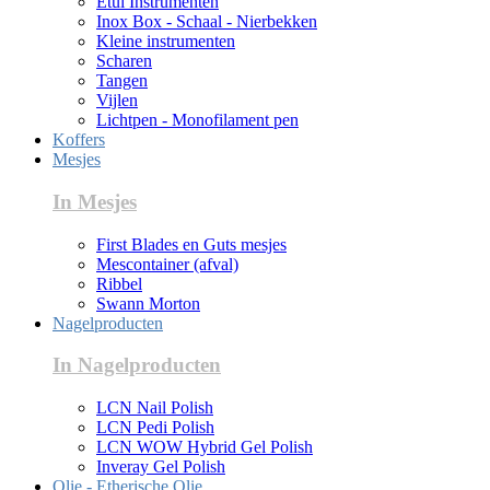
Etui Instrumenten
Inox Box - Schaal - Nierbekken
Kleine instrumenten
Scharen
Tangen
Vijlen
Lichtpen - Monofilament pen
Koffers
Mesjes
In Mesjes
First Blades en Guts mesjes
Mescontainer (afval)
Ribbel
Swann Morton
Nagelproducten
In Nagelproducten
LCN Nail Polish
LCN Pedi Polish
LCN WOW Hybrid Gel Polish
Inveray Gel Polish
Olie - Etherische Olie