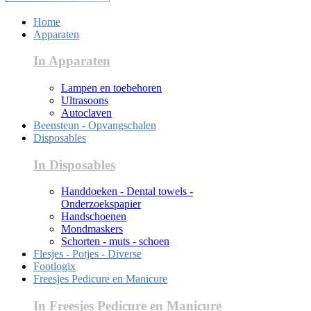
Home
Apparaten
In Apparaten
Lampen en toebehoren
Ultrasoons
Autoclaven
Beensteun - Opvangschalen
Disposables
In Disposables
Handdoeken - Dental towels -
Onderzoekspapier
Handschoenen
Mondmaskers
Schorten - muts - schoen
Flesjes - Potjes - Diverse
Footlogix
Freesjes Pedicure en Manicure
In Freesjes Pedicure en Manicure