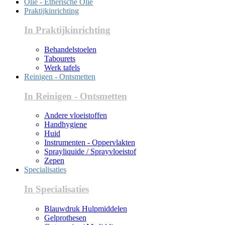
Olie - Etherische Olie
Praktijkinrichting
In Praktijkinrichting
Behandelstoelen
Tabourets
Werk tafels
Reinigen - Ontsmetten
In Reinigen - Ontsmetten
Andere vloeistoffen
Handhygiene
Huid
Instrumenten - Oppervlakten
Sprayliquide / Sprayvloeistof
Zepen
Specialisaties
In Specialisaties
Blauwdruk Hulpmiddelen
Gelprothesen