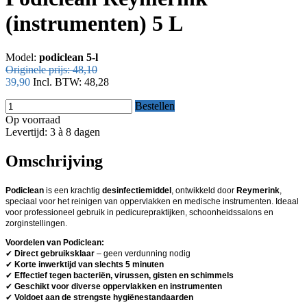
(instrumenten) 5 L
Model:
podiclean 5-l
Originele prijs:
48,10
39,90
Incl. BTW:
48,28
Bestellen
Op voorraad
Levertijd: 3 à 8 dagen
Omschrijving
Podiclean
is een krachtig
desinfectiemiddel
, ontwikkeld door
Reymerink
,
speciaal voor het reinigen van oppervlakken en medische instrumenten. Ideaal
voor professioneel gebruik in pedicurepraktijken, schoonheidssalons en
zorginstellingen.
Voordelen van Podiclean:
✔
Direct gebruiksklaar
– geen verdunning nodig
✔
Korte inwerktijd van slechts 5 minuten
✔
Effectief tegen bacteriën, virussen, gisten en schimmels
✔
Geschikt voor diverse oppervlakken en instrumenten
✔
Voldoet aan de strengste hygiënestandaarden