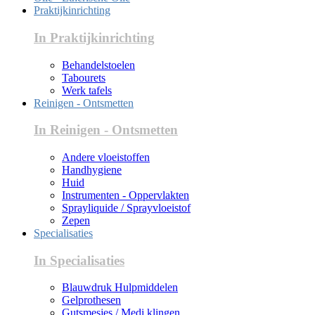
Praktijkinrichting
In Praktijkinrichting
Behandelstoelen
Tabourets
Werk tafels
Reinigen - Ontsmetten
In Reinigen - Ontsmetten
Andere vloeistoffen
Handhygiene
Huid
Instrumenten - Oppervlakten
Sprayliquide / Sprayvloeistof
Zepen
Specialisaties
In Specialisaties
Blauwdruk Hulpmiddelen
Gelprothesen
Gutsmesjes / Medi klingen