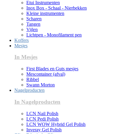
Etui Instrumenten
Inox Box - Schaal - Nierbekken
Kleine instrumenten
Scharen
Tangen
Vijlen
Lichtpen - Monofilament pen
Koffers
Mesjes
In Mesjes
First Blades en Guts mesjes
Mescontainer (afval)
Ribbel
Swann Morton
Nagelproducten
In Nagelproducten
LCN Nail Polish
LCN Pedi Polish
LCN WOW Hybrid Gel Polish
Inveray Gel Polish