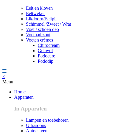
Eelt en kloven
Eeltweker
Likdoorn/Eeltpit
Schimmel /Zweet / Wrat
Voet / schoen deo
Voetbad zout
Voeten crèmes
Chirocream
Gehwol
Podocare
Pododip
×
Menu
Home
Apparaten
In Apparaten
Lampen en toebehoren
Ultrasoons
Autoclaven